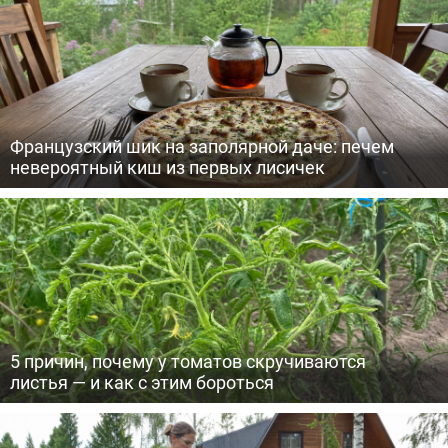
Французский шик на заполярной даче: печем
невероятный киш из первых лисичек
5 причин, почему у томатов скручиваются
листья — и как с этим бороться