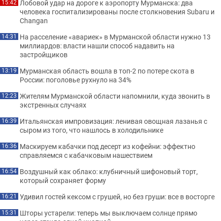
Лобовой удар на дороге к аэропорту Мурманска: два
15:42
человека госпитализированы после столкновения Subaru и
Changan
На расселение «авариек» в Мурманской области нужно 13
14:31
миллиардов: власти нашли способ надавить на
застройщиков
Мурманская область вошла в топ-2 по потере скота в
13:19
России: поголовье рухнуло на 34%
Жителям Мурманской области напомнили, куда звонить в
12:23
экстренных случаях
Итальянская импровизация: ленивая овощная лазанья с
16:39
сыром из того, что нашлось в холодильнике
Маскируем кабачки под десерт из кофейни: эффектно
16:36
справляемся с кабачковым нашествием
Воздушный как облако: клубничный шифоновый торт,
16:54
который сохраняет форму
Удивил гостей кексом с грушей, но без груши: все в восторге
16:21
Шторы устарели: теперь мы выключаем солнце прямо
15:31