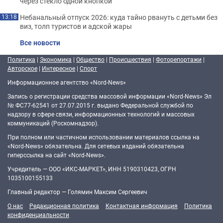
через стекло одной кнопкой
Небанальный отпуск 2026: куда тайно рвануть с детьми без
13:18
виз, толп туристов и адской жары
Все новости
Политика
|
Экономика
|
Общество
|
Происшествия
|
Фоторепортажи
|
Авторское
|
Интересное
|
Спорт
Информационное агентство «Nord-News»
Запись о регистрации средства массовой информации «Nord-News» Эл
№ ФС77-62541 от 27.07.2015 г. выдано Федеральной службой по
надзору в сфере связи, информационных технологий и массовых
коммуникаций (Роскомнадзор).
При полном или частичном использовании материалов ссылка на
«Nord-News» обязательна. Для сетевых изданий обязательна
гиперссылка на сайт «Nord-News».
Учредитель — ООО «ИКС-МАРКЕТ», ИНН 5190310423, ОГРН
1035100155133
Главный редактор — Голямин Максим Сергеевич
О нас
Редакционная политика
Контактная информация
Политика
конфиденциальности