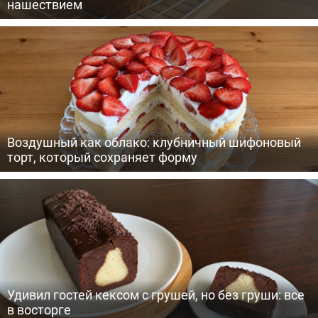
нашествием
Воздушный как облако: клубничный шифоновый
торт, который сохраняет форму
Удивил гостей кексом с грушей, но без груши: все
в восторге