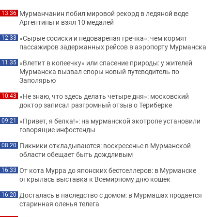
Мурманчанин побил мировой рекорд в ледяной воде
13:36
Аргентины и взял 10 медалей
«Сырые сосиски и недовареная гречка»: чем кормят
12:33
пассажиров задержанных рейсов в аэропорту Мурманска
«Влетит в копеечку» или спасение природы: у жителей
11:35
Мурманска вызвал споры новый путеводитель по
Заполярью
«Не знаю, что здесь делать четыре дня»: московский
10:43
доктор записал разгромный отзыв о Териберке
«Привет, я белка!»: на мурманской экотропе установили
09:21
говорящие инфостенды
Пикники откладываются: воскресенье в Мурманской
08:20
области обещает быть дождливым
От кота Мурра до японских бестселлеров: в Мурманске
16:33
открылась выставка к Всемирному дню кошек
Досталась в наследство с домом: в Мурмашах продается
16:20
старинная оленья телега