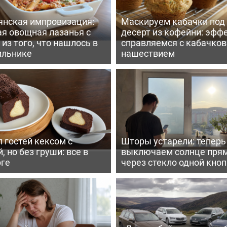
янская импровизация:
Маскируем кабачки под
ая овощная лазанья с
десерт из кофейни: эфф
из того, что нашлось в
справляемся с кабачко
ильнике
нашествием
 гостей кексом с
Шторы устарели: тепер
, но без груши: все в
выключаем солнце пря
рге
через стекло одной кно