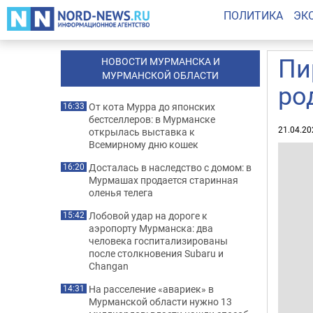
ПОЛИТИКА
ЭК
Пи
НОВОСТИ МУРМАНСКА И
МУРМАНСКОЙ ОБЛАСТИ
ро
От кота Мурра до японских
16:33
бестселлеров: в Мурманске
21.04.20
открылась выставка к
Всемирному дню кошек
Досталась в наследство с домом: в
16:20
Мурмашах продается старинная
оленья телега
Лобовой удар на дороге к
15:42
аэропорту Мурманска: два
человека госпитализированы
после столкновения Subaru и
Changan
На расселение «авариек» в
14:31
Мурманской области нужно 13