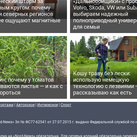
ческий шторм за
«Дальнобойщики» с про
ным кругом: почему
Volvo, Skoda, VW или Suba
и северных регионов
выбираем надежный
ее ощущают магнитные
полноприводный универ
для семьи
Кошу траву без лески:
ин, почему у томатов
использую немецкую
ваются листья — и как с
технологию с лезвиями 
бороться
рассказываю как есть
портажи
|
Авторское
|
Интересное
|
Спорт
d-News» Эл № ФС77-62541 от 27.07.2015 г. выдано Федеральной службой по 
ка на «Nord-News» обязательна. Для сетевых изданий обязательна гиперссы