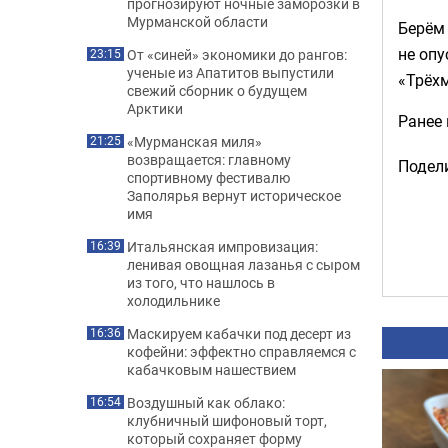
прогнозируют ночные заморозки в
Мурманской области
Берём
не опу
От «синей» экономики до рангов:
23:15
ученые из Апатитов выпустили
«Трёхм
свежий сборник о будущем
Арктики
Ранее
«Мурманская миля»
21:25
возвращается: главному
Подели
спортивному фестивалю
Заполярья вернут историческое
имя
Итальянская импровизация:
16:39
ленивая овощная лазанья с сыром
из того, что нашлось в
холодильнике
Маскируем кабачки под десерт из
16:36
кофейни: эффектно справляемся с
кабачковым нашествием
Воздушный как облако:
16:54
клубничный шифоновый торт,
который сохраняет форму