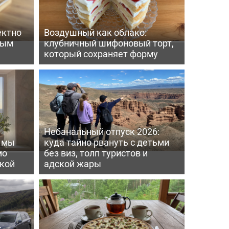
ектно
Воздушный как облако:
вым
клубничный шифоновый торт,
который сохраняет форму
Небанальный отпуск 2026:
ь мы
куда тайно рвануть с детьми
мо
без виз, толп туристов и
пкой
адской жары