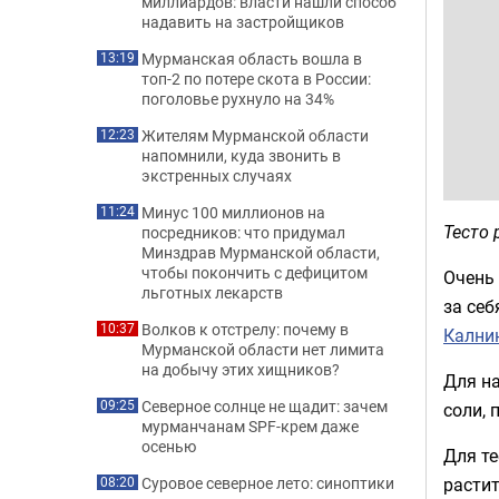
миллиардов: власти нашли способ
надавить на застройщиков
Мурманская область вошла в
13:19
топ-2 по потере скота в России:
поголовье рухнуло на 34%
Жителям Мурманской области
12:23
напомнили, куда звонить в
экстренных случаях
Минус 100 миллионов на
11:24
Тесто 
посредников: что придумал
Минздрав Мурманской области,
чтобы покончить с дефицитом
Очень 
льготных лекарств
за себ
Волков к отстрелу: почему в
10:37
Кални
Мурманской области нет лимита
на добычу этих хищников?
Для на
Северное солнце не щадит: зачем
09:25
соли, 
мурманчанам SPF-крем даже
осенью
Для те
растит
Суровое северное лето: синоптики
08:20