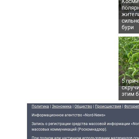
Косми
поляр
жител
сильн
бури
5 прич
скручи
этим 
Политика
|
Экономика
|
Общество
|
Происшествия
|
Фоторе
Информационное агентство «Nord-News»
Запись о регистрации средства массовой информации «Nor
массовых коммуникаций (Роскомнадзор).
При полном или частичном использовании материалов ссыл