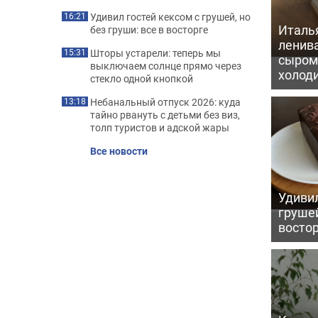
Удивил гостей кексом с грушей, но
16:21
Италь
без груши: все в восторге
ленив
Шторы устарели: теперь мы
15:31
сыром 
выключаем солнце прямо через
холод
стекло одной кнопкой
Небанальный отпуск 2026: куда
13:18
тайно рвануть с детьми без виз,
толп туристов и адской жары
Все новости
Удивил
грушей
восто