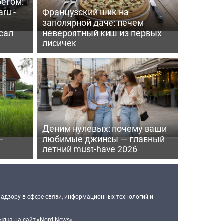
бегом:
ru -
Французский шик на
заполярной даче: печем
сал
невероятный киш из первых
лисичек
Деним нулевых: почему ваши
—
любимые джинсы — главный
летний must-have 2026
надзору в сфере связи, информационных технологий и
лка на сайт «Nord-News».