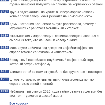
годами не может получить миллионы за норвежских оленей
Трубы задержались на Урале: в Североморске назвали
17:57
новые сроки завершения ремонта на Комсомольской
Администрация Кольского округа рассказала, почему в
17:10
Мурмашах не работает мобильный интернет
Итальянская импровизация: ленивая овощная лазанья с
16:39
сыром из того, что нашлось в холодильнике
Маскируем кабачки под десерт из кофейни: эффектно
16:36
справляемся с кабачковым нашествием
Воздушный как облако: клубничный шифоновый торт,
16:54
который сохраняет форму
Удивил гостей кексом с грушей, но без груши: все в восторге
16:21
Шторы устарели: теперь мы выключаем солнце прямо
15:31
через стекло одной кнопкой
Небанальный отпуск 2026: куда тайно рвануть с детьми без
13:18
виз, толп туристов и адской жары
Все новости