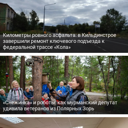
Километры ровного асфальта: в Кильдинстрое
завершили ремонт ключевого подъезда к
федеральной трассе «Кола»
«Снежинка» и роботы: как мурманский депутат
удивила ветеранов из Полярных Зорь