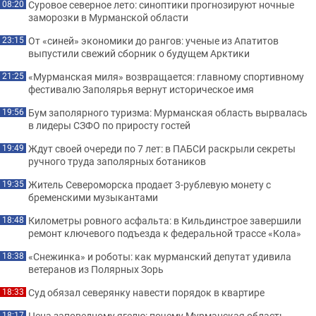
Суровое северное лето: синоптики прогнозируют ночные
08:20
заморозки в Мурманской области
От «синей» экономики до рангов: ученые из Апатитов
23:15
выпустили свежий сборник о будущем Арктики
«Мурманская миля» возвращается: главному спортивному
21:25
фестивалю Заполярья вернут историческое имя
Бум заполярного туризма: Мурманская область вырвалась
19:56
в лидеры СЗФО по приросту гостей
Ждут своей очереди по 7 лет: в ПАБСИ раскрыли секреты
19:49
ручного труда заполярных ботаников
Житель Североморска продает 3-рублевую монету с
19:35
бременскими музыкантами
Километры ровного асфальта: в Кильдинстрое завершили
18:48
ремонт ключевого подъезда к федеральной трассе «Кола»
«Снежинка» и роботы: как мурманский депутат удивила
18:38
ветеранов из Полярных Зорь
Суд обязал северянку навести порядок в квартире
18:33
Цена заповедному ягелю: почему Мурманская область
18:17