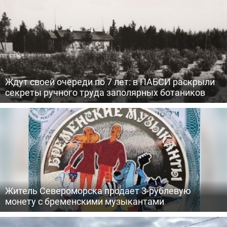
Ждут своей очереди по 7 лет: в ПАБСИ раскрыли
секреты ручного труда заполярных ботаников
Житель Североморска продает 3-рублевую
монету с бременскими музыкантами