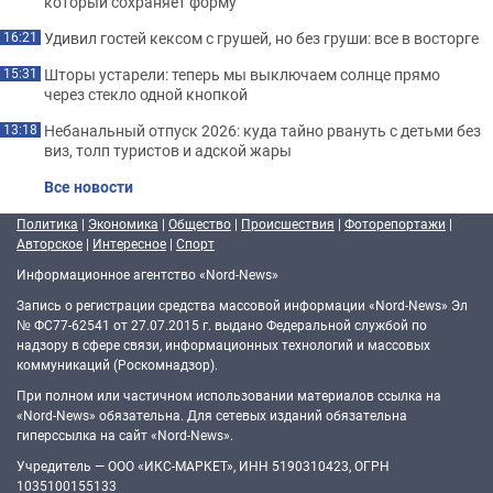
который сохраняет форму
Удивил гостей кексом с грушей, но без груши: все в восторге
16:21
Шторы устарели: теперь мы выключаем солнце прямо
15:31
через стекло одной кнопкой
Небанальный отпуск 2026: куда тайно рвануть с детьми без
13:18
виз, толп туристов и адской жары
Все новости
Политика
|
Экономика
|
Общество
|
Происшествия
|
Фоторепортажи
|
Авторское
|
Интересное
|
Спорт
Информационное агентство «Nord-News»
Запись о регистрации средства массовой информации «Nord-News» Эл
№ ФС77-62541 от 27.07.2015 г. выдано Федеральной службой по
надзору в сфере связи, информационных технологий и массовых
коммуникаций (Роскомнадзор).
При полном или частичном использовании материалов ссылка на
«Nord-News» обязательна. Для сетевых изданий обязательна
гиперссылка на сайт «Nord-News».
Учредитель — ООО «ИКС-МАРКЕТ», ИНН 5190310423, ОГРН
1035100155133