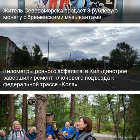
Житель Североморска продает 3-рублевую
монету с бременскими музыкантами
Километры ровного асфальта: в Кильдинстрое
завершили ремонт ключевого подъезда к
федеральной трассе «Кола»