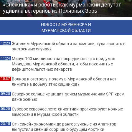
«Снежинка» и роботы: как мурманский депутат
удивила ветеранов из Полярных Зорь
НОВОСТИ МУРМАНСКА И
МУРМАНСКОЙ ОБЛАСТИ
Жителям Мурманской области напомнили, куда звонить в
12:23
экстренных случаях
Минус 100 миллионов на посредников: что придумал
11:24
Минздрав Мурманской области, чтобы покончить с
дефицитом льготных лекарств
Волков к отстрелу: почему в Мурманской области нет
10:37
лимита на добычу этих хищников?
Северное солнце не щадит: зачем мурманчанам SPF-крем
09:25
даже осенью
Суровое северное лето: синоптики прогнозируют ночные
08:20
заморозки в Мурманской области
От «синей» экономики до рангов: ученые из Апатитов
23:15
выпустили свежий сборник о будущем Арктики