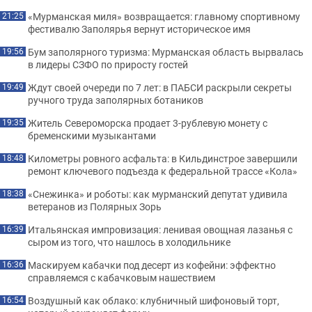
«Мурманская миля» возвращается: главному спортивному
21:25
фестивалю Заполярья вернут историческое имя
Бум заполярного туризма: Мурманская область вырвалась
19:56
в лидеры СЗФО по приросту гостей
Ждут своей очереди по 7 лет: в ПАБСИ раскрыли секреты
19:49
ручного труда заполярных ботаников
Житель Североморска продает 3-рублевую монету с
19:35
бременскими музыкантами
Километры ровного асфальта: в Кильдинстрое завершили
18:48
ремонт ключевого подъезда к федеральной трассе «Кола»
«Снежинка» и роботы: как мурманский депутат удивила
18:38
ветеранов из Полярных Зорь
Итальянская импровизация: ленивая овощная лазанья с
16:39
сыром из того, что нашлось в холодильнике
Маскируем кабачки под десерт из кофейни: эффектно
16:36
справляемся с кабачковым нашествием
Воздушный как облако: клубничный шифоновый торт,
16:54