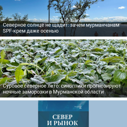
Северное солнце не щадит: зачем мурманчанам
SPF-крем даже осенью
Суровое северное лето: синоптики прогнозируют
ночные заморозки в Мурманской области