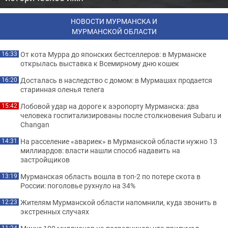
НОВОСТИ МУРМАНСКА И
МУРМАНСКОЙ ОБЛАСТИ
От кота Мурра до японских бестселлеров: в Мурманске
16:33
открылась выставка к Всемирному дню кошек
Досталась в наследство с домом: в Мурмашах продается
16:20
старинная оленья телега
Лобовой удар на дороге к аэропорту Мурманска: два
15:42
человека госпитализированы после столкновения Subaru и
Changan
На расселение «авариек» в Мурманской области нужно 13
14:31
миллиардов: власти нашли способ надавить на
застройщиков
Мурманская область вошла в топ-2 по потере скота в
13:19
России: поголовье рухнуло на 34%
Жителям Мурманской области напомнили, куда звонить в
12:23
экстренных случаях
11:24