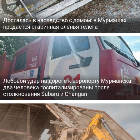
Досталась в наследство с домом: в Мурмашах
продается старинная оленья телега
Лобовой удар на дороге к аэропорту Мурманска:
два человека госпитализированы после
столкновения Subaru и Changan