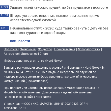
Удивил гостей кексом с грушей, но без груши: все в восторге
16:21
Шторы устарели: теперь мы выключаем солнце прямо
15:31
через стекло одной кнопкой
Небанальный отпуск 2026: куда тайно рвануть с детьми без
13:18
виз, толп туристов и адской жары
Все новости
Политика
|
Экономика
|
Общество
|
Происшествия
|
Фоторепортажи
|
Авторское
|
Интересное
|
Спорт
Информационное агентство «Nord-News»
Запись о регистрации средства массовой информации «Nord-News» Эл
№ ФС77-62541 от 27.07.2015 г. выдано Федеральной службой по
надзору в сфере связи, информационных технологий и массовых
коммуникаций (Роскомнадзор).
При полном или частичном использовании материалов ссылка на
«Nord-News» обязательна. Для сетевых изданий обязательна
гиперссылка на сайт «Nord-News».
Учредитель — ООО «ИКС-МАРКЕТ», ИНН 5190310423, ОГРН
1035100155133