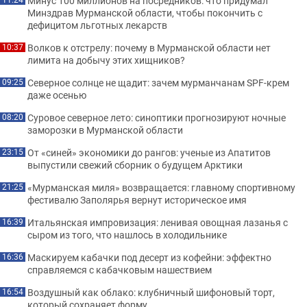
Минус 100 миллионов на посредников: что придумал
Минздрав Мурманской области, чтобы покончить с
дефицитом льготных лекарств
Волков к отстрелу: почему в Мурманской области нет
10:37
лимита на добычу этих хищников?
Северное солнце не щадит: зачем мурманчанам SPF-крем
09:25
даже осенью
Суровое северное лето: синоптики прогнозируют ночные
08:20
заморозки в Мурманской области
От «синей» экономики до рангов: ученые из Апатитов
23:15
выпустили свежий сборник о будущем Арктики
«Мурманская миля» возвращается: главному спортивному
21:25
фестивалю Заполярья вернут историческое имя
Итальянская импровизация: ленивая овощная лазанья с
16:39
сыром из того, что нашлось в холодильнике
Маскируем кабачки под десерт из кофейни: эффектно
16:36
справляемся с кабачковым нашествием
Воздушный как облако: клубничный шифоновый торт,
16:54
который сохраняет форму