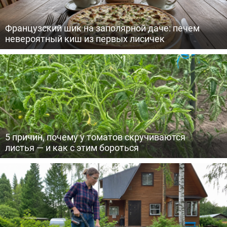
Французский шик на заполярной даче: печем
невероятный киш из первых лисичек
5 причин, почему у томатов скручиваются
листья — и как с этим бороться