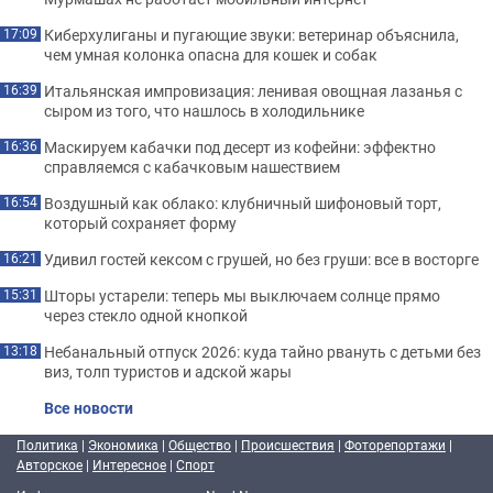
Киберхулиганы и пугающие звуки: ветеринар объяснила,
17:09
чем умная колонка опасна для кошек и собак
Итальянская импровизация: ленивая овощная лазанья с
16:39
сыром из того, что нашлось в холодильнике
Маскируем кабачки под десерт из кофейни: эффектно
16:36
справляемся с кабачковым нашествием
Воздушный как облако: клубничный шифоновый торт,
16:54
который сохраняет форму
Удивил гостей кексом с грушей, но без груши: все в восторге
16:21
Шторы устарели: теперь мы выключаем солнце прямо
15:31
через стекло одной кнопкой
Небанальный отпуск 2026: куда тайно рвануть с детьми без
13:18
виз, толп туристов и адской жары
Все новости
Политика
|
Экономика
|
Общество
|
Происшествия
|
Фоторепортажи
|
Авторское
|
Интересное
|
Спорт