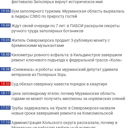
фестивалю Заполярья вернут историческое имя
Бум заполярного туризма: Мурманская область вырвалась
19:56
в лидеры СЗФО по приросту гостей
Ждут своей очереди по 7 лет: в ПАБСИ раскрыли секреты
19:49
ручного труда заполярных ботаников
Житель Североморска продает 3-рублевую монету с
19:35
бременскими музыкантами
Километры ровного асфальта: в Кильдинстрое завершили
18:48
ремонт ключевого подъезда к федеральной трассе «Кола»
«Снежинка» и роботы: как мурманский депутат удивила
18:38
ветеранов из Полярных Зорь
Суд обязал северянку навести порядок в квартире
18:33
Цена заповедному ягелю: почему Мурманская область
18:17
годами не может получить миллионы за норвежских оленей
Трубы задержались на Урале: в Североморске назвали
17:57
новые сроки завершения ремонта на Комсомольской
Администрация Кольского округа рассказала, почему в
17:10
Мурмашах не работает мобильный интернет