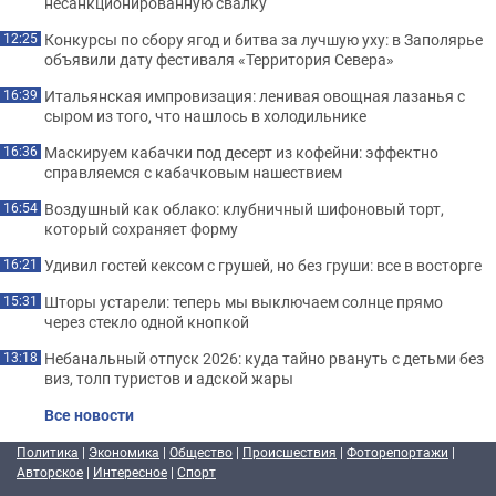
несанкционированную свалку
Конкурсы по сбору ягод и битва за лучшую уху: в Заполярье
12:25
объявили дату фестиваля «Территория Севера»
Итальянская импровизация: ленивая овощная лазанья с
16:39
сыром из того, что нашлось в холодильнике
Маскируем кабачки под десерт из кофейни: эффектно
16:36
справляемся с кабачковым нашествием
Воздушный как облако: клубничный шифоновый торт,
16:54
который сохраняет форму
Удивил гостей кексом с грушей, но без груши: все в восторге
16:21
Шторы устарели: теперь мы выключаем солнце прямо
15:31
через стекло одной кнопкой
Небанальный отпуск 2026: куда тайно рвануть с детьми без
13:18
виз, толп туристов и адской жары
Все новости
Политика
|
Экономика
|
Общество
|
Происшествия
|
Фоторепортажи
|
Авторское
|
Интересное
|
Спорт