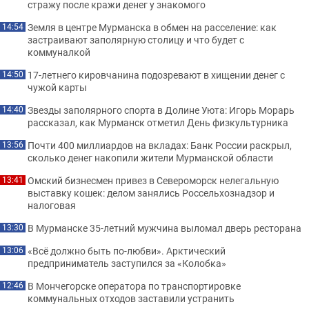
стражу после кражи денег у знакомого
Земля в центре Мурманска в обмен на расселение: как
14:54
застраивают заполярную столицу и что будет с
коммуналкой
17-летнего кировчанина подозревают в хищении денег с
14:50
чужой карты
Звезды заполярного спорта в Долине Уюта: Игорь Морарь
14:40
рассказал, как Мурманск отметил День физкультурника
Почти 400 миллиардов на вкладах: Банк России раскрыл,
13:56
сколько денег накопили жители Мурманской области
Омский бизнесмен привез в Североморск нелегальную
13:41
выставку кошек: делом занялись Россельхознадзор и
налоговая
В Мурманске 35-летний мужчина выломал дверь ресторана
13:30
«Всё должно быть по-любви». Арктический
13:06
предприниматель заступился за «Колобка»
В Мончегорске оператора по транспортировке
12:46
коммунальных отходов заставили устранить