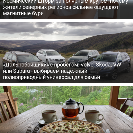
Космический шторм за полярным кругом: почему
жители северных регионов сильнее ощущают
магнитные бури
«Дальнобойщики» с пробегом: Volvo, Skoda, VW
или Subaru - выбираем надежный
полноприводный универсал для семьи