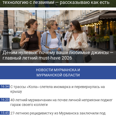
технологию с лезвиями — рассказываю как есть
Деним нулевых: почему ваши любимые джинсы —
главный летний must-have 2026
НОВОСТИ МУРМАНСКА И
МУРМАНСКОЙ ОБЛАСТИ
С трассы «Кола» слетела иномарка и перевернулась на
16:34
крышу
40-летний мурманчанин на почве личной неприязни поджег
16:20
гараж своего коллеги
27-летнюю рецидивистку из Мурманска заключили под
15:45