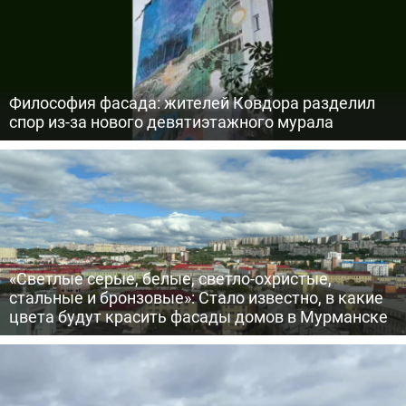
Философия фасада: жителей Ковдора разделил
спор из-за нового девятиэтажного мурала
«Светлые серые, белые, светло-охристые,
стальные и бронзовые»: Стало известно, в какие
цвета будут красить фасады домов в Мурманске