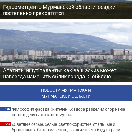
Гидрометцентр Мурманской области: осадки
постепенно прекратятся
Апатиты ищут таланты: как ваш эскиз может
навсегда изменить облик города к юбилею
НОВОСТИ МУРМАНСКА И
МУРМАНСКОЙ ОБЛАСТИ
Философия фасада: жителей Ковдора разделил спор из-за
11:36
нового девятиэтажного мурала
«Светлые серые, белые, светло-охристые, стальные и
11:23
бронзовые»: Стало известно, в какие цвета будут красить