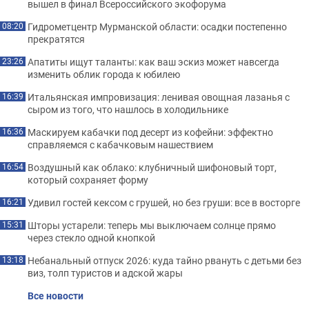
вышел в финал Всероссийского экофорума
Гидрометцентр Мурманской области: осадки постепенно
08:20
прекратятся
Апатиты ищут таланты: как ваш эскиз может навсегда
23:26
изменить облик города к юбилею
Итальянская импровизация: ленивая овощная лазанья с
16:39
сыром из того, что нашлось в холодильнике
Маскируем кабачки под десерт из кофейни: эффектно
16:36
справляемся с кабачковым нашествием
Воздушный как облако: клубничный шифоновый торт,
16:54
который сохраняет форму
Удивил гостей кексом с грушей, но без груши: все в восторге
16:21
Шторы устарели: теперь мы выключаем солнце прямо
15:31
через стекло одной кнопкой
Небанальный отпуск 2026: куда тайно рвануть с детьми без
13:18
виз, толп туристов и адской жары
Все новости