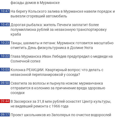
фасады домов в Мурманске
На берегу Кольского залива в Мурманске навели порядок и
10:47
вывезли сгоревший автомобиль
Дорогая рыбалка: житель Печенги заплатит более
10:45
полумиллиона рублей за незаконную транспортировку
краба
Танцы, шахматы и петанк: Мурманск готовится масштабно
10:23
отметить День физкультурника в Долине Уюта
Глава Мурманска Иван Лебедев предупредил о медведе на
10:22
Солнечной сопке
Колонка РЕАКЦИИ. Квартирный вопрос: что делать с
10:03
незаконной перепланировкой у соседа?
Схватила за волосы и пырнула ножом: мурманчанка
09:50
отправится в колонию за причинение вреда здоровью
соседки
В Заозерске за 31,8 млн рублей оснастят Центр культуры,
09:44
не видевший ремонта с 1966 года
Проект школьников из Заполярья по очистке водорослей
09:17