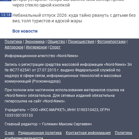
через стекло одной кнопкой
Небанальный отпуск 2026: куда тайно рвануть с детьми без
13:18
виз, толп туристов и адской жары
Все новости
Политика
|
Экономика
|
Общество
|
Происшествия
|
Фоторепортажи
|
Авторское
|
Интересное
|
Спорт
Информационное агентство «Nord-News»
Запись о регистрации средства массовой информации «Nord-News» Эл
№ ФС77-62541 от 27.07.2015 г. выдано Федеральной службой по
надзору в сфере связи, информационных технологий и массовых
коммуникаций (Роскомнадзор).
При полном или частичном использовании материалов ссылка на
«Nord-News» обязательна. Для сетевых изданий обязательна
гиперссылка на сайт «Nord-News».
Учредитель — ООО «ИКС-МАРКЕТ», ИНН 5190310423, ОГРН
1035100155133
Главный редактор — Голямин Максим Сергеевич
О нас
Редакционная политика
Контактная информация
Политика
конфиденциальности