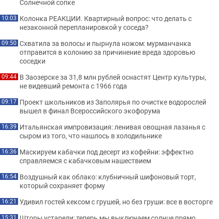
Солнечной сопке
Колонка РЕАКЦИИ. Квартирный вопрос: что делать с
10:03
незаконной перепланировкой у соседа?
Схватила за волосы и пырнула ножом: мурманчанка
09:50
отправится в колонию за причинение вреда здоровью
соседки
В Заозерске за 31,8 млн рублей оснастят Центр культуры,
09:44
не видевший ремонта с 1966 года
Проект школьников из Заполярья по очистке водорослей
09:17
вышел в финал Всероссийского экофорума
Итальянская импровизация: ленивая овощная лазанья с
16:39
сыром из того, что нашлось в холодильнике
Маскируем кабачки под десерт из кофейни: эффектно
16:36
справляемся с кабачковым нашествием
Воздушный как облако: клубничный шифоновый торт,
16:54
который сохраняет форму
Удивил гостей кексом с грушей, но без груши: все в восторге
16:21
Шторы устарели: теперь мы выключаем солнце прямо
15:31