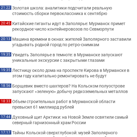
Золотая школа: аналитики подсчитали реальную
21:22
стоимость сборки первоклассника к сентябрю
Китайские гиганты идут в Заполярье: Мурманск примет
20:45
рекордное число контейнеровозов по Севморпути
Машина времени в окнах: жителей Заполярного заставили
20:13
угадывать родной город по ретро-снимкам
Увидеть Заполярье в темноте: в Мурманске запускают
19:35
уникальные экскурсии с закрытыми глазами
Лестницу около дома на проспекте Кирова в Мурманске в
19:35
этом году капитально ремонтировать не будут
Борщевик вместо шахтеров? На Кольском полуострове
18:56
запускают «зеленую» добычу редкоземельных металлов
Объем строительных работ в Мурманской области
18:33
превысил 61 миллиард рублей
Духовный щит Арктики: на Новой Земле освятили самый
17:44
северный гарнизонный храм России
Тайны Кольской сверхглубокой: музей Заполярного
17:17