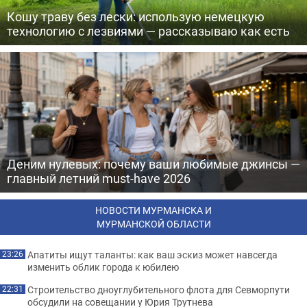
Кошу траву без лески: использую немецкую
технологию с лезвиями — рассказываю как есть
Деним нулевых: почему ваши любимые джинсы —
главный летний must-have 2026
НОВОСТИ МУРМАНСКА И
МУРМАНСКОЙ ОБЛАСТИ
Апатиты ищут таланты: как ваш эскиз может навсегда
23:26
изменить облик города к юбилею
Строительство дноуглубительного флота для Севморпути
22:31
обсудили на совещании у Юрия Трутнева