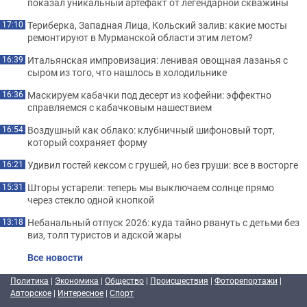
показал уникальный артефакт от легендарной скважины
Териберка, Западная Лица, Кольский залив: какие мосты
17:10
ремонтируют в Мурманской области этим летом?
Итальянская импровизация: ленивая овощная лазанья с
16:39
сыром из того, что нашлось в холодильнике
Маскируем кабачки под десерт из кофейни: эффектно
16:36
справляемся с кабачковым нашествием
Воздушный как облако: клубничный шифоновый торт,
16:54
который сохраняет форму
Удивил гостей кексом с грушей, но без груши: все в восторге
16:21
Шторы устарели: теперь мы выключаем солнце прямо
15:31
через стекло одной кнопкой
Небанальный отпуск 2026: куда тайно рвануть с детьми без
13:18
виз, толп туристов и адской жары
Все новости
Политика
|
Экономика
|
Общество
|
Происшествия
|
Фоторепортажи
|
Авторское
|
Интересное
|
Спорт