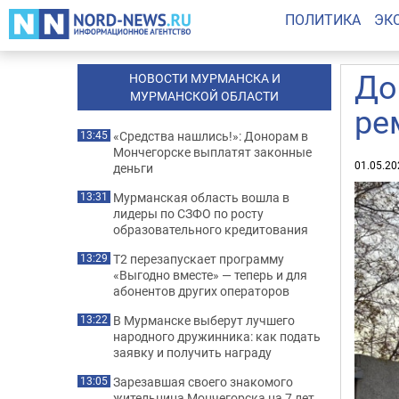
ПОЛИТИКА
ЭК
До
НОВОСТИ МУРМАНСКА И
МУРМАНСКОЙ ОБЛАСТИ
ре
«Средства нашлись!»: Донорам в
13:45
Мончегорске выплатят законные
01.05.20
деньги
Мурманская область вошла в
13:31
лидеры по СЗФО по росту
образовательного кредитования
Т2 перезапускает программу
13:29
«Выгодно вместе» — теперь и для
абонентов других операторов
В Мурманске выберут лучшего
13:22
народного дружинника: как подать
заявку и получить награду
Зарезавшая своего знакомого
13:05
жительница Мончегорска на 7 лет