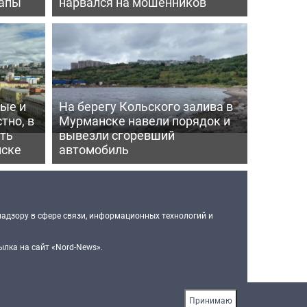
рапы
нарвался на мошенников
ные и
На берегу Кольского залива в
тно, в
Мурманске навели порядок и
ить
вывезли сгоревший
нске
автомобиль
надзору в сфере связи, информационных технологий и
лка на сайт «Nord-News».
Принимаю