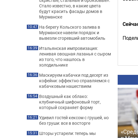
охристые, стальные и бронзовые»:
Стало известно, в какие цвета
будут красить фасады домов в
Мурманске
Сейча
На берегу Кольского залива в
10:47
Мурманске навели порядок и
Подели
вывезли сгоревший автомобиль
Итальянская импровизация:
16:39
ленивая овощная лазанья с сыром
из того, что нашлось в
холодильнике
Маскируем кабачки под десерт из
16:36
кофейни: эффектно справляемся с
кабачковым нашествием
Воздушный как облако:
16:54
клубничный шифоновый торт,
который сохраняет форму
Удивил гостей кексом с грушей, но
16:21
без груши: все в восторге
«Сред
Шторы устарели: теперь мы
15:31
в Мон