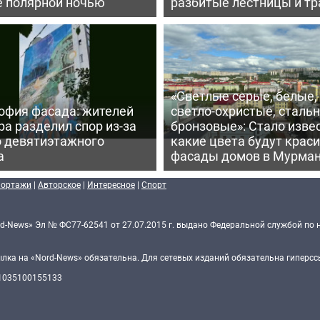
е полярной ночью
разбитые лестницы и т
«Светлые серые, белые,
офия фасада: жителей
светло-охристые, сталь
а разделил спор из-за
бронзовые»: Стало извес
о девятиэтажного
какие цвета будут крас
а
фасады домов в Мурма
портажи
|
Авторское
|
Интересное
|
Спорт
d-News» Эл № ФС77-62541 от 27.07.2015 г. выдано Федеральной службой по 
ка на «Nord-News» обязательна. Для сетевых изданий обязательна гиперссы
 1035100155133
Политика конфиденциальности