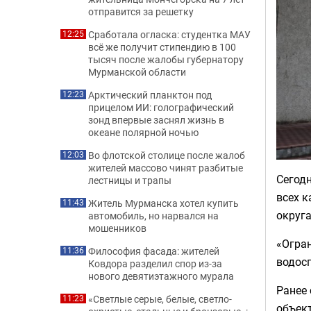
отправится за решетку
Сработала огласка: студентка МАУ
12:25
всё же получит стипендию в 100
тысяч после жалобы губернатору
Мурманской области
Арктический планктон под
12:23
прицелом ИИ: голографический
зонд впервые заснял жизнь в
океане полярной ночью
Во флотской столице после жалоб
12:03
жителей массово чинят разбитые
Сегодн
лестницы и трапы
всех к
Житель Мурманска хотел купить
11:43
округа
автомобиль, но нарвался на
мошенников
«Огран
Философия фасада: жителей
11:36
водосп
Ковдора разделил спор из-за
нового девятиэтажного мурала
Ранее 
«Светлые серые, белые, светло-
11:23
объект