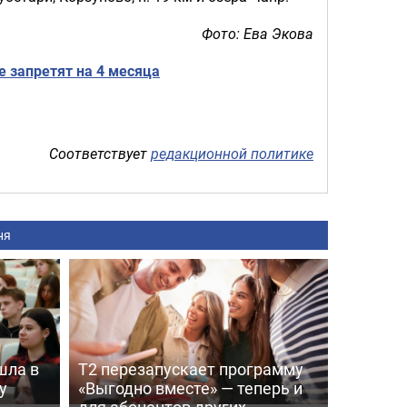
Фото: Ева Экова
 запретят на 4 месяца
Соответствует
редакционной политике
ня
шла в
Т2 перезапускает программу
у
«Выгодно вместе» — теперь и
для абонентов других