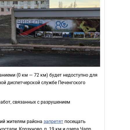
аниеми (0 км — 72 км) будет недоступно для
ной диспетчерской службе Печенгского
работ, связанных с разрушением
ений жителям района
запретят
посещать
стари, Корзуново, п. 19 км и озера Чапр.