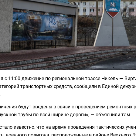
я с 11:00 движение по региональной трассе Никель — Вирт
атегорий транспортных средств, сообщили в Единой дежур
.
ичения будут введены в связи с проведением ремонтных 
ускной трубы по всей ширине дороги», — объяснили там.
стало известно, что на время проведения тактических уч
ы военного полигона, расположенные в районе Верхнего Луо