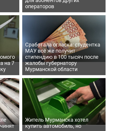
операторов
Сработала огласка: студентка
МАУ всё же получит
комого
стипендию в 100 тысяч после
а на 7
жалобы губернатору
тку
Мурманской области
сле
Житель Мурманска хотел
 чинят
купить автомобиль, но