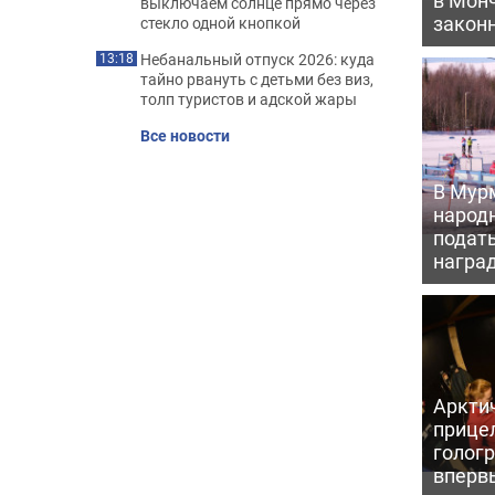
выключаем солнце прямо через
закон
стекло одной кнопкой
Небанальный отпуск 2026: куда
13:18
тайно рвануть с детьми без виз,
толп туристов и адской жары
Все новости
В Мур
народ
подать
награ
Аркти
прице
голог
вперв