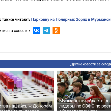
с также читают:
Парковку на Полярных Зорях в Мурманске
ться в соцсетях:
Другие новости за сегод
Мурманская область во
ства нашлись!»: Донорам
лидеры по СЗФО по рост
чегорске выплатят
образовательного