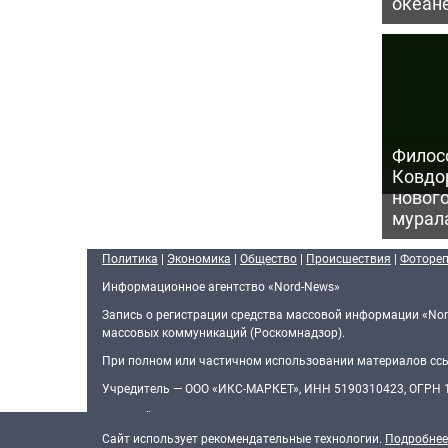
океан
Филос
Ковдор
новог
мурал
Политика
|
Экономика
|
Общество
|
Происшествия
|
Фоторе
Информационное агентство «Nord-News»
Запись о регистрации средства массовой информации «Nor
массовых коммуникаций (Роскомнадзор).
При полном или частичном использовании материалов ссыл
Учредитель — ООО «ИКС-МАРКЕТ», ИНН 5190310423, ОГРН
Главный редактор — Голямин Максим Сергеевич
Cайт использует рекомендательные технологии.
Подробнее
О нас
Редакционная политика
Контактная информация