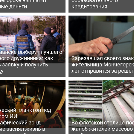
ные деньги
кредитования
манске выберут лучшего
ного дружинника: как
Зарезавшая своего зна
 заявку и получить
жительница Мончегорск
ду
лет отправится за реше
ческий планктон под
лом ИИ:
рафический зонд
Во флотской столице по
ые заснял жизнь в
жалоб жителей массово