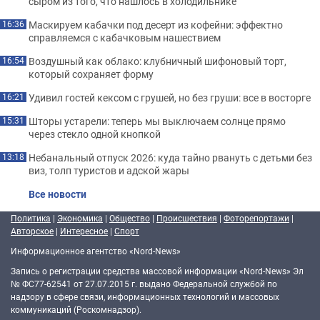
сыром из того, что нашлось в холодильнике
Маскируем кабачки под десерт из кофейни: эффектно
16:36
справляемся с кабачковым нашествием
Воздушный как облако: клубничный шифоновый торт,
16:54
который сохраняет форму
Удивил гостей кексом с грушей, но без груши: все в восторге
16:21
Шторы устарели: теперь мы выключаем солнце прямо
15:31
через стекло одной кнопкой
Небанальный отпуск 2026: куда тайно рвануть с детьми без
13:18
виз, толп туристов и адской жары
Все новости
Политика
|
Экономика
|
Общество
|
Происшествия
|
Фоторепортажи
|
Авторское
|
Интересное
|
Спорт
Информационное агентство «Nord-News»
Запись о регистрации средства массовой информации «Nord-News» Эл
№ ФС77-62541 от 27.07.2015 г. выдано Федеральной службой по
надзору в сфере связи, информационных технологий и массовых
коммуникаций (Роскомнадзор).