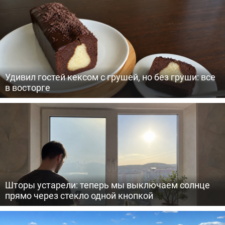
Удивил гостей кексом с грушей, но без груши: все
в восторге
Шторы устарели: теперь мы выключаем солнце
прямо через стекло одной кнопкой