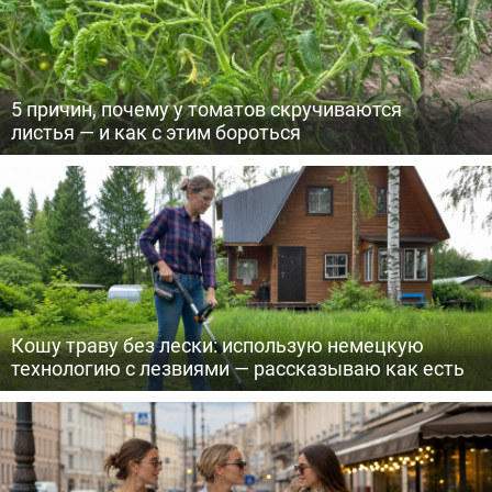
5 причин, почему у томатов скручиваются
листья — и как с этим бороться
Кошу траву без лески: использую немецкую
технологию с лезвиями — рассказываю как есть