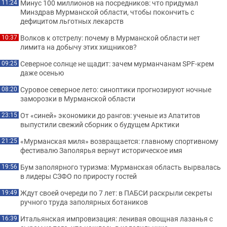
Минус 100 миллионов на посредников: что придумал
11:24
Минздрав Мурманской области, чтобы покончить с
дефицитом льготных лекарств
Волков к отстрелу: почему в Мурманской области нет
10:37
лимита на добычу этих хищников?
Северное солнце не щадит: зачем мурманчанам SPF-крем
09:25
даже осенью
Суровое северное лето: синоптики прогнозируют ночные
08:20
заморозки в Мурманской области
От «синей» экономики до рангов: ученые из Апатитов
23:15
выпустили свежий сборник о будущем Арктики
«Мурманская миля» возвращается: главному спортивному
21:25
фестивалю Заполярья вернут историческое имя
Бум заполярного туризма: Мурманская область вырвалась
19:56
в лидеры СЗФО по приросту гостей
Ждут своей очереди по 7 лет: в ПАБСИ раскрыли секреты
19:49
ручного труда заполярных ботаников
Итальянская импровизация: ленивая овощная лазанья с
16:39