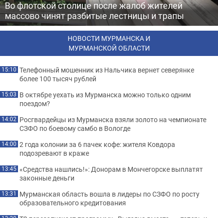
Во флотской столице после жалоб жителей
массово чинят разбитые лестницы и трапы
НОВОСТИ МУРМАНСКА И
МУРМАНСКОЙ ОБЛАСТИ
Телефонный мошенник из Нальчика вернет северянке
15:10
более 100 тысяч рублей
В октябре уехать из Мурманска можно только одним
15:03
поездом?
Росгвардейцы из Мурманска взяли золото на чемпионате
14:02
СЗФО по боевому самбо в Вологде
2 года колонии за 6 пачек кофе: жителя Ковдора
14:00
подозревают в краже
«Средства нашлись!»: Донорам в Мончегорске выплатят
13:45
законные деньги
Мурманская область вошла в лидеры по СЗФО по росту
13:31
образовательного кредитования