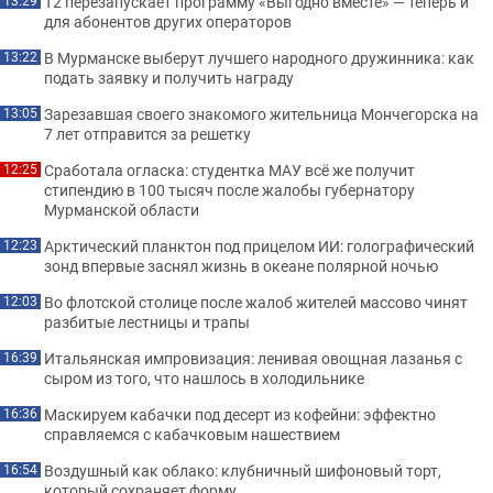
Т2 перезапускает программу «Выгодно вместе» — теперь и
13:29
для абонентов других операторов
В Мурманске выберут лучшего народного дружинника: как
13:22
подать заявку и получить награду
Зарезавшая своего знакомого жительница Мончегорска на
13:05
7 лет отправится за решетку
Сработала огласка: студентка МАУ всё же получит
12:25
стипендию в 100 тысяч после жалобы губернатору
Мурманской области
Арктический планктон под прицелом ИИ: голографический
12:23
зонд впервые заснял жизнь в океане полярной ночью
Во флотской столице после жалоб жителей массово чинят
12:03
разбитые лестницы и трапы
Итальянская импровизация: ленивая овощная лазанья с
16:39
сыром из того, что нашлось в холодильнике
Маскируем кабачки под десерт из кофейни: эффектно
16:36
справляемся с кабачковым нашествием
Воздушный как облако: клубничный шифоновый торт,
16:54
который сохраняет форму