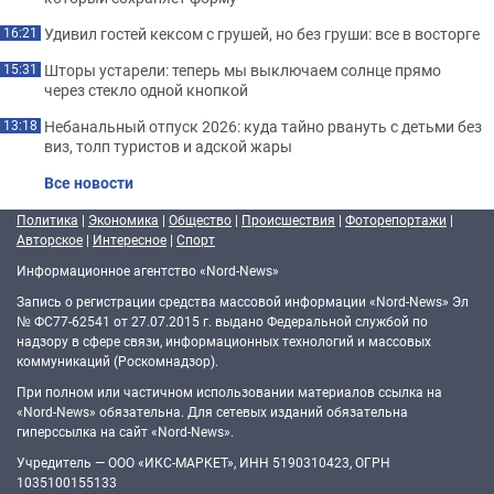
Удивил гостей кексом с грушей, но без груши: все в восторге
16:21
Шторы устарели: теперь мы выключаем солнце прямо
15:31
через стекло одной кнопкой
Небанальный отпуск 2026: куда тайно рвануть с детьми без
13:18
виз, толп туристов и адской жары
Все новости
Политика
|
Экономика
|
Общество
|
Происшествия
|
Фоторепортажи
|
Авторское
|
Интересное
|
Спорт
Информационное агентство «Nord-News»
Запись о регистрации средства массовой информации «Nord-News» Эл
№ ФС77-62541 от 27.07.2015 г. выдано Федеральной службой по
надзору в сфере связи, информационных технологий и массовых
коммуникаций (Роскомнадзор).
При полном или частичном использовании материалов ссылка на
«Nord-News» обязательна. Для сетевых изданий обязательна
гиперссылка на сайт «Nord-News».
Учредитель — ООО «ИКС-МАРКЕТ», ИНН 5190310423, ОГРН
1035100155133