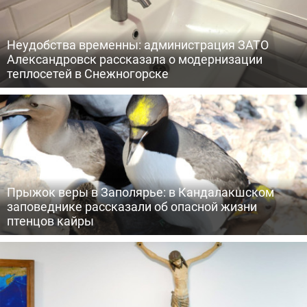
Неудобства временны: администрация ЗАТО
Александровск рассказала о модернизации
теплосетей в Снежногорске
Прыжок веры в Заполярье: в Кандалакшском
заповеднике рассказали об опасной жизни
птенцов кайры