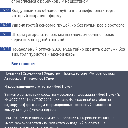
справляемся с кабачковым нашествием
Воздушный как облако: клубничный шифоновый торт,
16:54
который сохраняет форму
Удивил гостей кексом с грушей, но без груши: все в восторге
16:21
Шторы устарели: теперь мы выключаем солнце прямо
15:31
через стекло одной кнопкой
Небанальный отпуск 2026: куда тайно рвануть с детьми без
13:18
виз, толп туристов и адской жары
Все новости
Политика
|
Экономика
|
Общество
|
Происшествия
|
Фоторепортажи
|
Авторское
|
Интересное
|
Спорт
Информационное агентство «Nord-News»
Запись о регистрации средства массовой информации «Nord-News» Эл
№ ФС77-62541 от 27.07.2015 г. выдано Федеральной службой по
надзору в сфере связи, информационных технологий и массовых
коммуникаций (Роскомнадзор).
При полном или частичном использовании материалов ссылка на
«Nord-News» обязательна. Для сетевых изданий обязательна