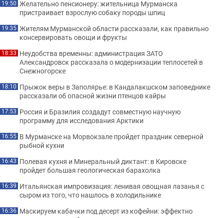
Желательно пенсионеру: жительница Мурманска
19:50
пристраивает взрослую собаку породы шпиц
Жителям Мурманской области рассказали, как правильно
19:35
консервировать овощи и фрукты
Неудобства временны: администрация ЗАТО
18:33
Александровск рассказала о модернизации теплосетей в
Снежногорске
Прыжок веры в Заполярье: в Кандалакшском заповеднике
18:10
рассказали об опасной жизни птенцов кайры
Россия и Бразилия создадут совместную научную
17:53
программу для исследования Арктики
В Мурманске на Морвокзале пройдет праздник северной
16:55
рыбной кухни
Полевая кухня и Минеральный диктант: в Кировске
16:43
пройдет большая геологическая барахолка
Итальянская импровизация: ленивая овощная лазанья с
16:39
сыром из того, что нашлось в холодильнике
Маскируем кабачки под десерт из кофейни: эффектно
16:36