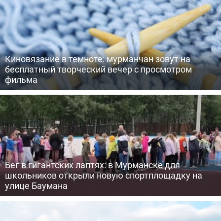
Киновязание в темноте: мурманчан зовут на
бесплатный творческий вечер с просмотром
фильма
Бег в гигантских лаптях: в Мурманске для
школьников открыли новую спортплощадку на
улице Баумана