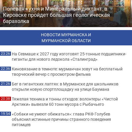
Полевая кухня и Минеральный диктант: в
Кировске пройдет большая геологическая
барахолка
НОВОСТИ МУРМАНСКА И
МУРМАНСКОЙ ОБЛАСТИ
На Севмаше к 2027 году изготовят 25-тонные подшипники-
23:26
гиганты для нового ледокола «Сталинград»
Киновязание в темноте: мурманчан зовут на бесплатный
22:36
творческий вечер с просмотром фильма
Бег в гигантских лаптях: в Мурманске для школьников
21:26
открыли новую спортплощадку на улице Баумана
Тяжелая техника и тонны отходов: волонтеры «Чистой
20:38
Арктики» вывезли 60 тонн мусора с Рыбачьего
«Собаки не умеют обижаться»: глава РКФ Голубев
19:54
объяснил истинные причины странного поведения
питомцев