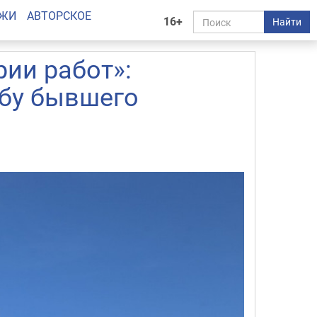
АЖИ
АВТОРСКОЕ
16+
Найти
рии работ»:
убу бывшего