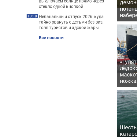
выключаем солнце прямо через
демон
стекло одной кнопкой
потен
набер
Небанальный отпуск 2026: куда
13:18
тайно рвануть с детьми без виз,
толп туристов и адской жары
Все новости
«Гулят
ледок
маско
ножка
Шесть 
катеро