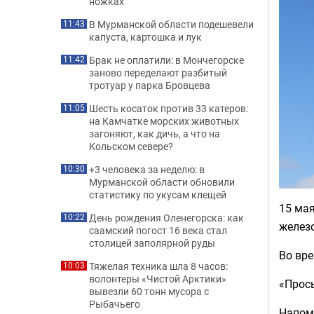
ножках
В Мурманской области подешевели
11:43
капуста, картошка и лук
Брак не оплатили: в Мончегорске
11:42
заново переделают разбитый
тротуар у парка Бровцева
Шесть косаток против 33 катеров:
11:05
на Камчатке морских животных
загоняют, как дичь, а что на
Кольском севере?
+3 человека за неделю: в
10:30
Мурманской области обновили
статистику по укусам клещей
15 ма
День рождения Оленегорска: как
10:22
железо
саамский погост 16 века стал
столицей заполярной руды
Во вре
Тяжелая техника шла 8 часов:
10:03
волонтеры «Чистой Арктики»
«Прось
вывезли 60 тонн мусора с
Рыбачьего
Напомн