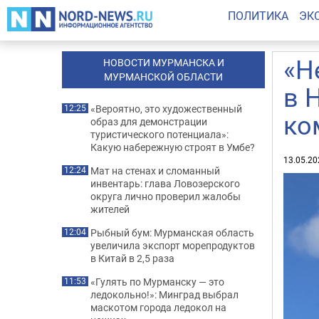
ПОЛИТИКА
ЭК
«Н
НОВОСТИ МУРМАНСКА И
МУРМАНСКОЙ ОБЛАСТИ
в 
«Вероятно, это художественный
12:25
ко
образ для демонстрации
туристического потенциала»:
Какую набережную строят в Умбе?
13.05.20
Мат на стенах и сломанный
12:24
инвентарь: глава Ловозерского
округа лично проверил жалобы
жителей
Рыбный бум: Мурманская область
12:04
увеличила экспорт морепродуктов
в Китай в 2,5 раза
«Гулять по Мурманску — это
11:53
ледокольно!»: Минград выбрал
маскотом города ледокол на