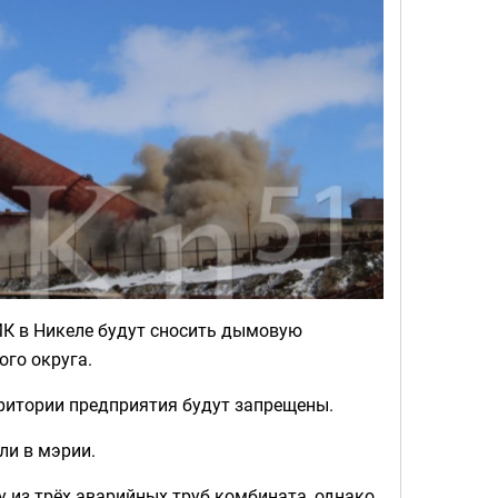
МК в Никеле будут сносить дымовую
го округа.
рритории предприятия будут запрещены.
ли в мэрии.
 из трёх аварийных труб комбината, однако