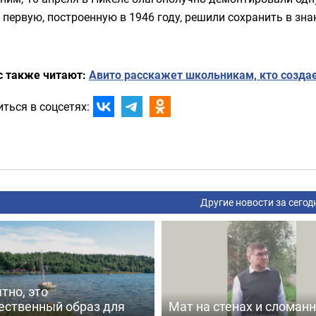
первую, построенную в 1946 году, решили сохранить в зна
с также читают:
Авито расскажет школьникам, кто создае
ться в соцсетях:
Другие новости за сегод
тно, это
ественный образ для
Мат на стенах и сломан