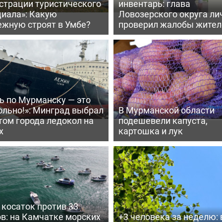
страции туристического
инвентарь: глава
циала»: Какую
Ловозерского округа ли
ежную строят в Умбе?
проверил жалобы жител
ь по Мурманску — это
ольно!»: Минград выбрал
В Мурманской области
том города ледокол на
подешевели капуста,
х
картошка и лук
косаток против 33
в: на Камчатке морских
+3 человека за неделю: 