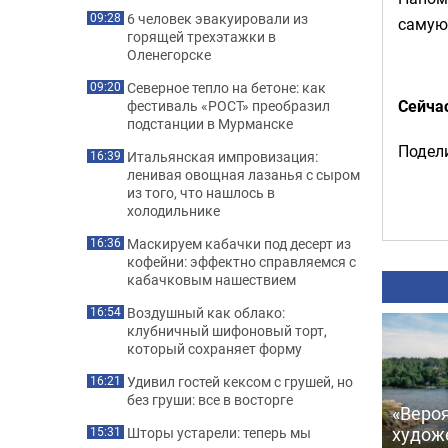
6 человек эвакуировали из
09:28
самую 
горящей трехэтажки в
Оленегорске
Северное тепло на бетоне: как
09:20
Сейча
фестиваль «РОСТ» преобразил
подстанции в Мурманске
Подели
Итальянская импровизация:
16:39
ленивая овощная лазанья с сыром
из того, что нашлось в
холодильнике
Маскируем кабачки под десерт из
16:36
кофейни: эффектно справляемся с
кабачковым нашествием
Воздушный как облако:
16:54
клубничный шифоновый торт,
который сохраняет форму
Удивил гостей кексом с грушей, но
16:21
без груши: все в восторге
«Вероя
худож
Шторы устарели: теперь мы
15:31