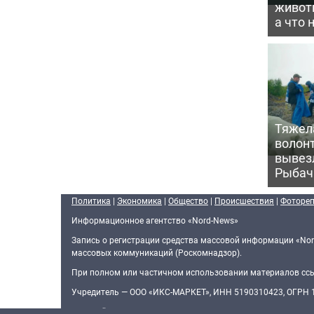
животн
а что 
Тяжела
волон
вывезл
Рыбач
Политика
|
Экономика
|
Общество
|
Происшествия
|
Фоторе
Информационное агентство «Nord-News»
Запись о регистрации средства массовой информации «Nor
массовых коммуникаций (Роскомнадзор).
При полном или частичном использовании материалов ссыл
Учредитель — ООО «ИКС-МАРКЕТ», ИНН 5190310423, ОГРН
Главный редактор — Голямин Максим Сергеевич