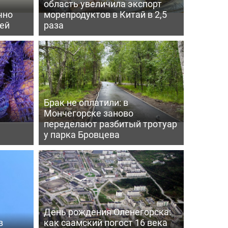
область увеличила экспорт
чно
морепродуктов в Китай в 2,5
ей
раза
Брак не оплатили: в
Мончегорске заново
переделают разбитый тротуар
у парка Бровцева
День рождения Оленегорска:
в
как саамский погост 16 века