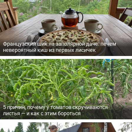
Французский шик на заполярной даче: печем
невероятный киш из первых лисичек
5 причин, почему у томатов скручиваются
листья — и как с этим бороться