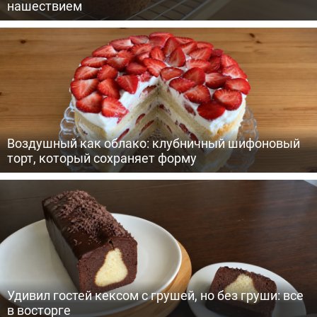
нашествием
Воздушный как облако: клубничный шифоновый
торт, который сохраняет форму
Удивил гостей кексом с грушей, но без груши: все
в восторге