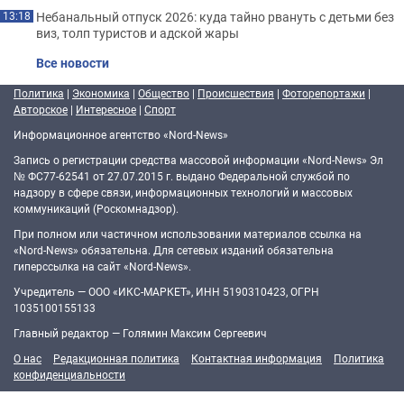
Небанальный отпуск 2026: куда тайно рвануть с детьми без
13:18
виз, толп туристов и адской жары
Все новости
Политика
|
Экономика
|
Общество
|
Происшествия
|
Фоторепортажи
|
Авторское
|
Интересное
|
Спорт
Информационное агентство «Nord-News»
Запись о регистрации средства массовой информации «Nord-News» Эл
№ ФС77-62541 от 27.07.2015 г. выдано Федеральной службой по
надзору в сфере связи, информационных технологий и массовых
коммуникаций (Роскомнадзор).
При полном или частичном использовании материалов ссылка на
«Nord-News» обязательна. Для сетевых изданий обязательна
гиперссылка на сайт «Nord-News».
Учредитель — ООО «ИКС-МАРКЕТ», ИНН 5190310423, ОГРН
1035100155133
Главный редактор — Голямин Максим Сергеевич
О нас
Редакционная политика
Контактная информация
Политика
конфиденциальности