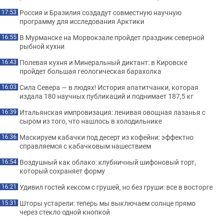
Россия и Бразилия создадут совместную научную
17:53
программу для исследования Арктики
В Мурманске на Морвокзале пройдет праздник северной
16:55
рыбной кухни
Полевая кухня и Минеральный диктант: в Кировске
16:43
пройдет большая геологическая барахолка
Сила Севера — в людях! История апатитчанки, которая
16:03
издала 180 научных публикаций и поднимает 187,5 кг
Итальянская импровизация: ленивая овощная лазанья с
16:39
сыром из того, что нашлось в холодильнике
Маскируем кабачки под десерт из кофейни: эффектно
16:36
справляемся с кабачковым нашествием
Воздушный как облако: клубничный шифоновый торт,
16:54
который сохраняет форму
Удивил гостей кексом с грушей, но без груши: все в восторге
16:21
Шторы устарели: теперь мы выключаем солнце прямо
15:31
через стекло одной кнопкой