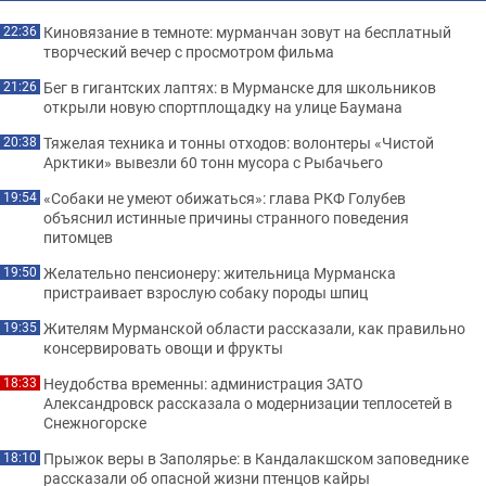
Киновязание в темноте: мурманчан зовут на бесплатный
22:36
творческий вечер с просмотром фильма
Бег в гигантских лаптях: в Мурманске для школьников
21:26
открыли новую спортплощадку на улице Баумана
Тяжелая техника и тонны отходов: волонтеры «Чистой
20:38
Арктики» вывезли 60 тонн мусора с Рыбачьего
«Собаки не умеют обижаться»: глава РКФ Голубев
19:54
объяснил истинные причины странного поведения
питомцев
Желательно пенсионеру: жительница Мурманска
19:50
пристраивает взрослую собаку породы шпиц
Жителям Мурманской области рассказали, как правильно
19:35
консервировать овощи и фрукты
Неудобства временны: администрация ЗАТО
18:33
Александровск рассказала о модернизации теплосетей в
Снежногорске
Прыжок веры в Заполярье: в Кандалакшском заповеднике
18:10
рассказали об опасной жизни птенцов кайры