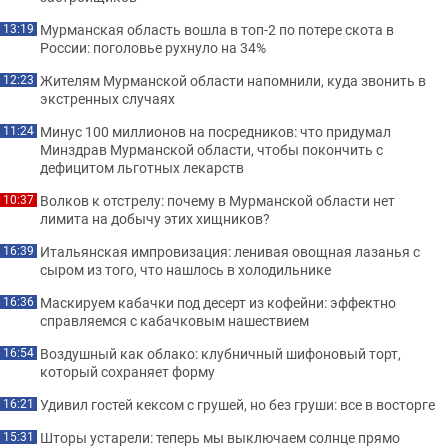
Мурманская область вошла в топ-2 по потере скота в
13:19
России: поголовье рухнуло на 34%
Жителям Мурманской области напомнили, куда звонить в
12:23
экстренных случаях
Минус 100 миллионов на посредников: что придумал
11:24
Минздрав Мурманской области, чтобы покончить с
дефицитом льготных лекарств
Волков к отстрелу: почему в Мурманской области нет
10:37
лимита на добычу этих хищников?
Итальянская импровизация: ленивая овощная лазанья с
16:39
сыром из того, что нашлось в холодильнике
Маскируем кабачки под десерт из кофейни: эффектно
16:36
справляемся с кабачковым нашествием
Воздушный как облако: клубничный шифоновый торт,
16:54
который сохраняет форму
Удивил гостей кексом с грушей, но без груши: все в восторге
16:21
Шторы устарели: теперь мы выключаем солнце прямо
15:31