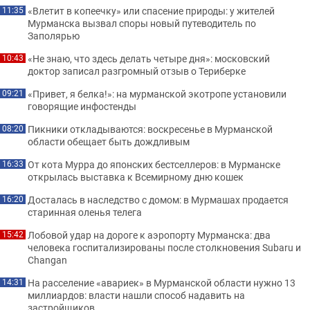
«Влетит в копеечку» или спасение природы: у жителей
11:35
Мурманска вызвал споры новый путеводитель по
Заполярью
«Не знаю, что здесь делать четыре дня»: московский
10:43
доктор записал разгромный отзыв о Териберке
«Привет, я белка!»: на мурманской экотропе установили
09:21
говорящие инфостенды
Пикники откладываются: воскресенье в Мурманской
08:20
области обещает быть дождливым
От кота Мурра до японских бестселлеров: в Мурманске
16:33
открылась выставка к Всемирному дню кошек
Досталась в наследство с домом: в Мурмашах продается
16:20
старинная оленья телега
Лобовой удар на дороге к аэропорту Мурманска: два
15:42
человека госпитализированы после столкновения Subaru и
Changan
На расселение «авариек» в Мурманской области нужно 13
14:31
миллиардов: власти нашли способ надавить на
застройщиков