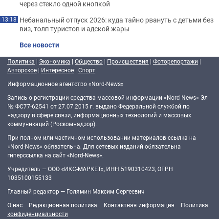
через стекло одной кнопкой
Небанальный отпуск 2026: куда тайно рвануть с детьми без
13:18
виз, толп туристов и адской жары
Все новости
Политика
|
Экономика
|
Общество
|
Происшествия
|
Фоторепортажи
|
Авторское
|
Интересное
|
Спорт
Информационное агентство «Nord-News»
Запись о регистрации средства массовой информации «Nord-News» Эл
№ ФС77-62541 от 27.07.2015 г. выдано Федеральной службой по
надзору в сфере связи, информационных технологий и массовых
коммуникаций (Роскомнадзор).
При полном или частичном использовании материалов ссылка на
«Nord-News» обязательна. Для сетевых изданий обязательна
гиперссылка на сайт «Nord-News».
Учредитель — ООО «ИКС-МАРКЕТ», ИНН 5190310423, ОГРН
1035100155133
Главный редактор — Голямин Максим Сергеевич
О нас
Редакционная политика
Контактная информация
Политика
конфиденциальности