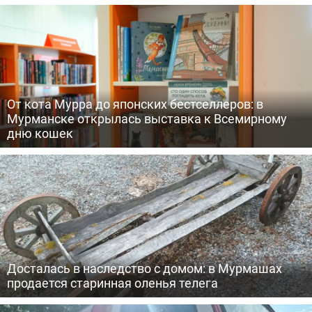
От кота Мурра до японских бестселлеров: в
Мурманске открылась выставка к Всемирному
дню кошек
Досталась в наследство с домом: в Мурмашах
продается старинная оленья телега