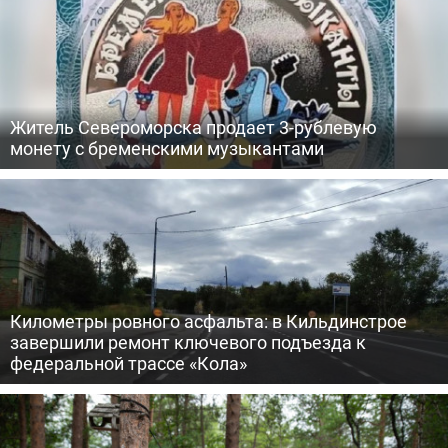
Житель Североморска продает 3-рублевую
монету с бременскими музыкантами
Километры ровного асфальта: в Кильдинстрое
завершили ремонт ключевого подъезда к
федеральной трассе «Кола»