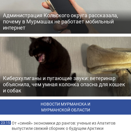
Администрация Кольского округа рассказала,
почему в Мурмашах не работает мобильный
интернет
Киберхулиганы и пугающие звуки: ветеринар
объяснила, чем умная колонка опасна для кошек
и собак
НОВОСТИ МУРМАНСКА И
МУРМАНСКОЙ ОБЛАСТИ
От «синей» экономики до рангов: ученые из Апатитов
23:15
выпустили свежий сборник о будущем Арктики