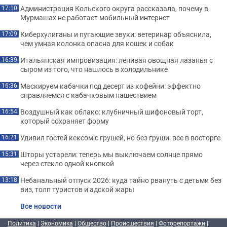
Администрация Кольского округа рассказала, почему в
17:10
Мурмашах не работает мобильный интернет
Киберхулиганы и пугающие звуки: ветеринар объяснила,
17:09
чем умная колонка опасна для кошек и собак
Итальянская импровизация: ленивая овощная лазанья с
16:39
сыром из того, что нашлось в холодильнике
Маскируем кабачки под десерт из кофейни: эффектно
16:36
справляемся с кабачковым нашествием
Воздушный как облако: клубничный шифоновый торт,
16:54
который сохраняет форму
Удивил гостей кексом с грушей, но без груши: все в восторге
16:21
Шторы устарели: теперь мы выключаем солнце прямо
15:31
через стекло одной кнопкой
Небанальный отпуск 2026: куда тайно рвануть с детьми без
13:18
виз, толп туристов и адской жары
Все новости
Политика
|
Экономика
|
Общество
|
Происшествия
|
Фоторепортажи
|