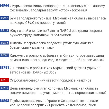
«Мурманская миля» возвращается: главному спортивному
21:25
фестивалю Заполярья вернут историческое имя
Бум заполярного туризма: Мурманская область вырвалась
19:56
в лидеры СЗФО по приросту гостей
Ждут своей очереди по 7 лет: в ПАБСИ раскрыли секреты
19:49
ручного труда заполярных ботаников
Житель Североморска продает 3-рублевую монету с
19:35
бременскими музыкантами
Километры ровного асфальта: в Кильдинстрое завершили
18:48
ремонт ключевого подъезда к федеральной трассе «Кола»
«Снежинка» и роботы: как мурманский депутат удивила
18:38
ветеранов из Полярных Зорь
Суд обязал северянку навести порядок в квартире
18:33
Цена заповедному ягелю: почему Мурманская область
18:17
годами не может получить миллионы за норвежских оленей
Трубы задержались на Урале: в Североморске назвали
17:57
новые сроки завершения ремонта на Комсомольской