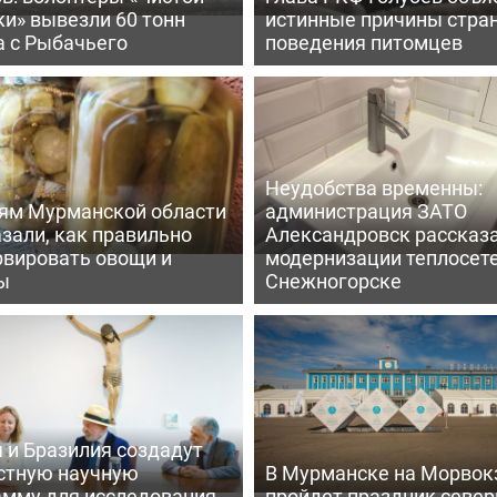
и» вывезли 60 тонн
истинные причины стра
а с Рыбачьего
поведения питомцев
Неудобства временны:
ям Мурманской области
администрация ЗАТО
зали, как правильно
Александровск рассказа
рвировать овощи и
модернизации теплосете
ы
Снежногорске
 и Бразилия создадут
стную научную
В Мурманске на Морвок
амму для исследования
пройдет праздник север