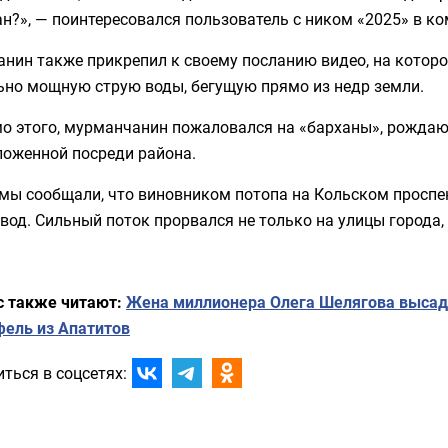
н?», — поинтересовался пользователь с ником «2025» в к
анин также прикрепил к своему посланию видео, на кото
ьно мощную струю воды, бегущую прямо из недр земли.
о этого, мурманчанин пожаловался на «барханы», рождающ
ложенной посреди района.
мы сообщали, что виновником потопа на Кольском проспе
вод. Сильный поток прорвался не только на улицы города,
с также читают:
Жена миллионера Олега Шелягова высади
фель из Апатитов
ться в соцсетях: