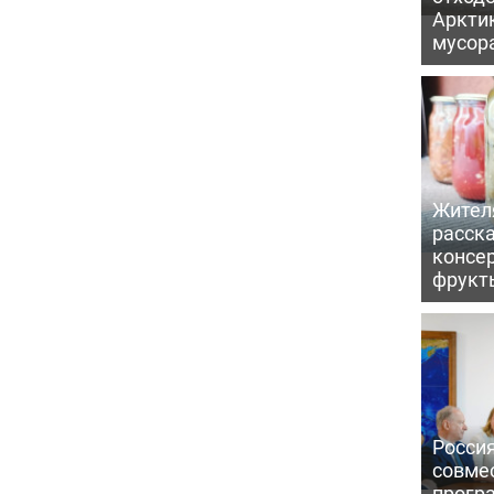
Арктик
мусор
Жител
расска
консе
фрукт
Россия
совме
прогр