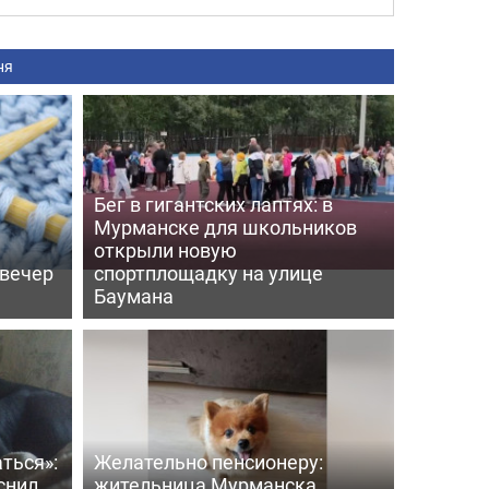
ня
Бег в гигантских лаптях: в
Мурманске для школьников
открыли новую
 вечер
спортплощадку на улице
Баумана
ться»:
Желательно пенсионеру:
снил
жительница Мурманска