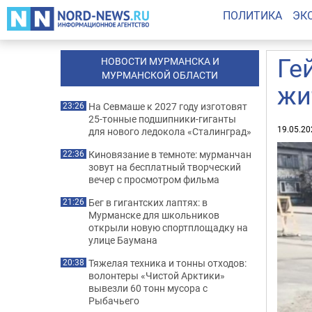
ПОЛИТИКА
ЭК
Ге
НОВОСТИ МУРМАНСКА И
МУРМАНСКОЙ ОБЛАСТИ
жи
На Севмаше к 2027 году изготовят
23:26
25-тонные подшипники-гиганты
19.05.20
для нового ледокола «Сталинград»
Киновязание в темноте: мурманчан
22:36
зовут на бесплатный творческий
вечер с просмотром фильма
Бег в гигантских лаптях: в
21:26
Мурманске для школьников
открыли новую спортплощадку на
улице Баумана
Тяжелая техника и тонны отходов:
20:38
волонтеры «Чистой Арктики»
вывезли 60 тонн мусора с
Рыбачьего