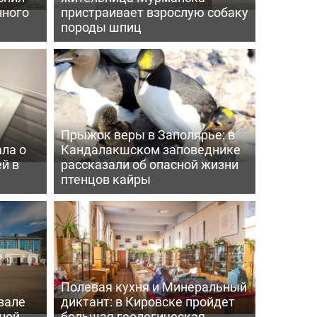
нного
пристраивает взрослую собаку
породы шпиц
Прыжок веры в Заполярье: в
ла о
Кандалакшском заповеднике
й в
рассказали об опасной жизни
птенцов кайры
Полевая кухня и Минеральный
зале
диктант: в Кировске пройдет
ной
большая геологическая