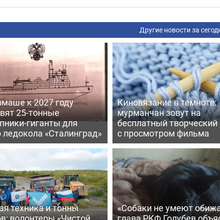
Другие новости за сегод
вмаше к 2027 году
Киновязание в темноте:
вят 25-тонные
мурманчан зовут на
пники-гиганты для
бесплатный творческий
о ледокола «Сталинград»
с просмотром фильма
ая техника и тонны
«Собаки не умеют обижа
в: волонтеры «Чистой
глава РКФ Голубев объя