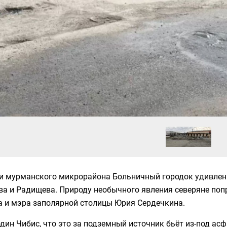
и мурманского микрорайона Больничный городок удивлены
а и Радищева. Природу необычного явления северяне поп
а и мэра заполярной столицы Юрия Сердечкина.
дин Чибис, что это за подземный источник бьёт из-под асф