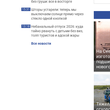
без груши: все в восторге
Шторы устарели: теперь мы
15:31
выключаем солнце прямо через
стекло одной кнопкой
Небанальный отпуск 2026: куда
13:18
тайно рвануть с детьми без виз,
толп туристов и адской жары
Все новости
На Се
изгото
подши
новог
Тяжел
отходо