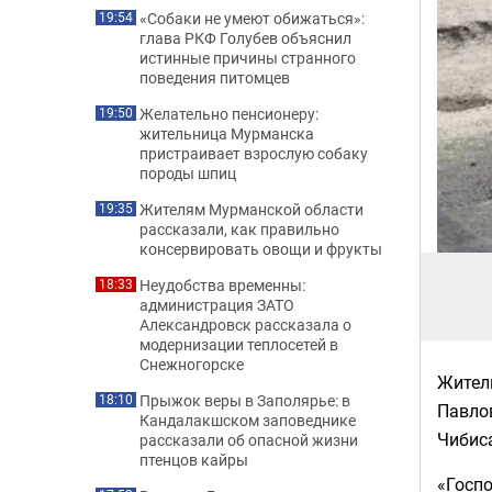
«Собаки не умеют обижаться»:
19:54
глава РКФ Голубев объяснил
истинные причины странного
поведения питомцев
Желательно пенсионеру:
19:50
жительница Мурманска
пристраивает взрослую собаку
породы шпиц
Жителям Мурманской области
19:35
рассказали, как правильно
консервировать овощи и фрукты
Неудобства временны:
18:33
администрация ЗАТО
Александровск рассказала о
модернизации теплосетей в
Снежногорске
Жител
Прыжок веры в Заполярье: в
18:10
Павлов
Кандалакшском заповеднике
Чибис
рассказали об опасной жизни
птенцов кайры
«Госпо