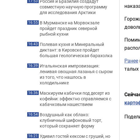
Россия и Бразилия создадут
17:53
наказа
совместную научную программу
для исследования Арктики
Горож
В Мурманске на Морвокзале
16:55
довол
пройдет праздник северной
рыбной кухни
Помим
Полевая кухня и Минеральный
16:43
распо
диктант: в Кировске пройдет
большая геологическая барахолка
Ранее
Итальянская импровизация:
16:39
талых 
ленивая овощная лазанья с сыром
из того, что нашлось в
холодильнике
Маскируем кабачки под десерт из
16:36
Сейча
кофейни: эффектно справляемся с
карто
кабачковым нашествием
Воздушный как облако:
16:54
Подели
клубничный шифоновый торт,
который сохраняет форму
Удивил гостей кексом с грушей, но
16:21