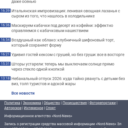
даже осенью
Итальянская импровизация: ленивая овощная лазанья с
16:39
сыром из того, что нашлось в холодильнике
Маскируем кабачки под десерт из кофейни: эффектно
16:36
справляемся с кабачковым нашествием
Воздушный как облако: клубничный шифоновый торт,
16:54
который сохраняет форму
Удивил гостей кексом с грушей, но без груши: все в восторге
16:21
Шторы устарели: теперь мы выключаем солнце прямо
15:31
через стекло одной кнопкой
Небанальный отпуск 2026: куда тайно рвануть с детьми без
13:18
виз, толп туристов и адской жары
Все новости
Политика
|
Экономика
|
Общество
|
Происшествия
|
Фоторепортажи
|
Авторское
|
Интересное
|
Спорт
Информационное агентство «Nord-News»
Запись о регистрации средства массовой информации «Nord-News» Эл