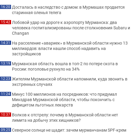
Досталась в наследство с домом: в Мурмашах продается
16:20
старинная оленья телега
Лобовой удар на дороге к аэропорту Мурманска: два
15:42
человека госпитализированы после столкновения Subaru и
Changan
На расселение «авариек» в Мурманской области нужно 13
14:31
миллиардов: власти нашли способ надавить на
застройщиков
Мурманская область вошла в топ-2 по потере скота в
13:19
России: поголовье рухнуло на 34%
Жителям Мурманской области напомнили, куда звонить в
12:23
экстренных случаях
Минус 100 миллионов на посредников: что придумал
11:24
Минздрав Мурманской области, чтобы покончить с
дефицитом льготных лекарств
Волков к отстрелу: почему в Мурманской области нет
10:37
лимита на добычу этих хищников?
Северное солнце не щадит: зачем мурманчанам SPF-крем
09:25