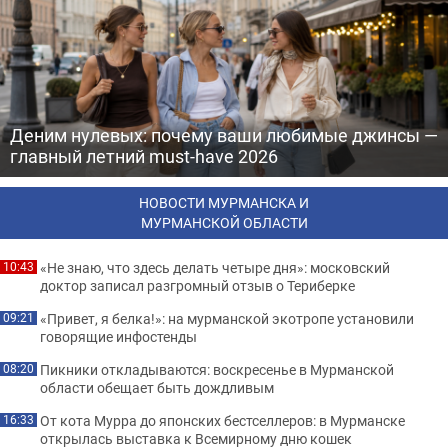
Деним нулевых: почему ваши любимые джинсы —
главный летний must-have 2026
НОВОСТИ МУРМАНСКА И
МУРМАНСКОЙ ОБЛАСТИ
«Не знаю, что здесь делать четыре дня»: московский
10:43
доктор записал разгромный отзыв о Териберке
«Привет, я белка!»: на мурманской экотропе установили
09:21
говорящие инфостенды
Пикники откладываются: воскресенье в Мурманской
08:20
области обещает быть дождливым
От кота Мурра до японских бестселлеров: в Мурманске
16:33
открылась выставка к Всемирному дню кошек