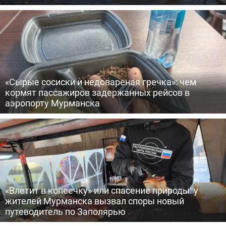
«Сырые сосиски и недовареная гречка»: чем
кормят пассажиров задержанных рейсов в
аэропорту Мурманска
«Влетит в копеечку» или спасение природы: у
жителей Мурманска вызвал споры новый
путеводитель по Заполярью