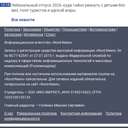
Небанальный отпуск 2026: куда тайно рвануть с детьми без
13:18
виз, толп туристов и адской жары
Все новости
Политика
|
Экономика
|
Общество
|
Происшествия
|
Фоторепортажи
|
Авторское
|
Интересное
|
Спорт
Информационное агентство «Nord-News»
Запись о регистрации средства массовой информации «Nord-News» Эл
№ ФС77-62541 от 27.07.2015 г. выдано Федеральной службой по
надзору в сфере связи, информационных технологий и массовых
коммуникаций (Роскомнадзор).
При полном или частичном использовании материалов ссылка на
«Nord-News» обязательна. Для сетевых изданий обязательна
гиперссылка на сайт «Nord-News».
Учредитель — ООО «ИКС-МАРКЕТ», ИНН 5190310423, ОГРН
1035100155133
Главный редактор — Голямин Максим Сергеевич
О нас
Редакционная политика
Контактная информация
Политика
конфиденциальности