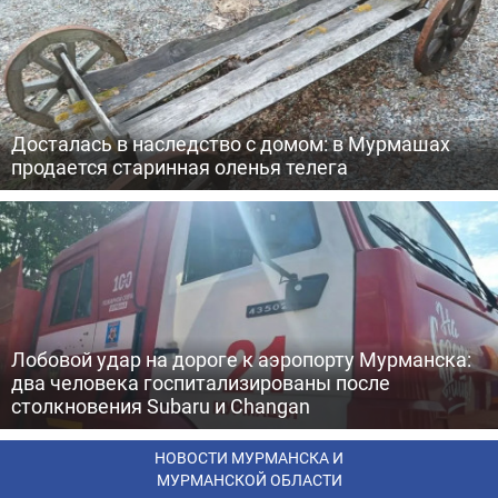
Досталась в наследство с домом: в Мурмашах
продается старинная оленья телега
Лобовой удар на дороге к аэропорту Мурманска:
два человека госпитализированы после
столкновения Subaru и Changan
НОВОСТИ МУРМАНСКА И
МУРМАНСКОЙ ОБЛАСТИ