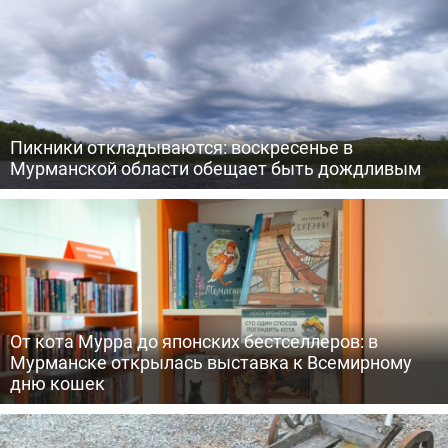
Пикники откладываются: воскресенье в
Мурманской области обещает быть дождливым
От кота Мурра до японских бестселлеров: в
Мурманске открылась выставка к Всемирному
дню кошек