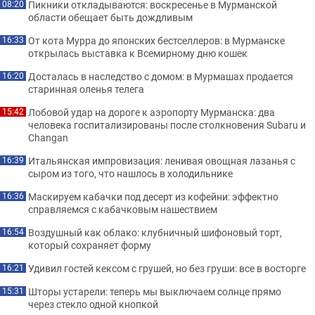
Пикники откладываются: воскресенье в Мурманской
08:20
области обещает быть дождливым
От кота Мурра до японских бестселлеров: в Мурманске
16:33
открылась выставка к Всемирному дню кошек
Досталась в наследство с домом: в Мурмашах продается
16:20
старинная оленья телега
Лобовой удар на дороге к аэропорту Мурманска: два
15:42
человека госпитализированы после столкновения Subaru и
Changan
Итальянская импровизация: ленивая овощная лазанья с
16:39
сыром из того, что нашлось в холодильнике
Маскируем кабачки под десерт из кофейни: эффектно
16:36
справляемся с кабачковым нашествием
Воздушный как облако: клубничный шифоновый торт,
16:54
который сохраняет форму
Удивил гостей кексом с грушей, но без груши: все в восторге
16:21
Шторы устарели: теперь мы выключаем солнце прямо
15:31
через стекло одной кнопкой