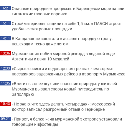
Опасные природные процессы: в Баренцевом море нашли
16:21
гигантские газовые воронки
Стройматериалы тащили на себе 1,5 км: в ПАБСИ строят
15:11
удобные смотровые площадки
В Кандалакше закатали в асфальт народную тропу:
14:11
пешеходам тесно даже летом
Мурманчанин побил мировой рекорд в ледяной воде
13:36
Аргентины и взял 10 медалей
«Сырые сосиски и недовареная гречка»: чем кормят
12:33
пассажиров задержанных рейсов в аэропорту Мурманска
«Влетит в копеечку» или спасение природы: у жителей
11:35
Мурманска вызвал споры новый путеводитель по
Заполярью
«Не знаю, что здесь делать четыре дня»: московский
10:43
доктор записал разгромный отзыв о Териберке
«Привет, я белка!»: на мурманской экотропе установили
09:21
говорящие инфостенды