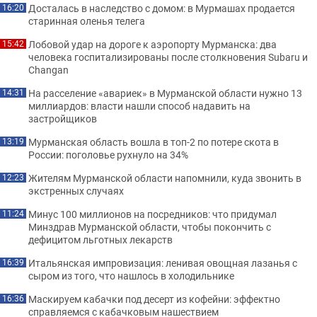
Досталась в наследство с домом: в Мурмашах продается
16:20
старинная оленья телега
Лобовой удар на дороге к аэропорту Мурманска: два
15:42
человека госпитализированы после столкновения Subaru и
Changan
На расселение «авариек» в Мурманской области нужно 13
14:31
миллиардов: власти нашли способ надавить на
застройщиков
Мурманская область вошла в топ-2 по потере скота в
13:19
России: поголовье рухнуло на 34%
Жителям Мурманской области напомнили, куда звонить в
12:23
экстренных случаях
Минус 100 миллионов на посредников: что придумал
11:24
Минздрав Мурманской области, чтобы покончить с
дефицитом льготных лекарств
Итальянская импровизация: ленивая овощная лазанья с
16:39
сыром из того, что нашлось в холодильнике
Маскируем кабачки под десерт из кофейни: эффектно
16:36
справляемся с кабачковым нашествием