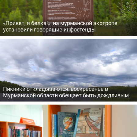
«Привет, я белка!»: на мурманской экотропе
установили говорящие инфостенды
Пикники откладываются: воскресенье в
Мурманской области обещает быть дождливым