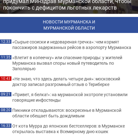
придумал Минздрав Мурманской области, чтобы
покончить с дефицитом льготных лекарств
НОВОСТИ МУРМАНСКА И
МУРМАНСКОЙ ОБЛАСТИ
«Сырые сосиски и недовареная гречка»: чем кормят
12:33
пассажиров задержанных рейсов в аэропорту Мурманска
«Влетит в копеечку» или спасение природы: у жителей
11:35
Мурманска вызвал споры новый путеводитель по
Заполярью
«Не знаю, что здесь делать четыре дня»: московский
10:43
доктор записал разгромный отзыв о Териберке
«Привет, я белка!»: на мурманской экотропе установили
09:21
говорящие инфостенды
Пикники откладываются: воскресенье в Мурманской
08:20
области обещает быть дождливым
От кота Мурра до японских бестселлеров: в Мурманске
16:33
открылась выставка к Всемирному дню кошек