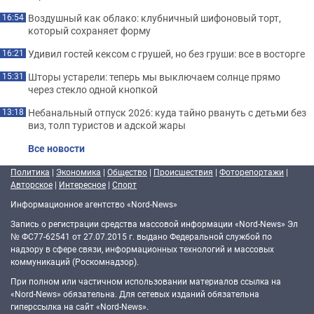
Воздушный как облако: клубничный шифоновый торт,
16:54
который сохраняет форму
Удивил гостей кексом с грушей, но без груши: все в восторге
16:21
Шторы устарели: теперь мы выключаем солнце прямо
15:31
через стекло одной кнопкой
Небанальный отпуск 2026: куда тайно рвануть с детьми без
13:18
виз, толп туристов и адской жары
Все новости
Политика
|
Экономика
|
Общество
|
Происшествия
|
Фоторепортажи
|
Авторское
|
Интересное
|
Спорт
Информационное агентство «Nord-News»
Запись о регистрации средства массовой информации «Nord-News» Эл
№ ФС77-62541 от 27.07.2015 г. выдано Федеральной службой по
надзору в сфере связи, информационных технологий и массовых
коммуникаций (Роскомнадзор).
При полном или частичном использовании материалов ссылка на
«Nord-News» обязательна. Для сетевых изданий обязательна
гиперссылка на сайт «Nord-News».