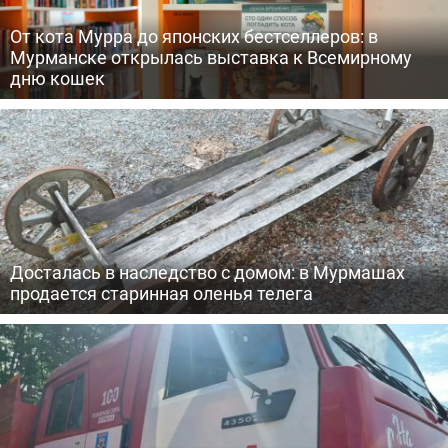
От кота Мурра до японских бестселлеров: в
Мурманске открылась выставка к Всемирному
дню кошек
Досталась в наследство с домом: в Мурмашах
продается старинная оленья телега