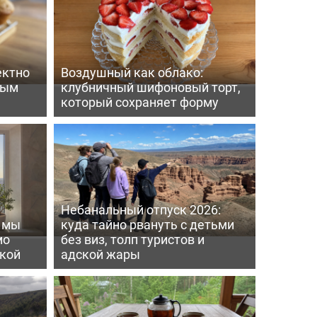
ектно
Воздушный как облако:
вым
клубничный шифоновый торт,
который сохраняет форму
Небанальный отпуск 2026:
ь мы
куда тайно рвануть с детьми
мо
без виз, толп туристов и
пкой
адской жары