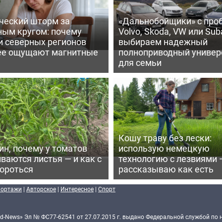
ческий шторм за
«Дальнобойщики» с про
ным кругом: почему
Volvo, Skoda, VW или Suba
и северных регионов
выбираем надежный
ее ощущают магнитные
полноприводный универ
для семьи
Кошу траву без лески:
ин, почему у томатов
использую немецкую
ваются листья — и как с
технологию с лезвиями 
бороться
рассказываю как есть
портажи
|
Авторское
|
Интересное
|
Спорт
d-News» Эл № ФС77-62541 от 27.07.2015 г. выдано Федеральной службой по 