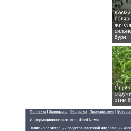
Косми
поляр
жител
сильн
бури
5 прич
скручи
этим 
Политика
|
Экономика
|
Общество
|
Происшествия
|
Фоторе
Информационное агентство «Nord-News»
Запись о регистрации средства массовой информации «Nor