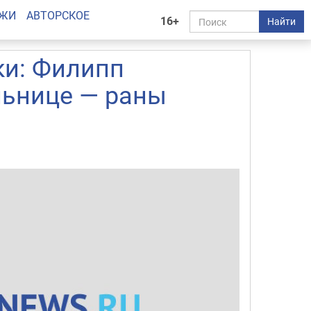
АЖИ
АВТОРСКОЕ
16+
Найти
ки: Филипп
льнице — раны