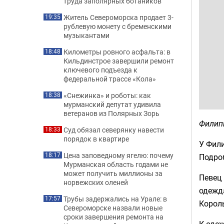
труда заполярных ботаников
Житель Североморска продает 3-
19:35
рублевую монету с бременскими
музыкантами
Километры ровного асфальта: в
18:48
Кильдинстрое завершили ремонт
ключевого подъезда к
федеральной трассе «Кола»
«Снежинка» и роботы: как
18:38
мурманский депутат удивила
ветеранов из Полярных Зорь
Филип
Суд обязал северянку навести
18:33
порядок в квартире
У Фили
Цена заповедному ягелю: почему
18:17
Подро
Мурманская область годами не
может получить миллионы за
Певец 
норвежских оленей
одежда
Трубы задержались на Урале: в
17:57
Король
Североморске назвали новые
сроки завершения ремонта на
К одеж