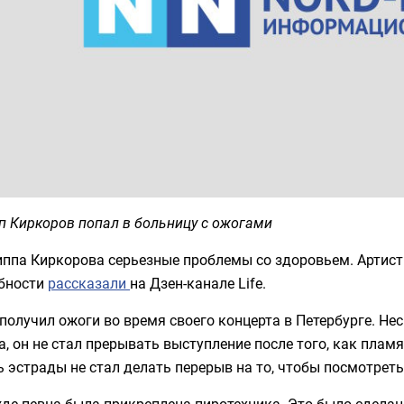
п Киркоров попал в больницу с ожогами
ппа Киркорова серьезные проблемы со здоровьем. Артист 
бности
рассказали
на Дзен-канале Life.
получил ожоги во время своего концерта в Петербурге. Не
, он не стал прерывать выступление после того, как плам
 эстрады не стал делать перерыв на то, чтобы посмотреть
де певца была прикреплена пиротехника. Это было сделано