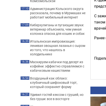
Комсомольской
предст
Администрация Кольского округа
17:10
рассказала, почему в Мурмашах не
С зажи
работает мобильный интернет
таком
Киберхулиганы и пугающие звуки:
17:09
врачей
ветеринар объяснила, чем умная
колонка опасна для кошек и собак
Ранее
Итальянская импровизация:
16:39
ленивая овощная лазанья с сыром
из того, что нашлось в
холодильнике
Подели
Маскируем кабачки под десерт из
16:36
кофейни: эффектно справляемся с
кабачковым нашествием
Воздушный как облако:
16:54
клубничный шифоновый торт,
который сохраняет форму
Удивил гостей кексом с грушей, но
16:21
без груши: все в восторге