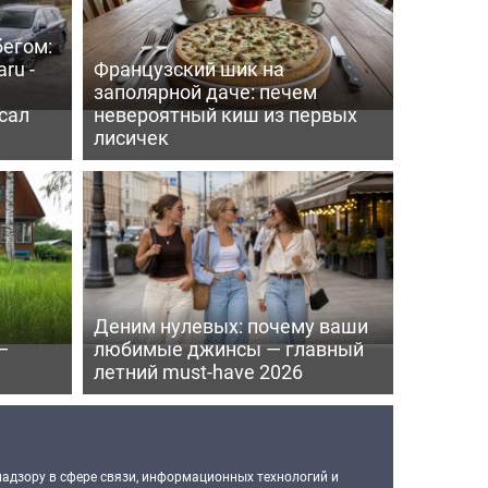
бегом:
ru -
Французский шик на
заполярной даче: печем
сал
невероятный киш из первых
лисичек
Деним нулевых: почему ваши
—
любимые джинсы — главный
летний must-have 2026
надзору в сфере связи, информационных технологий и