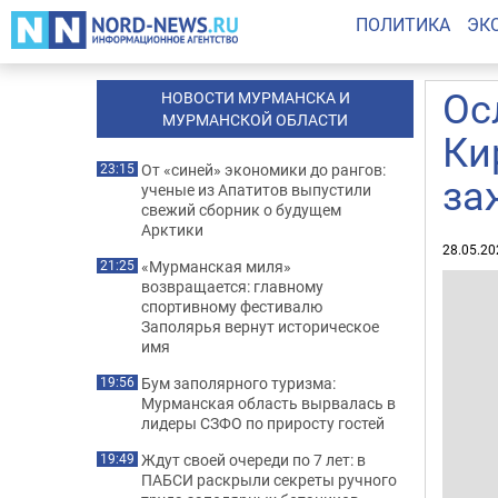
ПОЛИТИКА
ЭК
Ос
НОВОСТИ МУРМАНСКА И
МУРМАНСКОЙ ОБЛАСТИ
Ки
От «синей» экономики до рангов:
23:15
за
ученые из Апатитов выпустили
свежий сборник о будущем
Арктики
28.05.20
«Мурманская миля»
21:25
возвращается: главному
спортивному фестивалю
Заполярья вернут историческое
имя
Бум заполярного туризма:
19:56
Мурманская область вырвалась в
лидеры СЗФО по приросту гостей
Ждут своей очереди по 7 лет: в
19:49
ПАБСИ раскрыли секреты ручного