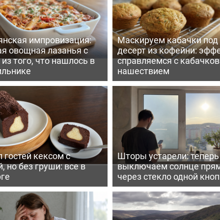
янская импровизация:
Маскируем кабачки под
ая овощная лазанья с
десерт из кофейни: эфф
из того, что нашлось в
справляемся с кабачко
ильнике
нашествием
 гостей кексом с
Шторы устарели: тепер
, но без груши: все в
выключаем солнце пря
рге
через стекло одной кно