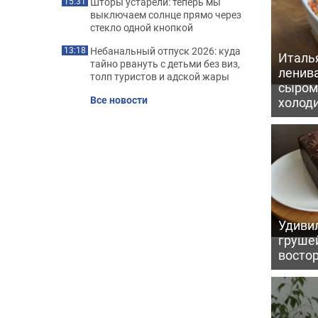
Шторы устарели: теперь мы
15:31
выключаем солнце прямо через
стекло одной кнопкой
Небанальный отпуск 2026: куда
13:18
Италь
тайно рвануть с детьми без виз,
ленив
толп туристов и адской жары
сыром 
Все новости
холод
Удивил
грушей
восто