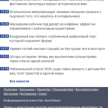
фестивалю Заполярья вернут историческое имя
Итальянская импровизация: ленивая овощная лазанья с
16:39
сыром из того, что нашлось в холодильнике
Маскируем кабачки под десерт из кофейни: эффектно
16:36
справляемся с кабачковым нашествием
Воздушный как облако: клубничный шифоновый торт,
16:54
который сохраняет форму
Удивил гостей кексом с грушей, но без груши: все в восторге
16:21
Шторы устарели: теперь мы выключаем солнце прямо
15:31
через стекло одной кнопкой
Небанальный отпуск 2026: куда тайно рвануть с детьми без
13:18
виз, толп туристов и адской жары
Все новости
Политика
|
Экономика
|
Общество
|
Происшествия
|
Фоторепортажи
|
Авторское
|
Интересное
|
Спорт
Информационное агентство «Nord-News»
Запись о регистрации средства массовой информации «Nord-News» Эл