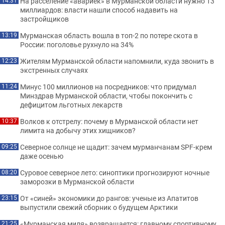
На расселение «авариек» в Мурманской области нужно 13
14:31
миллиардов: власти нашли способ надавить на
застройщиков
Мурманская область вошла в топ-2 по потере скота в
13:19
России: поголовье рухнуло на 34%
Жителям Мурманской области напомнили, куда звонить в
12:23
экстренных случаях
Минус 100 миллионов на посредников: что придумал
11:24
Минздрав Мурманской области, чтобы покончить с
дефицитом льготных лекарств
Волков к отстрелу: почему в Мурманской области нет
10:37
лимита на добычу этих хищников?
Северное солнце не щадит: зачем мурманчанам SPF-крем
09:25
даже осенью
Суровое северное лето: синоптики прогнозируют ночные
08:20
заморозки в Мурманской области
От «синей» экономики до рангов: ученые из Апатитов
23:15
выпустили свежий сборник о будущем Арктики
«Мурманская миля» возвращается: главному спортивному
21:25