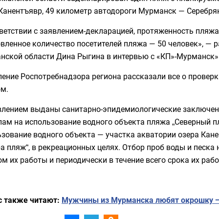
 Канентъявр, 49 километр автодороги Мурманск — Серебря
ветствии с заявлением-декларацией, протяженность пляжа
вленное количество посетителей пляжа — 50 человек», — 
нской области Дина Рыгина в интервью с «КП»-Мурманск»
ление Роспотребнадзора региона рассказали все о провер
ом.
влением выданы санитарно-эпидемиологические заключен
ам на использование водного объекта пляжа „Северный пл
зование водного объекта — участка акватории озера Кане
а пляж“, в рекреационных целях. Отбор проб воды и песка
м их работы и периодически в течение всего срока их рабо
с также читают:
Мужчины из Мурманска любят окрошку —