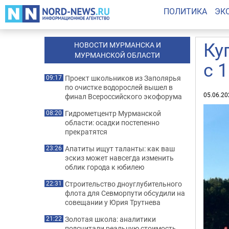
ПОЛИТИКА
ЭК
Ку
НОВОСТИ МУРМАНСКА И
МУРМАНСКОЙ ОБЛАСТИ
с 
Проект школьников из Заполярья
09:17
по очистке водорослей вышел в
05.06.20
финал Всероссийского экофорума
Гидрометцентр Мурманской
08:20
области: осадки постепенно
прекратятся
Апатиты ищут таланты: как ваш
23:26
эскиз может навсегда изменить
облик города к юбилею
Строительство дноуглубительного
22:31
флота для Севморпути обсудили на
совещании у Юрия Трутнева
Золотая школа: аналитики
21:22
подсчитали реальную стоимость