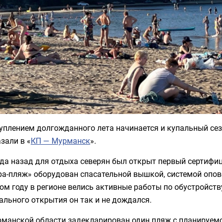
уплением долгожданного лета начинается и купальный сезо
зали в «
КП — Мурманск
».
ода назад для отдыха северян был открыт первый сертифи
ра-пляж» оборудован спасательной вышкой, системой опов
м году в регионе велись активные работы по обустройств
льного открытия он так и не дождался.
рманской области задекларирован один пляж с планируемо