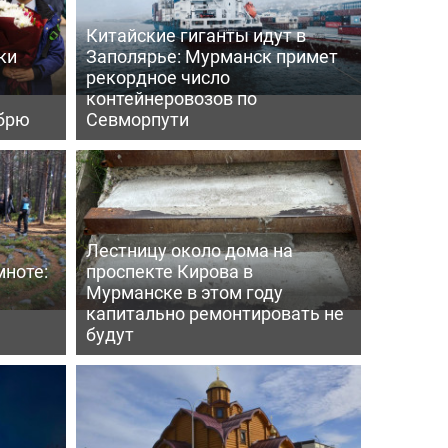
Китайские гиганты идут в
ки
Заполярье: Мурманск примет
рекордное число
контейнеровозов по
ябрю
Севморпути
Лестницу около дома на
мноте:
проспекте Кирова в
Мурманске в этом году
капитально ремонтировать не
будут