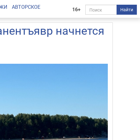
АЖИ
АВТОРСКОЕ
16+
Найти
анентъявр начнется