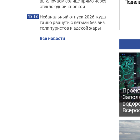
выключаем солнце прямо через
Подели
стекло одной кнопкой
Небанальный отпуск 2026: куда
13:18
тайно рвануть с детьми без виз,
толп туристов и адской жары
Все новости
Проек
Запол
водор
Всеро