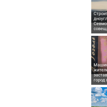
Строи
дноуг
Севмо
совещ
Машин
жител
заста
город 