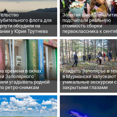
тельство
Золотая школа: аналити
лубительного флота для
подсчитали реальную
рпути обсудили на
стоимость сборки
ании у Юрия Трутнева
первоклассника к сент
а времени в окнах:
Увидеть Заполярье в те
ей Заполярного
в Мурманске запускают
вили угадывать родной
уникальные экскурсии с
по ретро-снимкам
закрытыми глазами