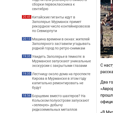
сборки первоклассника к
сентябрю
Китайские гиганты идут в
20:45
Заполярье: Мурманск примет
рекордное число контейнеровозов
по Севморпути
Машина времени в окнах: жителей
20:13
Заполярного заставили угадывать
родной город по ретро-снимкам
Увидеть Заполярье в темноте: в
19:35
Мурманске запускают уникальные
С наст
экскурсии с закрытыми глазами
расска
Лестницу около дома на проспекте
19:35
Кирова в Мурманске в этом году
Два г
капитально ремонтировать не
будут
«Авро
прошло
Борщевик вместо шахтеров? На
18:56
Кольском полуострове запускают
официа
«зеленую» добычу
редкоземельных металлов
«В Му