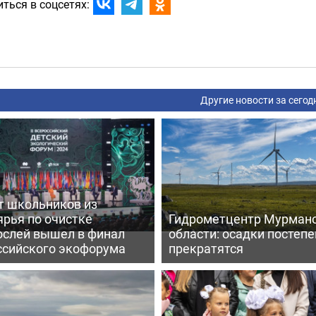
ться в соцсетях:
Другие новости за сегод
т школьников из
ярья по очистке
Гидрометцентр Мурман
ослей вышел в финал
области: осадки постеп
ссийского экофорума
прекратятся