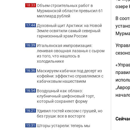
Объем строительных работ в
18:33
озере
Мурманской области превысил 61
миллиард рублей
В соот
устано
Духовный щит Арктики: на Новой
17:44
Земле освятили самый северный
Мурма
гарнизонный храм России
Управ
Итальянская импровизация:
16:39
ленивая овощная лазанья с сыром
сезон
из того, что нашлось в
холодильнике
«Упра
Маскируем кабачки под десерт из
16:36
правил
кофейни: эффектно справляемся с
исполь
кабачковым нашествием
„Аврор
Воздушный как облако:
16:54
начало
клубничный шифоновый торт,
который сохраняет форму
Удивил гостей кексом с грушей, но
16:21
без груши: все в восторге
Сейча
Шторы устарели: теперь мы
15:31