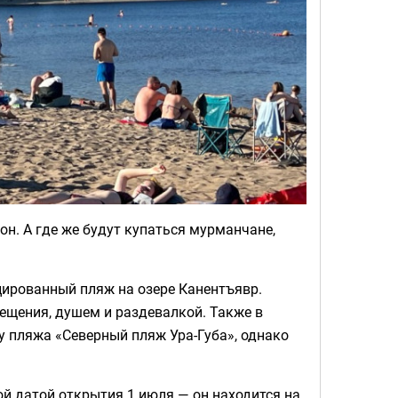
н. А где же будут купаться мурманчане,
цированный пляж на озере Канентъявр.
ещения, душем и раздевалкой. Также в
у пляжа «Северный пляж Ура-Губа», однако
й датой открытия 1 июля — он находится на