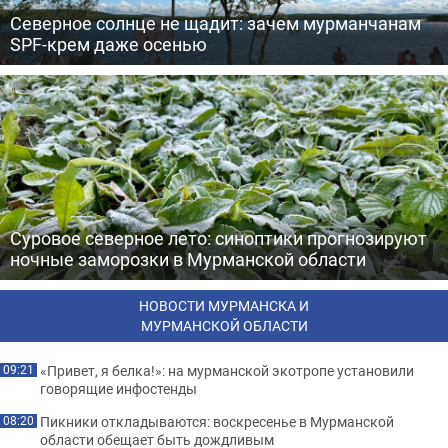
Северное солнце не щадит: зачем мурманчанам
SPF-крем даже осенью
Суровое северное лето: синоптики прогнозируют
ночные заморозки в Мурманской области
НОВОСТИ МУРМАНСКА И
МУРМАНСКОЙ ОБЛАСТИ
«Привет, я белка!»: на мурманской экотропе установили
09:21
говорящие инфостенды
Пикники откладываются: воскресенье в Мурманской
08:20
области обещает быть дождливым