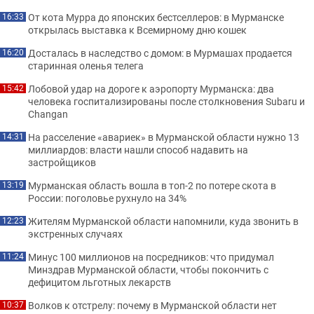
От кота Мурра до японских бестселлеров: в Мурманске
16:33
открылась выставка к Всемирному дню кошек
Досталась в наследство с домом: в Мурмашах продается
16:20
старинная оленья телега
Лобовой удар на дороге к аэропорту Мурманска: два
15:42
человека госпитализированы после столкновения Subaru и
Changan
На расселение «авариек» в Мурманской области нужно 13
14:31
миллиардов: власти нашли способ надавить на
застройщиков
Мурманская область вошла в топ-2 по потере скота в
13:19
России: поголовье рухнуло на 34%
Жителям Мурманской области напомнили, куда звонить в
12:23
экстренных случаях
Минус 100 миллионов на посредников: что придумал
11:24
Минздрав Мурманской области, чтобы покончить с
дефицитом льготных лекарств
Волков к отстрелу: почему в Мурманской области нет
10:37