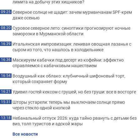
лимита на добычу этих хищников?
Северное солнце не щадит: зачем мурманчанам SPF-крем
09:25
даже осенью
Суровое северное лето: синоптики прогнозируют ночные
08:20
заморозки в Мурманской области
Итальянская импровизация: ленивая овощная лазанья с
16:39
сыром из того, что нашлось в холодильнике
Маскируем кабачки под десерт из кофейни: эффектно
16:36
справляемся с кабачковым нашествием
Воздушный как облако: клубничный шифоновый торт,
16:54
который сохраняет форму
Удивил гостей кексом с грушей, но без груши: все в восторге
16:21
Шторы устарели: теперь мы выключаем солнце прямо
15:31
через стекло одной кнопкой
Небанальный отпуск 2026: куда тайно рвануть с детьми без
13:18
виз, толп туристов и адской жары
Все новости