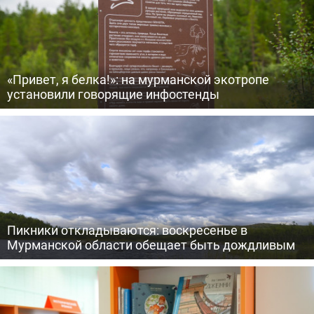
«Привет, я белка!»: на мурманской экотропе
установили говорящие инфостенды
Пикники откладываются: воскресенье в
Мурманской области обещает быть дождливым