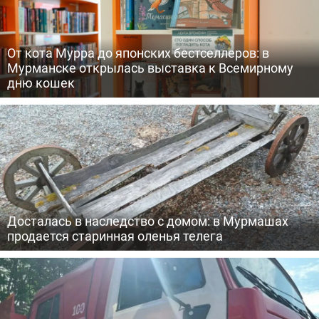
От кота Мурра до японских бестселлеров: в
Мурманске открылась выставка к Всемирному
дню кошек
Досталась в наследство с домом: в Мурмашах
продается старинная оленья телега