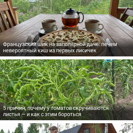
Французский шик на заполярной даче: печем
невероятный киш из первых лисичек
5 причин, почему у томатов скручиваются
листья — и как с этим бороться