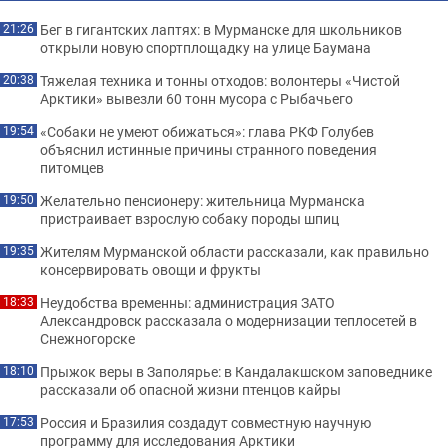
Бег в гигантских лаптях: в Мурманске для школьников
21:26
открыли новую спортплощадку на улице Баумана
Тяжелая техника и тонны отходов: волонтеры «Чистой
20:38
Арктики» вывезли 60 тонн мусора с Рыбачьего
«Собаки не умеют обижаться»: глава РКФ Голубев
19:54
объяснил истинные причины странного поведения
питомцев
Желательно пенсионеру: жительница Мурманска
19:50
пристраивает взрослую собаку породы шпиц
Жителям Мурманской области рассказали, как правильно
19:35
консервировать овощи и фрукты
Неудобства временны: администрация ЗАТО
18:33
Александровск рассказала о модернизации теплосетей в
Снежногорске
Прыжок веры в Заполярье: в Кандалакшском заповеднике
18:10
рассказали об опасной жизни птенцов кайры
Россия и Бразилия создадут совместную научную
17:53
программу для исследования Арктики