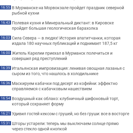
В Мурманске на Морвокзале пройдет праздник северной
16:55
рыбной кухни
Полевая кухня и Минеральный диктант: в Кировске
16:43
пройдет большая геологическая барахолка
Сила Севера — в людях! История апатитчанки, которая
16:03
издала 180 научных публикаций и поднимает 187,5 кг
Житель Карелии приехал в Мурманск полечиться и
16:00
совершил ряд преступлений
Итальянская импровизация: ленивая овощная лазанья с
16:39
сыром из того, что нашлось в холодильнике
Маскируем кабачки под десерт из кофейни: эффектно
16:36
справляемся с кабачковым нашествием
Воздушный как облако: клубничный шифоновый торт,
16:54
который сохраняет форму
Удивил гостей кексом с грушей, но без груши: все в восторге
16:21
Шторы устарели: теперь мы выключаем солнце прямо
15:31
через стекло одной кнопкой