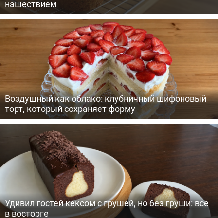
нашествием
Воздушный как облако: клубничный шифоновый
торт, который сохраняет форму
Удивил гостей кексом с грушей, но без груши: все
в восторге