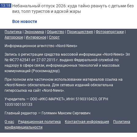
Небанальный отпуск 2026: куда тайно рвануть с детьми без
13:18
виз, толп туристов и адской жары
Все новости
Политика
|
Экономика
|
Общество
|
Происшествия
|
Фоторепортажи
|
Авторское
|
Интересное
|
Спорт
Информационное агентство «Nord-News»
Запись о регистрации средства массовой информации «Nord-News» Эл
№ ФС77-62541 от 27.07.2015 г. выдано Федеральной службой по
надзору в сфере связи, информационных технологий и массовых
коммуникаций (Роскомнадзор).
При полном или частичном использовании материалов ссылка на
«Nord-News» обязательна. Для сетевых изданий обязательна
гиперссылка на сайт «Nord-News».
Учредитель — ООО «ИКС-МАРКЕТ», ИНН 5190310423, ОГРН
1035100155133
Главный редактор — Голямин Максим Сергеевич
О нас
Редакционная политика
Контактная информация
Политика
конфиденциальности