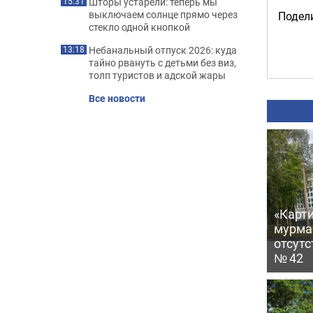
Шторы устарели: теперь мы
15:31
выключаем солнце прямо через
Подели
стекло одной кнопкой
Небанальный отпуск 2026: куда
13:18
тайно рвануть с детьми без виз,
толп туристов и адской жары
Все новости
«Карти
мурма
отсутс
№ 42