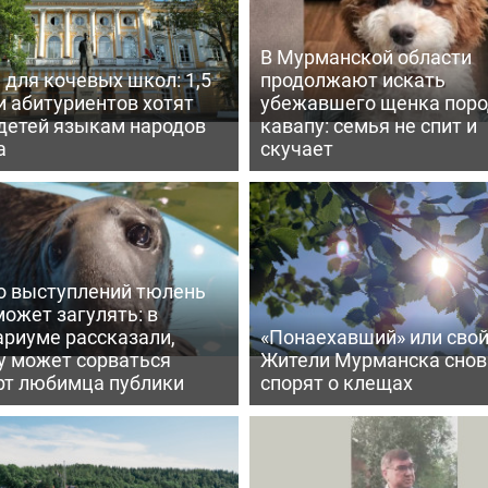
В Мурманской области
для кочевых школ: 1,5
продолжают искать
и абитуриентов хотят
убежавшего щенка пор
 детей языкам народов
кавапу: семья не спит и
а
скучает
о выступлений тюлень
ожет загулять: в
ариуме рассказали,
«Понаехавший» или сво
у может сорваться
Жители Мурманска снов
рт любимца публики
спорят о клещах