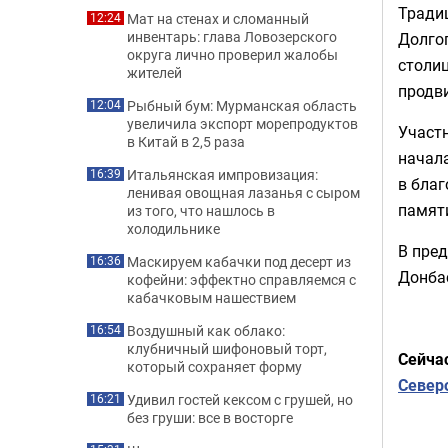
Традиц
Мат на стенах и сломанный
12:24
инвентарь: глава Ловозерского
Долго
округа лично проверил жалобы
столиц
жителей
продви
Рыбный бум: Мурманская область
12:04
увеличила экспорт морепродуктов
Участн
в Китай в 2,5 раза
начал
Итальянская импровизация:
16:39
в благ
ленивая овощная лазанья с сыром
памят
из того, что нашлось в
холодильнике
В пре
Маскируем кабачки под десерт из
16:36
Донбас
кофейни: эффектно справляемся с
кабачковым нашествием
Воздушный как облако:
16:54
клубничный шифоновый торт,
Сейча
который сохраняет форму
Север
Удивил гостей кексом с грушей, но
16:21
без груши: все в восторге