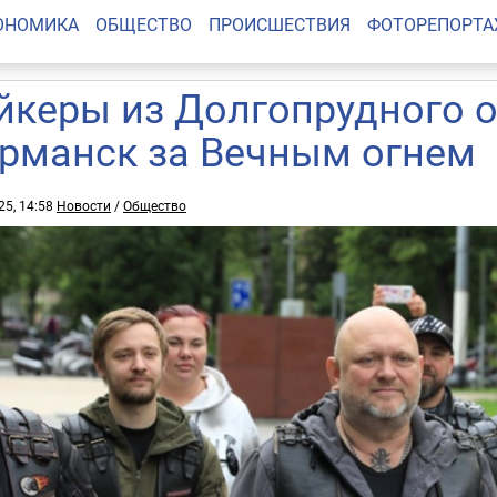
ОНОМИКА
ОБЩЕСТВО
ПРОИСШЕСТВИЯ
ФОТОРЕПОРТ
йкеры из Долгопрудного 
рманск за Вечным огнем
25, 14:58
Новости
/
Общество