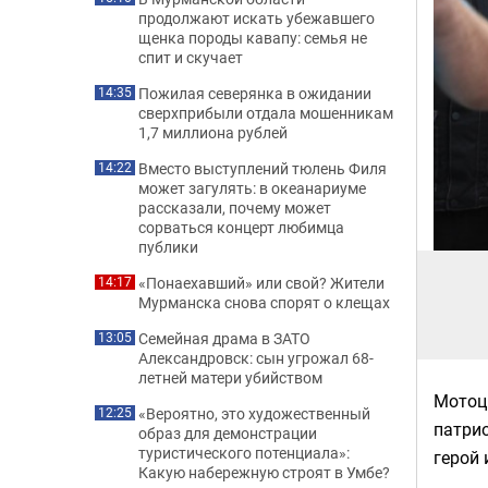
продолжают искать убежавшего
щенка породы кавапу: семья не
спит и скучает
Пожилая северянка в ожидании
14:35
сверхприбыли отдала мошенникам
1,7 миллиона рублей
Вместо выступлений тюлень Филя
14:22
может загулять: в океанариуме
рассказали, почему может
сорваться концерт любимца
публики
«Понаехавший» или свой? Жители
14:17
Мурманска снова спорят о клещах
Семейная драма в ЗАТО
13:05
Александровск: сын угрожал 68-
летней матери убийством
Мотоци
«Вероятно, это художественный
12:25
патрио
образ для демонстрации
туристического потенциала»:
герой 
Какую набережную строят в Умбе?