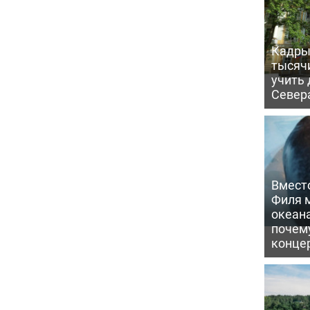
Кадры 
тысяч
учить
Север
Вмест
Филя м
океан
почем
конце