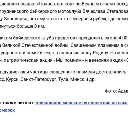
ионная поездка «Ночных волков» за Вечным огнем проход
прудненского байкерского мотоклуба Вячеслава Стегалова
у Заполярья, потому что это тот северный рубеж, где нем
нуться больше 8 км.
икам байкерского клуба предстоит преодолеть около 4 00
а Великой Отечественной войны. Священным пламенем в ск
одарность и памяти тех, кто защитил нашу Родину. На мес
и, патриотическая акция «Мы помним» и вечерняя акция «
дыдущие годы частицы священного пламени доставлялись и
с, Курск, Санкт-Петербург, Тула, Минск и др.
Фото: Адм
с также читают:
уникальное морское путешествие на само
оморск