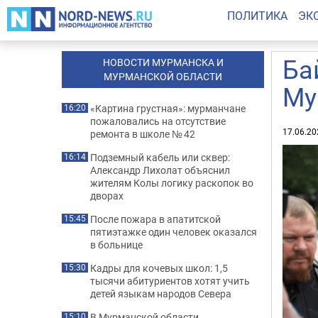
ПОЛИТИКА
ЭК
Ба
НОВОСТИ МУРМАНСКА И
МУРМАНСКОЙ ОБЛАСТИ
Му
«Картина грустная»: мурманчане
16:20
пожаловались на отсутствие
17.06.20
ремонта в школе № 42
Подземный кабель или сквер:
16:14
Александр Лихолат объяснил
жителям Колы логику раскопок во
дворах
После пожара в апатитской
15:45
пятиэтажке один человек оказался
в больнице
Кадры для кочевых школ: 1,5
15:30
тысячи абитуриентов хотят учить
детей языкам народов Севера
В Мурманской области
15:10