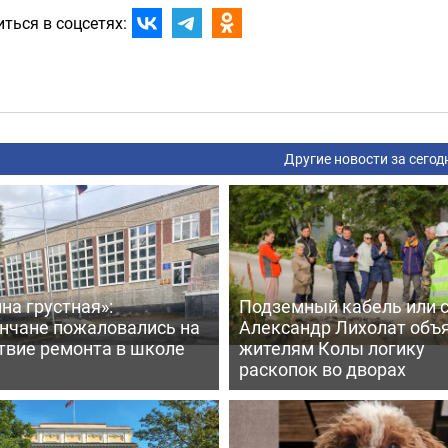
ться в соцсетях:
Другие новости за сегод
на грустная»:
Подземный кабель или с
нчане пожаловались на
Александр Лихолат объ
твие ремонта в школе
жителям Колы логику
раскопок во дворах