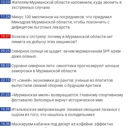
Жителям Мурманской области напомнили, куда звонить в
12:23
экстренных случаях
Минус 100 миллионов на посредников: что придумал
11:24
Минздрав Мурманской области, чтобы покончить с
дефицитом льготных лекарств
Волков к отстрелу: почему в Мурманской области нет
10:37
лимита на добычу этих хищников?
Северное солнце не щадит: зачем мурманчанам SPF-крем
09:25
даже осенью
Суровое северное лето: синоптики прогнозируют ночные
08:20
заморозки в Мурманской области
От «синей» экономики до рангов: ученые из Апатитов
23:15
выпустили свежий сборник о будущем Арктики
«Мурманская миля» возвращается: главному спортивному
21:25
фестивалю Заполярья вернут историческое имя
Итальянская импровизация: ленивая овощная лазанья с
16:39
сыром из того, что нашлось в холодильнике
Маскируем кабачки под десерт из кофейни: эффектно
16:36