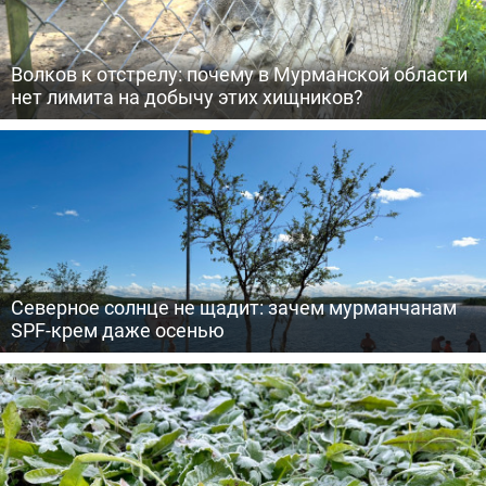
Волков к отстрелу: почему в Мурманской области
нет лимита на добычу этих хищников?
Северное солнце не щадит: зачем мурманчанам
SPF-крем даже осенью