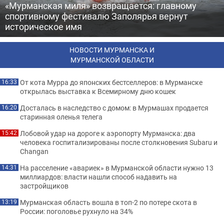
«Мурманская миля» возвращается: главному
спортивному фестивалю Заполярья вернут
историческое имя
НОВОСТИ МУРМАНСКА И
МУРМАНСКОЙ ОБЛАСТИ
От кота Мурра до японских бестселлеров: в Мурманске
16:33
открылась выставка к Всемирному дню кошек
Досталась в наследство с домом: в Мурмашах продается
16:20
старинная оленья телега
Лобовой удар на дороге к аэропорту Мурманска: два
15:42
человека госпитализированы после столкновения Subaru и
Changan
На расселение «авариек» в Мурманской области нужно 13
14:31
миллиардов: власти нашли способ надавить на
застройщиков
Мурманская область вошла в топ-2 по потере скота в
13:19
России: поголовье рухнуло на 34%