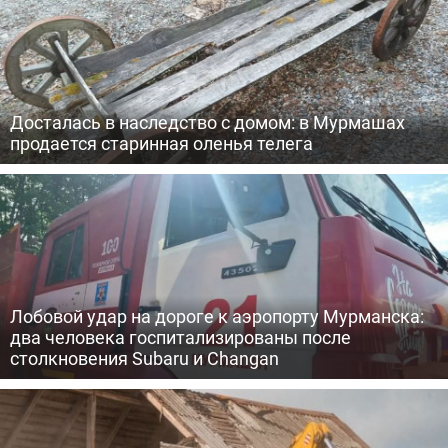
Досталась в наследство с домом: в Мурмашах
продается старинная оленья телега
Лобовой удар на дороге к аэропорту Мурманска:
два человека госпитализированы после
столкновения Subaru и Changan