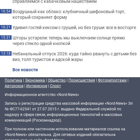
справляемся с кабачковым нашествием
Воздушный как облако: клубничный шифоновый торт,
16:54
который сохраняет форму
Удивил гостей кексом с грушей, но без груши: все в восторге
16:21
Шторы устарели: теперь мы выключаем солнце прямо
15:31
через стекло одной кнопкой
Небанальный отпуск 2026: куда тайно рвануть с детьми без
13:18
виз, толп туристов и адской жары
Все новости
Политика
|
Экономика
|
Общество
|
Происшествия
|
Фоторепортажи
|
Авторское
|
Интересное
|
Спорт
Информационное агентство «Nord-News»
Запись о регистрации средства массовой информации «Nord-News» Эл
№ ФС77-62541 от 27.07.2015 г. выдано Федеральной службой по
надзору в сфере связи, информационных технологий и массовых
коммуникаций (Роскомнадзор).
При полном или частичном использовании материалов ссылка на
«Nord-News» обязательна. Для сетевых изданий обязательна