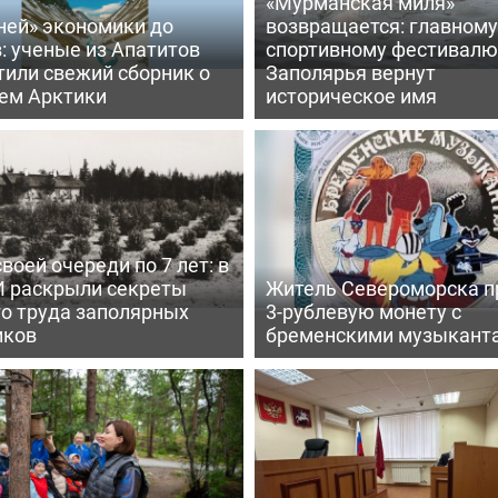
«Мурманская миля»
ней» экономики до
возвращается: главному
: ученые из Апатитов
спортивному фестивалю
тили свежий сборник о
Заполярья вернут
ем Арктики
историческое имя
воей очереди по 7 лет: в
 раскрыли секреты
Житель Североморска п
го труда заполярных
3-рублевую монету с
иков
бременскими музыкант