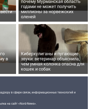
почему Мурманская область
годами не может получить
авести
миллионы за норвежских
оленей
го
Киберхулиганы и пугающие
му в
звуки: ветеринар объяснила,
чем умная колонка опасна для
кошек и собак
надзору в сфере связи, информационных технологий и
лка на сайт «Nord-News».