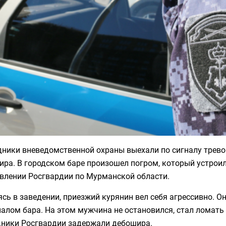
дники вневедомственной охраны выехали по сигналу трево
ра. В городском баре произошел погром, который устроил
авлении Росгвардии по Мурманской области.
сь в заведении, приезжий курянин вел себя агрессивно. О
алом бара. На этом мужчина не остановился, стал ломать
дники Росгвардии задержали дебошира.