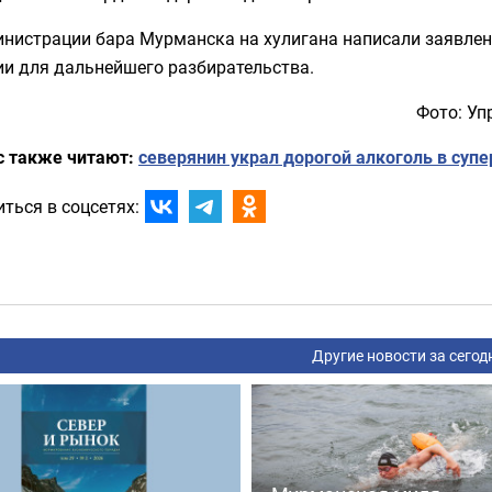
нистрации бара Мурманска на хулигана написали заявлени
ии для дальнейшего разбирательства.
Фото: Уп
с также читают:
северянин украл дорогой алкоголь в су
ться в соцсетях:
Другие новости за сегод