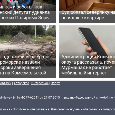
нка» и роботы: как
нский депутат удивила
Суд обязал северянку н
анов из Полярных Зорь
порядок в квартире
задержались на Урале:
Администрация Кольско
ероморске назвали
округа рассказала, поче
 сроки завершения
Мурмашах не работает
та на Комсомольской
мобильный интернет
портажи
|
Авторское
|
Интересное
|
Спорт
d-News» Эл № ФС77-62541 от 27.07.2015 г. выдано Федеральной службой по 
ка на «Nord-News» обязательна. Для сетевых изданий обязательна гиперссы