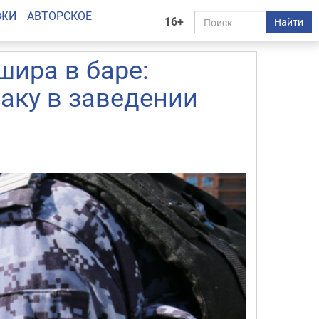
АЖИ
АВТОРСКОЕ
16+
Найти
ира в баре:
раку в заведении