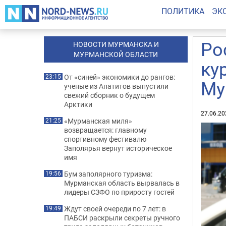
ПОЛИТИКА
ЭК
Ро
НОВОСТИ МУРМАНСКА И
МУРМАНСКОЙ ОБЛАСТИ
ку
От «синей» экономики до рангов:
23:15
Му
ученые из Апатитов выпустили
свежий сборник о будущем
Арктики
27.06.20
«Мурманская миля»
21:25
возвращается: главному
спортивному фестивалю
Заполярья вернут историческое
имя
Бум заполярного туризма:
19:56
Мурманская область вырвалась в
лидеры СЗФО по приросту гостей
Ждут своей очереди по 7 лет: в
19:49
ПАБСИ раскрыли секреты ручного