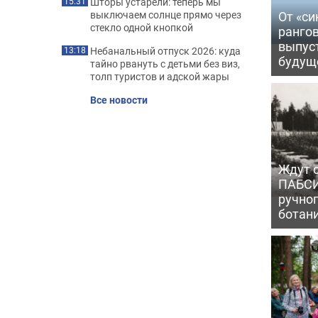
Шторы устарели: теперь мы
15:31
От «си
выключаем солнце прямо через
стекло одной кнопкой
рангов
выпус
Небанальный отпуск 2026: куда
13:18
будущ
тайно рвануть с детьми без виз,
толп туристов и адской жары
Все новости
Ждут с
ПАБСИ
ручно
ботан