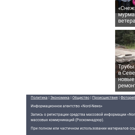
«Снежи
мурма
ветер
Трубы 
в Сев
новые
ремон
Политика
|
Экономика
|
Общество
|
Происшествия
|
Фоторе
Информационное агентство «Nord-News»
Запись о регистрации средства массовой информации «Nor
массовых коммуникаций (Роскомнадзор).
При полном или частичном использовании материалов ссыл