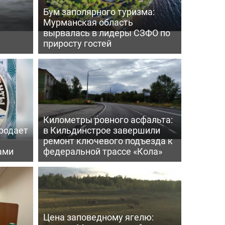
Бум заполярного туризма:
Мурманская область
вырвалась в лидеры СЗФО по
приросту гостей
Километры ровного асфальта:
родает
в Кильдинстрое завершили
ремонт ключевого подъезда к
ами
федеральной трассе «Кола»
Цена заповедному ягелю: