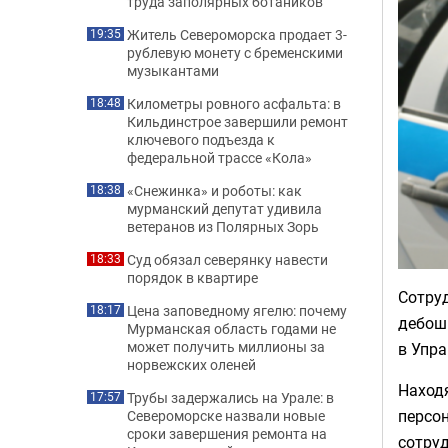
труда заполярных ботаников
Житель Североморска продает 3-
19:35
рублевую монету с бременскими
музыкантами
Километры ровного асфальта: в
18:48
Кильдинстрое завершили ремонт
ключевого подъезда к
федеральной трассе «Кола»
«Снежинка» и роботы: как
18:38
мурманский депутат удивила
ветеранов из Полярных Зорь
Суд обязал северянку навести
18:33
порядок в квартире
Сотру
Цена заповедному ягелю: почему
18:17
дебоши
Мурманская область годами не
может получить миллионы за
в Упр
норвежских оленей
Находя
Трубы задержались на Урале: в
17:57
персон
Североморске назвали новые
сроки завершения ремонта на
сотру