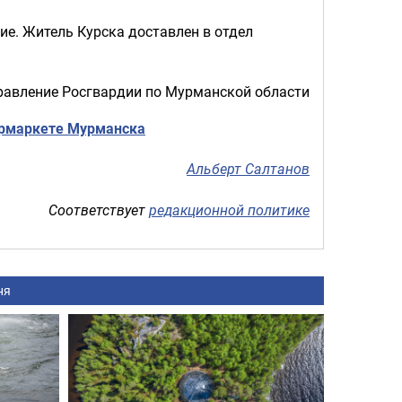
е. Житель Курска доставлен в отдел
равление Росгвардии по Мурманской области
пермаркете Мурманска
Альберт Салтанов
Соответствует
редакционной политике
ня