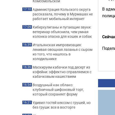
Комсомольской
В адми
Администрация Кольского округа
17:10
рассказала, почему в Мурмашах не
полиц
работает мобильный интернет
Киберхулиганы и пугающие звуки:
17:09
ветеринар объяснила, чем умная
Сейча
колонка опасна для кошек и собак
Итальянская импровизация:
16:39
Подели
ленивая овощная лазанья с сыром
из того, что нашлось в
холодильнике
Маскируем кабачки под десерт из
16:36
кофейни: эффектно справляемся с
кабачковым нашествием
Воздушный как облако:
16:54
клубничный шифоновый торт,
который сохраняет форму
Удивил гостей кексом с грушей, но
16:21
без груши: все в восторге