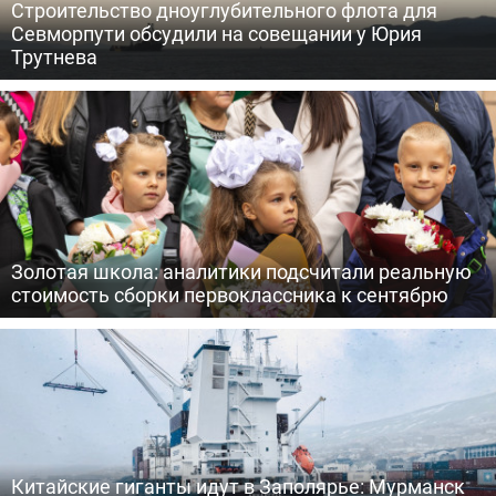
Строительство дноуглубительного флота для
Севморпути обсудили на совещании у Юрия
Трутнева
Золотая школа: аналитики подсчитали реальную
стоимость сборки первоклассника к сентябрю
Китайские гиганты идут в Заполярье: Мурманск