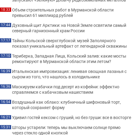
Объем строительных работ в Мурманской области
18:33
превысил 61 миллиард рублей
Духовный щит Арктики: на Новой Земле освятили самый
17:44
северный гарнизонный храм России
Тайны Кольской сверхглубокой: музей Заполярного
17:17
показал уникальный артефакт от легендарной скважины
Териберка, Западная Лица, Кольский залив: какие мосты
17:10
ремонтируют в Мурманской области этим летом?
Итальянская импровизация: ленивая овощная лазанья с
16:39
сыром из того, что нашлось в холодильнике
Маскируем кабачки под десерт из кофейни: эффектно
16:36
справляемся с кабачковым нашествием
Воздушный как облако: клубничный шифоновый торт,
16:54
который сохраняет форму
Удивил гостей кексом с грушей, но без груши: все в восторге
16:21
Шторы устарели: теперь мы выключаем солнце прямо
15:31
через стекло одной кнопкой