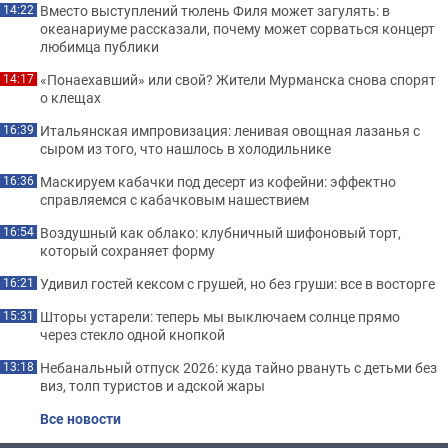
Вместо выступлений тюлень Филя может загулять: в
14:22
океанариуме рассказали, почему может сорваться концерт
любимца публики
«Понаехавший» или свой? Жители Мурманска снова спорят
14:17
о клещах
Итальянская импровизация: ленивая овощная лазанья с
16:39
сыром из того, что нашлось в холодильнике
Маскируем кабачки под десерт из кофейни: эффектно
16:36
справляемся с кабачковым нашествием
Воздушный как облако: клубничный шифоновый торт,
16:54
который сохраняет форму
Удивил гостей кексом с грушей, но без груши: все в восторге
16:21
Шторы устарели: теперь мы выключаем солнце прямо
15:31
через стекло одной кнопкой
Небанальный отпуск 2026: куда тайно рвануть с детьми без
13:18
виз, толп туристов и адской жары
Все новости