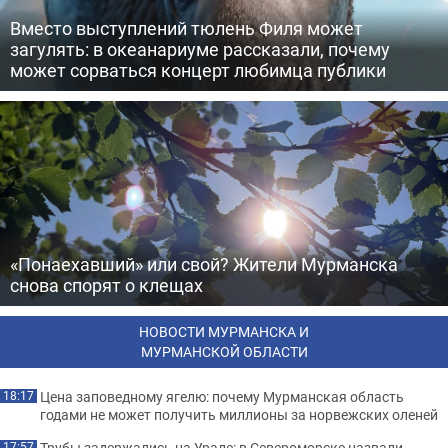
Вместо выступлений тюлень Филя может
загулять: в океанариуме рассказали, почему
может сорваться концерт любимца публики
«Понаехавший» или свой? Жители Мурманска
снова спорят о клещах
НОВОСТИ МУРМАНСКА И
МУРМАНСКОЙ ОБЛАСТИ
Цена заповедному ягелю: почему Мурманская область
18:17
годами не может получить миллионы за норвежских оленей
Трубы задержались на Урале: в Североморске назвали
17:57