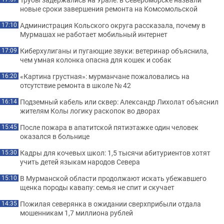
новые сроки завершения ремонта на Комсомольской
Администрация Кольского округа рассказала, почему в
17:10
Мурмашах не работает мобильный интернет
Киберхулиганы и пугающие звуки: ветеринар объяснила,
17:09
чем умная колонка опасна для кошек и собак
«Картина грустная»: мурманчане пожаловались на
16:20
отсутствие ремонта в школе № 42
Подземный кабель или сквер: Александр Лихолат объяснил
16:14
жителям Колы логику раскопок во дворах
После пожара в апатитской пятиэтажке один человек
15:45
оказался в больнице
Кадры для кочевых школ: 1,5 тысячи абитуриентов хотят
15:30
учить детей языкам народов Севера
В Мурманской области продолжают искать убежавшего
15:10
щенка породы кавапу: семья не спит и скучает
Пожилая северянка в ожидании сверхприбыли отдала
14:35
мошенникам 1,7 миллиона рублей