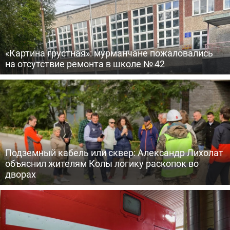
«Картина грустная»: мурманчане пожаловались
на отсутствие ремонта в школе № 42
Подземный кабель или сквер: Александр Лихолат
объяснил жителям Колы логику раскопок во
дворах