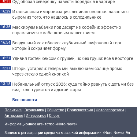
Суд обязал северянку навести порядок в квартире
18:33
Итальянская импровизация: ленивая овощная лазанья с
16:39
сыром из того, что нашлось в холодильнике
Маскируем кабачки под десерт из кофейни: эффектно
16:36
справляемся с кабачковым нашествием
Воздушный как облако: клубничный шифоновый торт,
16:54
который сохраняет форму
Удивил гостей кексом с грушей, но без груши: все в восторге
16:21
Шторы устарели: теперь мы выключаем солнце прямо
15:31
через стекло одной кнопкой
Небанальный отпуск 2026: куда тайно рвануть с детьми без
13:18
виз, толп туристов и адской жары
Все новости
Политика
|
Экономика
|
Общество
|
Происшествия
|
Фоторепортажи
|
Авторское
|
Интересное
|
Спорт
Информационное агентство «Nord-News»
Запись о регистрации средства массовой информации «Nord-News» Эл