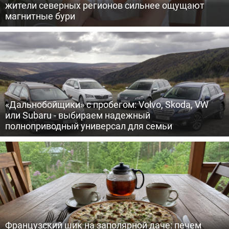
жители северных регионов сильнее ощущают
магнитные бури
«Дальнобойщики» с пробегом: Volvo, Skoda, VW
или Subaru - выбираем надежный
полноприводный универсал для семьи
Французский шик на заполярной даче: печем