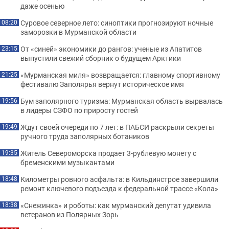
даже осенью
Суровое северное лето: синоптики прогнозируют ночные
08:20
заморозки в Мурманской области
От «синей» экономики до рангов: ученые из Апатитов
23:15
выпустили свежий сборник о будущем Арктики
«Мурманская миля» возвращается: главному спортивному
21:25
фестивалю Заполярья вернут историческое имя
Бум заполярного туризма: Мурманская область вырвалась
19:56
в лидеры СЗФО по приросту гостей
Ждут своей очереди по 7 лет: в ПАБСИ раскрыли секреты
19:49
ручного труда заполярных ботаников
Житель Североморска продает 3-рублевую монету с
19:35
бременскими музыкантами
Километры ровного асфальта: в Кильдинстрое завершили
18:48
ремонт ключевого подъезда к федеральной трассе «Кола»
«Снежинка» и роботы: как мурманский депутат удивила
18:38
ветеранов из Полярных Зорь