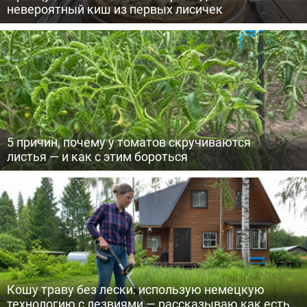
невероятный киш из первых лисичек
5 причин, почему у томатов скручиваются
листья — и как с этим бороться
Кошу траву без лески: использую немецкую
технологию с лезвиями — рассказываю как есть