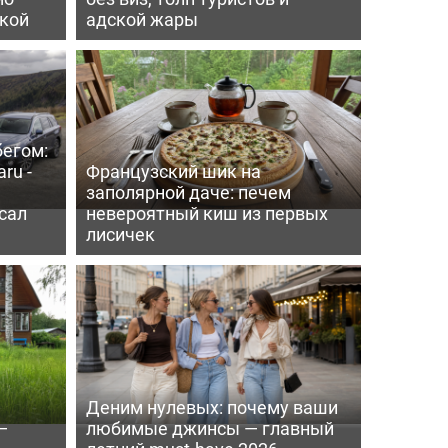
пкой
адской жары
бегом:
ru -
Французский шик на
заполярной даче: печем
сал
невероятный киш из первых
лисичек
Деним нулевых: почему ваши
—
любимые джинсы — главный