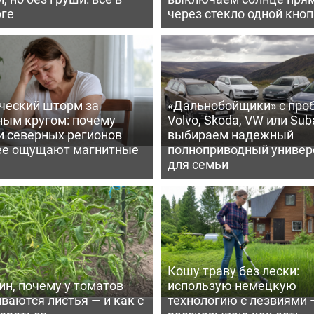
рге
через стекло одной кно
ческий шторм за
«Дальнобойщики» с про
ным кругом: почему
Volvo, Skoda, VW или Suba
и северных регионов
выбираем надежный
ее ощущают магнитные
полноприводный универ
для семьи
Кошу траву без лески:
ин, почему у томатов
использую немецкую
ваются листья — и как с
технологию с лезвиями 