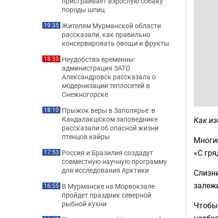
пристраивает взрослую собаку
породы шпиц
Жителям Мурманской области
19:35
рассказали, как правильно
консервировать овощи и фрукты
Неудобства временны:
18:33
администрация ЗАТО
Александровск рассказала о
модернизации теплосетей в
Снежногорске
Прыжок веры в Заполярье: в
18:10
Кандалакшском заповеднике
Как из
рассказали об опасной жизни
птенцов кайры
Многие
«С гря
Россия и Бразилия создадут
17:53
совместную научную программу
для исследования Арктики
Слизни
залежи
В Мурманске на Морвокзале
16:55
пройдет праздник северной
рыбной кухни
Чтобы 
необх