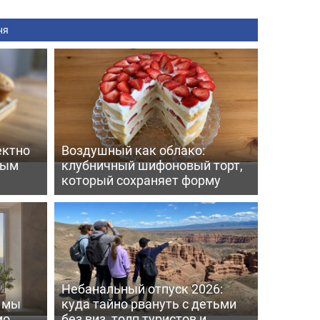
ня
ектно
Воздушный как облако:
вым
клубничный шифоновый торт,
который сохраняет форму
Небанальный отпуск 2026:
ь мы
куда тайно рвануть с детьми
мо
без виз, толп туристов и