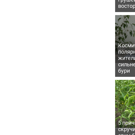
восто
Косми
поляр
жител
сильн
бури
5 прич
скручи