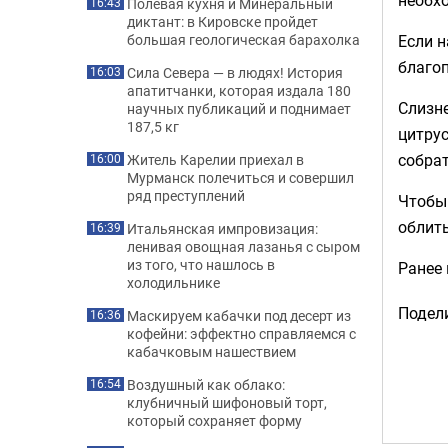
Полевая кухня и Минеральный
16:43
диктант: в Кировске пройдет
Если н
большая геологическая барахолка
благоп
Сила Севера — в людях! История
16:03
апатитчанки, которая издала 180
Слизн
научных публикаций и поднимает
187,5 кг
цитрус
собрат
Житель Карелии приехал в
16:00
Мурманск полечиться и совершил
ряд преступлений
Чтобы 
облит
Итальянская импровизация:
16:39
ленивая овощная лазанья с сыром
из того, что нашлось в
Ранее
холодильнике
Подели
Маскируем кабачки под десерт из
16:36
кофейни: эффектно справляемся с
кабачковым нашествием
Воздушный как облако:
16:54
клубничный шифоновый торт,
который сохраняет форму