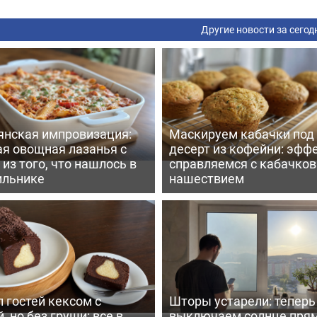
Другие новости за сегод
янская импровизация:
Маскируем кабачки под
ая овощная лазанья с
десерт из кофейни: эфф
из того, что нашлось в
справляемся с кабачко
ильнике
нашествием
 гостей кексом с
Шторы устарели: тепер
, но без груши: все в
выключаем солнце пря