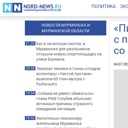
ПОЛИТИКА
ЭК
«П
НОВОСТИ МУРМАНСКА И
МУРМАНСКОЙ ОБЛАСТИ
с 
Бег в гигантских лаптях: в
21:26
со
Мурманске для школьников
открыли новую спортплощадку на
улице Баумана
04.07.20
Тяжелая техника и тонны отходов:
20:38
волонтеры «Чистой Арктики»
вывезли 60 тонн мусора с
Рыбачьего
«Собаки не умеют обижаться»:
19:54
глава РКФ Голубев объяснил
истинные причины странного
поведения питомцев
Желательно пенсионеру:
19:50
жительница Мурманска