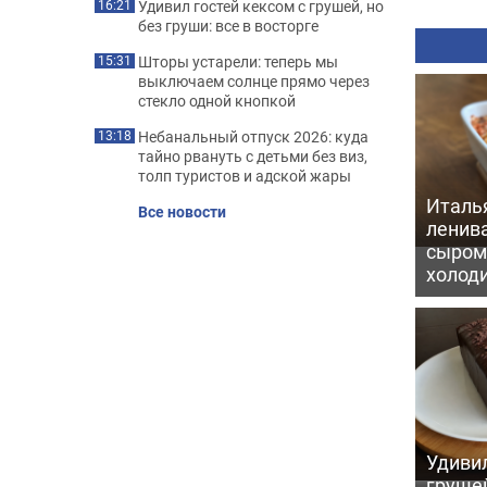
Удивил гостей кексом с грушей, но
16:21
без груши: все в восторге
Шторы устарели: теперь мы
15:31
выключаем солнце прямо через
стекло одной кнопкой
Небанальный отпуск 2026: куда
13:18
тайно рвануть с детьми без виз,
толп туристов и адской жары
Италь
Все новости
ленив
сыром 
холод
Удивил
грушей