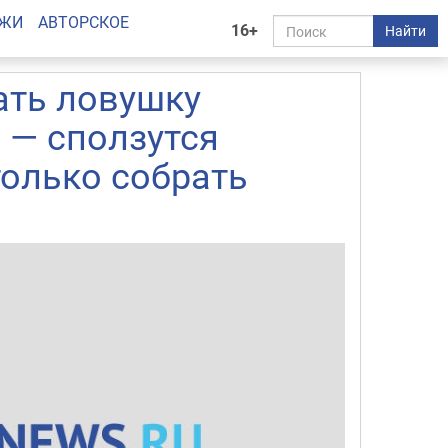
АЖИ
АВТОРСКОЕ
16+
Найти
ать ловушку
 — сползутся
только собрать