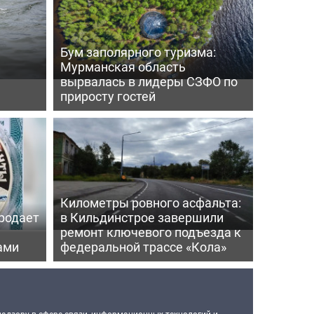
Бум заполярного туризма:
Мурманская область
вырвалась в лидеры СЗФО по
приросту гостей
Километры ровного асфальта:
родает
в Кильдинстрое завершили
ремонт ключевого подъезда к
ами
федеральной трассе «Кола»
надзору в сфере связи, информационных технологий и