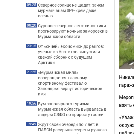
Северное солнце не щадит: зачем
09:25
мурманчанам SPF-крем даже
осенью
Суровое северное лето: синоптики
08:20
прогнозируют ночные заморозки в
Мурманской области
От «синей» экономики до рангов:
23:15
ученые из Апатитов выпустили
свежий сборник о будущем
Арктики
«Мурманская миля»
21:25
Никель
возвращается: главному
спортивному фестивалю
гаражн
Заполярья вернут историческое
имя
Меропр
Бум заполярного туризма:
19:56
взять 
Мурманская область вырвалась в
лидеры СЗФО по приросту гостей
«Уваж
Ждут своей очереди по 7 лет: в
окружа
19:49
ПАБСИ раскрыли секреты ручного
паблик