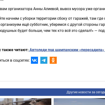
вам организатора Анны Алиевой, вывоз мусора уже орган
те начнем с уборки территории сбоку от гаражей, там где 
организуем ещё субботник, уберемся с другой стороны гар
одушных будет больше, чем тех кто всё это сделал!» — п
с также читают:
Автоледи под шампанским «пересадила» к
ться в соцсетях:
Другие новости за сегод