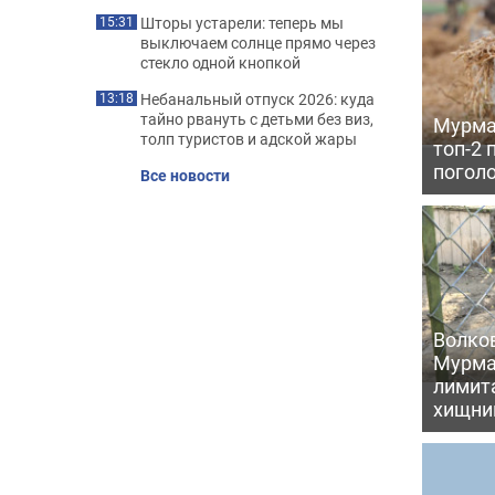
Шторы устарели: теперь мы
15:31
выключаем солнце прямо через
стекло одной кнопкой
Небанальный отпуск 2026: куда
13:18
тайно рвануть с детьми без виз,
Мурма
толп туристов и адской жары
топ-2 
поголо
Все новости
Волков
Мурма
лимита
хищни