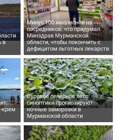
Минус 100 миллионов на
посредников: что придумал
бласти
Минздрав Мурманской
 в
области, чтобы покончить с
дефицитом льготных лекарств
Суровое северное лето:
ит:
синоптики прогнозируют
-крем
ночные заморозки в
Мурманской области