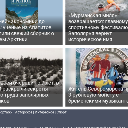
«Мурманская миля»
ней» экономики до
возвращается: главному
: ученые из Апатитов
спортивному фестивалю
тили свежий сборник о
Заполярья вернут
ем Арктики
историческое имя
воей очереди по 7 лет: в
 раскрыли секреты
Житель Североморска п
го труда заполярных
3-рублевую монету с
иков
бременскими музыкант
портажи
|
Авторское
|
Интересное
|
Спорт
d-News» Эл № ФС77-62541 от 27.07.2015 г. выдано Федеральной службой по 