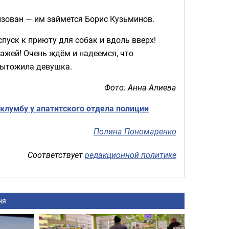
изован — им займется Борис Кузьминов.
спуск к приюту для собак и вдоль вверх!
ажей! Очень ждём и надеемся, что
одытожила девушка.
Фото: Анна Алиева
лумбу у апатитского отдела полиции
Полина Пономаренко
Соответствует
редакционной политике
ня