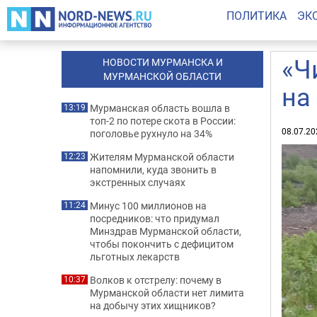
ПОЛИТИКА
ЭК
«Ч
НОВОСТИ МУРМАНСКА И
МУРМАНСКОЙ ОБЛАСТИ
на
Мурманская область вошла в
13:19
топ-2 по потере скота в России:
08.07.20
поголовье рухнуло на 34%
Жителям Мурманской области
12:23
напомнили, куда звонить в
экстренных случаях
Минус 100 миллионов на
11:24
посредников: что придумал
Минздрав Мурманской области,
чтобы покончить с дефицитом
льготных лекарств
Волков к отстрелу: почему в
10:37
Мурманской области нет лимита
на добычу этих хищников?