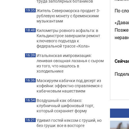
труда заполярных ботаников
По сло
Житель Североморска продает 3-
19:35
рублевую монету с бременскими
музыкантами
«Давай
Позже 
Километры ровного асфальта: в
18:48
Кильдинстрое завершили ремонт
неравн
ключевого подъезда к
федеральной трассе «Кола»
Итальянская импровизация:
16:39
Сейча
ленивая овощная лазанья с сыром
из того, что нашлось в
холодильнике
Подели
Маскируем кабачки под десерт из
16:36
кофейни: эффектно справляемся с
кабачковым нашествием
Воздушный как облако:
16:54
клубничный шифоновый торт,
который сохраняет форму
Удивил гостей кексом с грушей, но
16:21
без груши: все в восторге