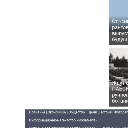
От «си
рангов
выпус
будущ
Ждут с
ПАБСИ
ручно
ботан
Политика
|
Экономика
|
Общество
|
Происшествия
|
Фоторе
Информационное агентство «Nord-News»
Запись о регистрации средства массовой информации «Nor