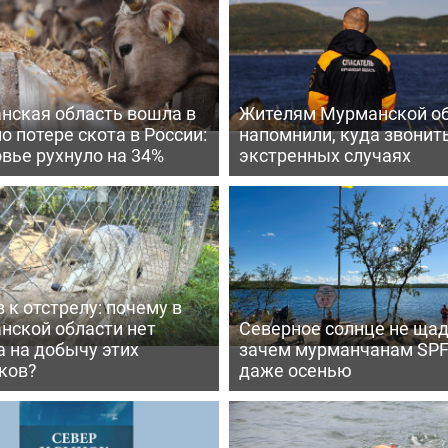
нская область вошла в
Жителям Мурманской о
по потере скота в России:
напомнили, куда звонить
вье рухнуло на 34%
экстренных случаях
 к отстрелу: почему в
нской области нет
Северное солнце не щад
 на добычу этих
зачем мурманчанам SPF
ков?
даже осенью