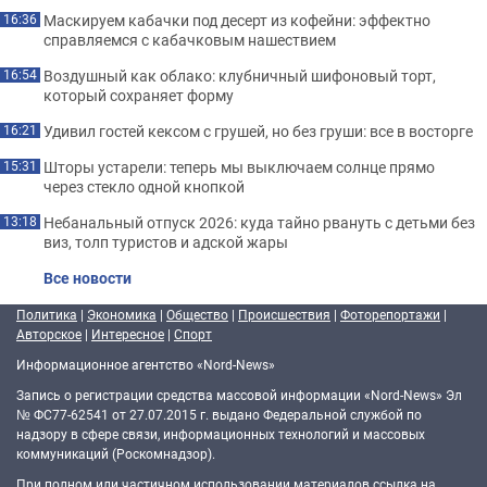
Маскируем кабачки под десерт из кофейни: эффектно
16:36
справляемся с кабачковым нашествием
Воздушный как облако: клубничный шифоновый торт,
16:54
который сохраняет форму
Удивил гостей кексом с грушей, но без груши: все в восторге
16:21
Шторы устарели: теперь мы выключаем солнце прямо
15:31
через стекло одной кнопкой
Небанальный отпуск 2026: куда тайно рвануть с детьми без
13:18
виз, толп туристов и адской жары
Все новости
Политика
|
Экономика
|
Общество
|
Происшествия
|
Фоторепортажи
|
Авторское
|
Интересное
|
Спорт
Информационное агентство «Nord-News»
Запись о регистрации средства массовой информации «Nord-News» Эл
№ ФС77-62541 от 27.07.2015 г. выдано Федеральной службой по
надзору в сфере связи, информационных технологий и массовых
коммуникаций (Роскомнадзор).
При полном или частичном использовании материалов ссылка на