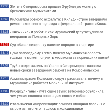
Житель Североморска продает 3-рублевую монету с
19:35
бременскими музыкантами
Километры ровного асфальта: в Кильдинстрое завершили
18:48
ремонт ключевого подъезда к федеральной трассе «Кола»
«Снежинка» и роботы: как мурманский депутат удивила
18:38
ветеранов из Полярных Зорь
Суд обязал северянку навести порядок в квартире
18:33
Цена заповедному ягелю: почему Мурманская область
18:17
годами не может получить миллионы за норвежских оленей
Трубы задержались на Урале: в Североморске назвали
17:57
новые сроки завершения ремонта на Комсомольской
Администрация Кольского округа рассказала, почему в
17:10
Мурмашах не работает мобильный интернет
Киберхулиганы и пугающие звуки: ветеринар объяснила,
17:09
чем умная колонка опасна для кошек и собак
Итальянская импровизация: ленивая овощная лазанья с
16:39
сыром из того, что нашлось в холодильнике