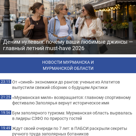
Деним нулевых: почему ваши любимые джинсы —
главный летний must-have 2026
НОВОСТИ МУРМАНСКА И
МУРМАНСКОЙ ОБЛАСТИ
От «синей» экономики до рангов: ученые из Апатитов
23:15
выпустили свежий сборник о будущем Арктики
«Мурманская миля» возвращается: главному спортивному
21:25
фестивалю Заполярья вернут историческое имя
Бум заполярного туризма: Мурманская область вырвалась
19:56
в лидеры СЗФО по приросту гостей
Ждут своей очереди по 7 лет: в ПАБСИ раскрыли секреты
19:49
ручного труда заполярных ботаников