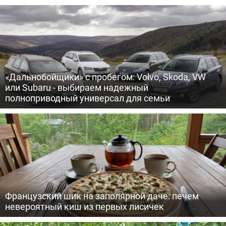
«Дальнобойщики» с пробегом: Volvo, Skoda, VW
или Subaru - выбираем надежный
полноприводный универсал для семьи
Французский шик на заполярной даче: печем
невероятный киш из первых лисичек