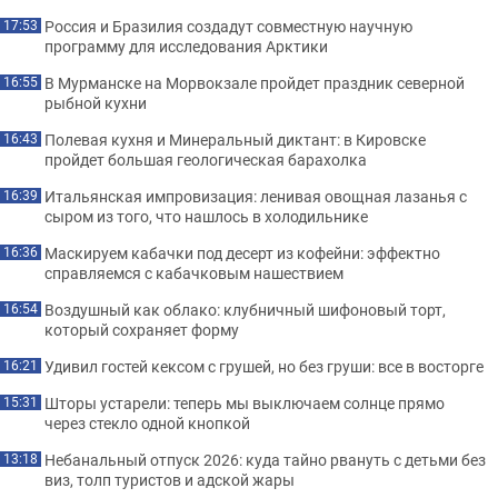
Россия и Бразилия создадут совместную научную
17:53
программу для исследования Арктики
В Мурманске на Морвокзале пройдет праздник северной
16:55
рыбной кухни
Полевая кухня и Минеральный диктант: в Кировске
16:43
пройдет большая геологическая барахолка
Итальянская импровизация: ленивая овощная лазанья с
16:39
сыром из того, что нашлось в холодильнике
Маскируем кабачки под десерт из кофейни: эффектно
16:36
справляемся с кабачковым нашествием
Воздушный как облако: клубничный шифоновый торт,
16:54
который сохраняет форму
Удивил гостей кексом с грушей, но без груши: все в восторге
16:21
Шторы устарели: теперь мы выключаем солнце прямо
15:31
через стекло одной кнопкой
Небанальный отпуск 2026: куда тайно рвануть с детьми без
13:18
виз, толп туристов и адской жары