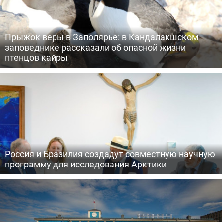
Прыжок веры в Заполярье: в Кандалакшском
заповеднике рассказали об опасной жизни
птенцов кайры
Россия и Бразилия создадут совместную научную
программу для исследования Арктики