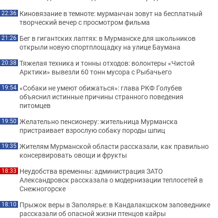
Киновязание в темноте: мурманчан зовут на бесплатный
22:36
творческий вечер с просмотром фильма
Бег в гигантских лаптях: в Мурманске для школьников
21:26
открыли новую спортплощадку на улице Баумана
Тяжелая техника и тонны отходов: волонтеры «Чистой
20:38
Арктики» вывезли 60 тонн мусора с Рыбачьего
«Собаки не умеют обижаться»: глава РКФ Голубев
19:54
объяснил истинные причины странного поведения
питомцев
Желательно пенсионеру: жительница Мурманска
19:50
пристраивает взрослую собаку породы шпиц
Жителям Мурманской области рассказали, как правильно
19:35
консервировать овощи и фрукты
Неудобства временны: администрация ЗАТО
18:33
Александровск рассказала о модернизации теплосетей в
Снежногорске
Прыжок веры в Заполярье: в Кандалакшском заповеднике
18:10
рассказали об опасной жизни птенцов кайры