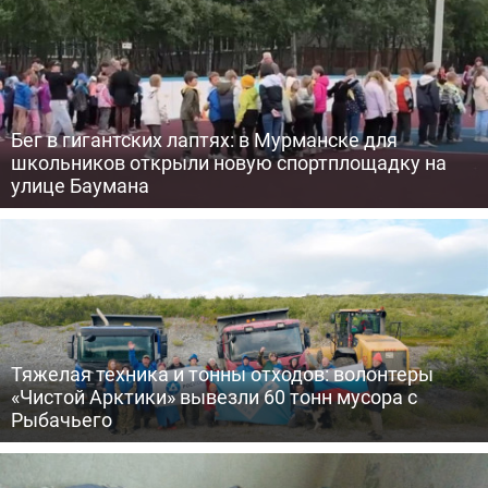
Бег в гигантских лаптях: в Мурманске для
школьников открыли новую спортплощадку на
улице Баумана
Тяжелая техника и тонны отходов: волонтеры
«Чистой Арктики» вывезли 60 тонн мусора с
Рыбачьего