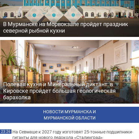
В Мурманске на Морвокзале пройдет праздник
северной рыбной кухни
Полевая кухня и Минеральный диктант: в
Кировске пройдет большая геологическая
барахолка
НОВОСТИ МУРМАНСКА И
МУРМАНСКОЙ ОБЛАСТИ
На Севмаше к 2027 году изготовят 25-тонные подшипники-
23:26
гиганты для нового ледокола «Сталинград»