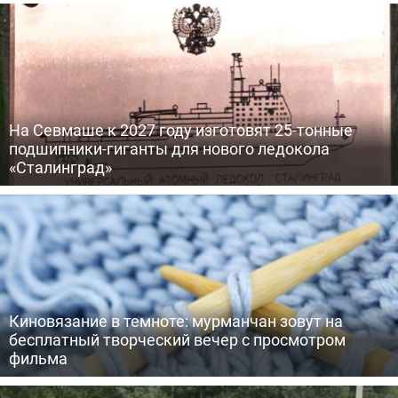
На Севмаше к 2027 году изготовят 25-тонные
подшипники-гиганты для нового ледокола
«Сталинград»
Киновязание в темноте: мурманчан зовут на
бесплатный творческий вечер с просмотром
фильма