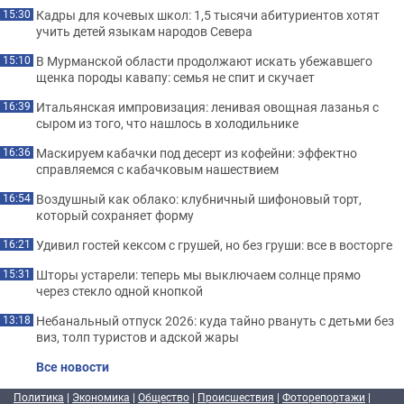
Кадры для кочевых школ: 1,5 тысячи абитуриентов хотят
15:30
учить детей языкам народов Севера
В Мурманской области продолжают искать убежавшего
15:10
щенка породы кавапу: семья не спит и скучает
Итальянская импровизация: ленивая овощная лазанья с
16:39
сыром из того, что нашлось в холодильнике
Маскируем кабачки под десерт из кофейни: эффектно
16:36
справляемся с кабачковым нашествием
Воздушный как облако: клубничный шифоновый торт,
16:54
который сохраняет форму
Удивил гостей кексом с грушей, но без груши: все в восторге
16:21
Шторы устарели: теперь мы выключаем солнце прямо
15:31
через стекло одной кнопкой
Небанальный отпуск 2026: куда тайно рвануть с детьми без
13:18
виз, толп туристов и адской жары
Все новости
Политика
|
Экономика
|
Общество
|
Происшествия
|
Фоторепортажи
|