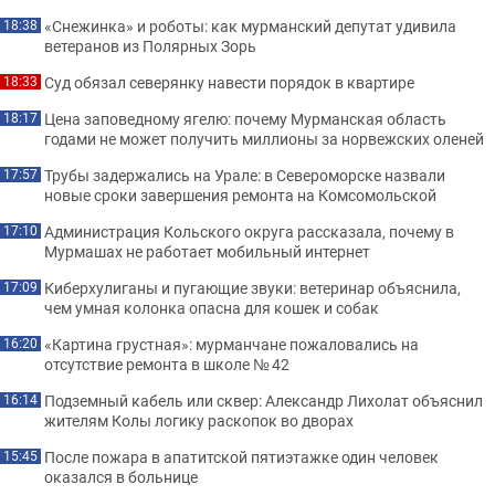
«Снежинка» и роботы: как мурманский депутат удивила
18:38
ветеранов из Полярных Зорь
Суд обязал северянку навести порядок в квартире
18:33
Цена заповедному ягелю: почему Мурманская область
18:17
годами не может получить миллионы за норвежских оленей
Трубы задержались на Урале: в Североморске назвали
17:57
новые сроки завершения ремонта на Комсомольской
Администрация Кольского округа рассказала, почему в
17:10
Мурмашах не работает мобильный интернет
Киберхулиганы и пугающие звуки: ветеринар объяснила,
17:09
чем умная колонка опасна для кошек и собак
«Картина грустная»: мурманчане пожаловались на
16:20
отсутствие ремонта в школе № 42
Подземный кабель или сквер: Александр Лихолат объяснил
16:14
жителям Колы логику раскопок во дворах
После пожара в апатитской пятиэтажке один человек
15:45
оказался в больнице