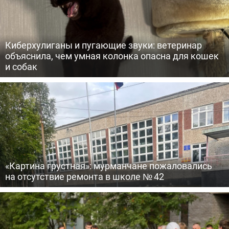
Киберхулиганы и пугающие звуки: ветеринар
объяснила, чем умная колонка опасна для кошек
и собак
«Картина грустная»: мурманчане пожаловались
на отсутствие ремонта в школе № 42