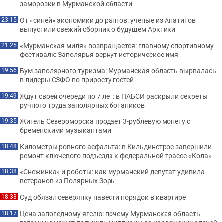
заморозки в Мурманской области
От «синей» экономики до рангов: ученые из Апатитов
23:15
выпустили свежий сборник о будущем Арктики
«Мурманская миля» возвращается: главному спортивному
21:25
фестивалю Заполярья вернут историческое имя
Бум заполярного туризма: Мурманская область вырвалась
19:56
в лидеры СЗФО по приросту гостей
Ждут своей очереди по 7 лет: в ПАБСИ раскрыли секреты
19:49
ручного труда заполярных ботаников
Житель Североморска продает 3-рублевую монету с
19:35
бременскими музыкантами
Километры ровного асфальта: в Кильдинстрое завершили
18:48
ремонт ключевого подъезда к федеральной трассе «Кола»
«Снежинка» и роботы: как мурманский депутат удивила
18:38
ветеранов из Полярных Зорь
Суд обязал северянку навести порядок в квартире
18:33
Цена заповедному ягелю: почему Мурманская область
18:17