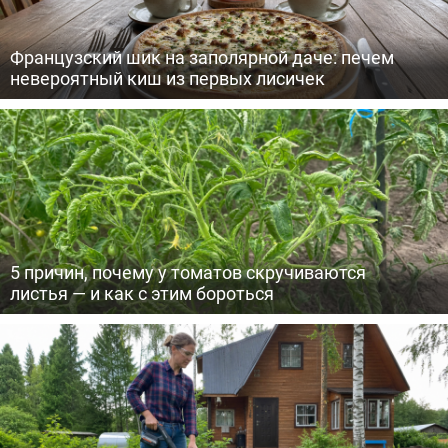
Французский шик на заполярной даче: печем
невероятный киш из первых лисичек
5 причин, почему у томатов скручиваются
листья — и как с этим бороться