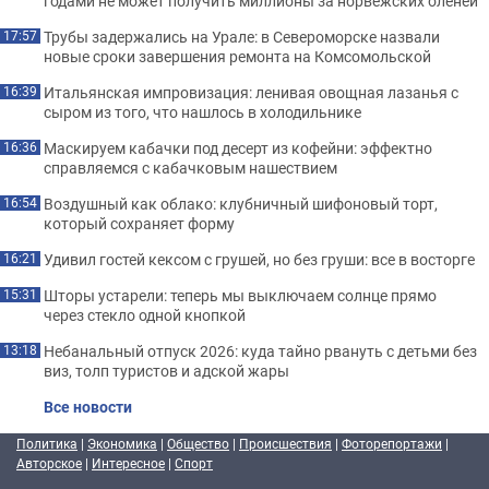
годами не может получить миллионы за норвежских оленей
Трубы задержались на Урале: в Североморске назвали
17:57
новые сроки завершения ремонта на Комсомольской
Итальянская импровизация: ленивая овощная лазанья с
16:39
сыром из того, что нашлось в холодильнике
Маскируем кабачки под десерт из кофейни: эффектно
16:36
справляемся с кабачковым нашествием
Воздушный как облако: клубничный шифоновый торт,
16:54
который сохраняет форму
Удивил гостей кексом с грушей, но без груши: все в восторге
16:21
Шторы устарели: теперь мы выключаем солнце прямо
15:31
через стекло одной кнопкой
Небанальный отпуск 2026: куда тайно рвануть с детьми без
13:18
виз, толп туристов и адской жары
Все новости
Политика
|
Экономика
|
Общество
|
Происшествия
|
Фоторепортажи
|
Авторское
|
Интересное
|
Спорт