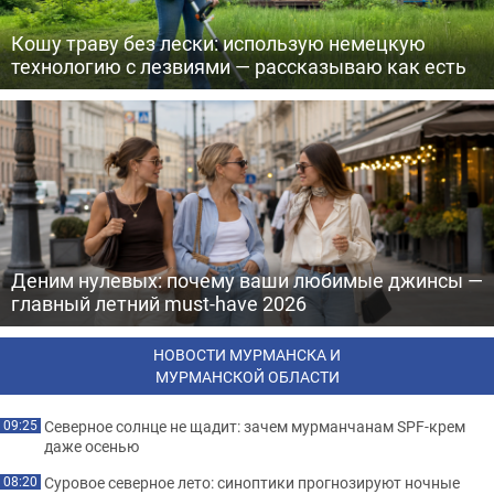
Кошу траву без лески: использую немецкую
технологию с лезвиями — рассказываю как есть
Деним нулевых: почему ваши любимые джинсы —
главный летний must-have 2026
НОВОСТИ МУРМАНСКА И
МУРМАНСКОЙ ОБЛАСТИ
Северное солнце не щадит: зачем мурманчанам SPF-крем
09:25
даже осенью
Суровое северное лето: синоптики прогнозируют ночные
08:20