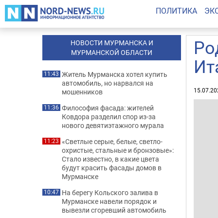
ПОЛИТИКА
ЭК
Ро
НОВОСТИ МУРМАНСКА И
МУРМАНСКОЙ ОБЛАСТИ
Ит
Житель Мурманска хотел купить
11:43
автомобиль, но нарвался на
15.07.20
мошенников
Философия фасада: жителей
11:36
Ковдора разделил спор из-за
нового девятиэтажного мурала
«Светлые серые, белые, светло-
11:23
охристые, стальные и бронзовые»:
Стало известно, в какие цвета
будут красить фасады домов в
Мурманске
На берегу Кольского залива в
10:47
Мурманске навели порядок и
вывезли сгоревший автомобиль