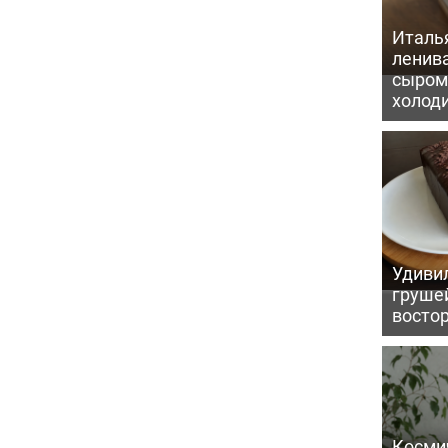
Италь
ленив
сыром 
холод
Удивил
грушей
восто
Косми