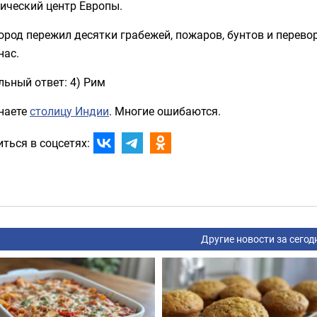
ический центр Европы.
ород пережил десятки грабежей, пожаров, бунтов и перевор
нас.
ьный ответ: 4) Рим
знаете
столицу Индии
. Многие ошибаются.
ться в соцсетях:
Другие новости за сегод