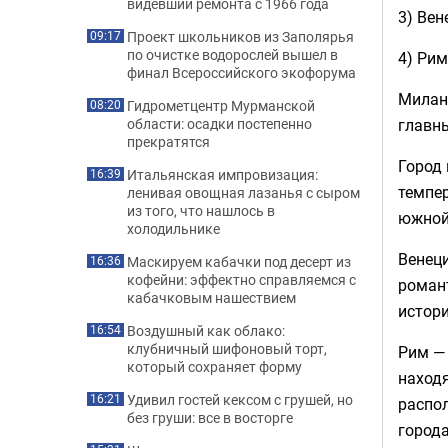
видевший ремонта с 1966 года
3) Вен
Проект школьников из Заполярья
09:17
по очистке водорослей вышел в
4) Рим
финал Всероссийского экофорума
Милан 
Гидрометцентр Мурманской
08:20
главн
области: осадки постепенно
прекратятся
Город 
Итальянская импровизация:
16:39
темпе
ленивая овощная лазанья с сыром
из того, что нашлось в
южной 
холодильнике
Венец
Маскируем кабачки под десерт из
16:36
кофейни: эффектно справляемся с
романт
кабачковым нашествием
истори
Воздушный как облако:
16:54
клубничный шифоновый торт,
Рим — 
который сохраняет форму
находя
Удивил гостей кексом с грушей, но
16:21
распол
без груши: все в восторге
города