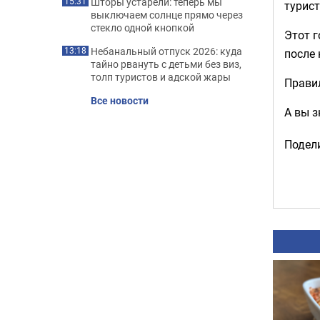
Шторы устарели: теперь мы
15:31
турист
выключаем солнце прямо через
стекло одной кнопкой
Этот г
Небанальный отпуск 2026: куда
13:18
после 
тайно рвануть с детьми без виз,
толп туристов и адской жары
Правил
Все новости
А вы 
Подели