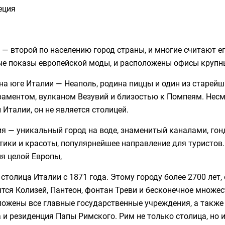
еция
— второй по населению город страны, и многие считают ег
ые показы европейской моды, и расположены офисы крупн
на юге Италии — Неаполь, родина пиццы и один из старейш
раментом, вулканом Везувий и близостью к Помпеям. Несм
Италии, он не является столицей.
ия — уникальный город на воде, знаменитый каналами, го
ики и красоты, популярнейшее направление для туристов.
я целой Европы,
столица Италии с 1871 года. Этому городу более 2700 лет
тся Колизей, Пантеон, фонтан Треви и бесконечное множе
ожены все главные государственные учреждения, а также
 и резиденция Папы Римского. Рим не только столица, но