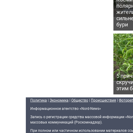
поляр
жител
сильн
бури
5 прич
скручи
этим 
Политика
|
Экономика
|
Общество
|
Происшествия
|
Фоторе
Информационное агентство «Nord-News»
Запись о регистрации средства массовой информации «Nor
массовых коммуникаций (Роскомнадзор).
При полном или частичном использовании материалов ссыл