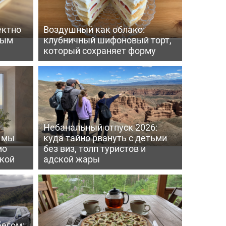
ектно
Воздушный как облако:
вым
клубничный шифоновый торт,
который сохраняет форму
Небанальный отпуск 2026:
ь мы
куда тайно рвануть с детьми
мо
без виз, толп туристов и
пкой
адской жары
бегом: