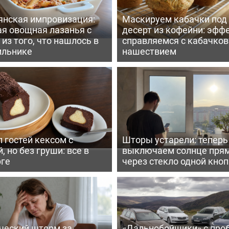
янская импровизация:
Маскируем кабачки под
ая овощная лазанья с
десерт из кофейни: эфф
из того, что нашлось в
справляемся с кабачко
ильнике
нашествием
 гостей кексом с
Шторы устарели: тепер
, но без груши: все в
выключаем солнце пря
рге
через стекло одной кно
ческий шторм за
«Дальнобойщики» с про