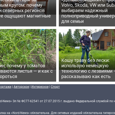
ным кругом: почему
Volvo, Skoda, VW или Suba
и северных регионов
выбираем надежный
ее ощущают магнитные
полноприводный универ
для семьи
Кошу траву без лески:
ин, почему у томатов
использую немецкую
ваются листья — и как с
технологию с лезвиями 
бороться
рассказываю как есть
портажи
|
Авторское
|
Интересное
|
Спорт
d-News» Эл № ФС77-62541 от 27.07.2015 г. выдано Федеральной службой по 
ка на «Nord-News» обязательна. Для сетевых изданий обязательна гиперссы