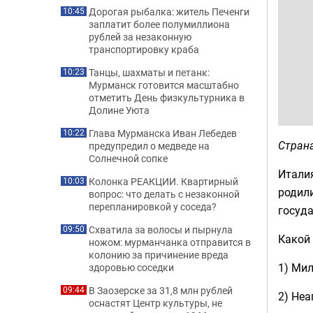
Дорогая рыбалка: житель Печенги
10:45
заплатит более полумиллиона
рублей за незаконную
транспортировку краба
Танцы, шахматы и петанк:
10:23
Мурманск готовится масштабно
отметить День физкультурника в
Долине Уюта
Глава Мурманска Иван Лебедев
10:22
Стран
предупредил о медведе на
Солнечной сопке
Италия
Колонка РЕАКЦИИ. Квартирный
10:03
родили
вопрос: что делать с незаконной
перепланировкой у соседа?
госуда
Схватила за волосы и пырнула
09:50
Какой 
ножом: мурманчанка отправится в
колонию за причинение вреда
1) Ми
здоровью соседки
В Заозерске за 31,8 млн рублей
09:44
2) Неа
оснастят Центр культуры, не