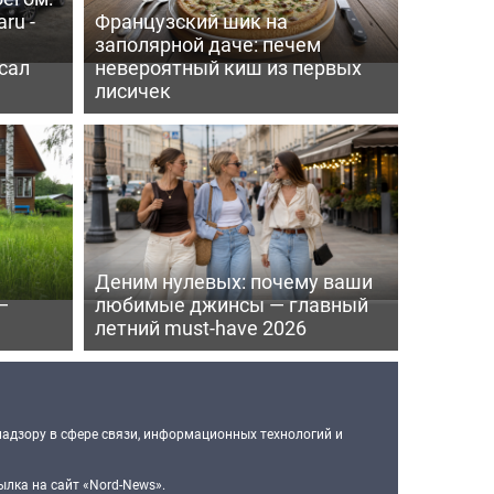
ru -
Французский шик на
заполярной даче: печем
сал
невероятный киш из первых
лисичек
Деним нулевых: почему ваши
—
любимые джинсы — главный
летний must-have 2026
надзору в сфере связи, информационных технологий и
лка на сайт «Nord-News».