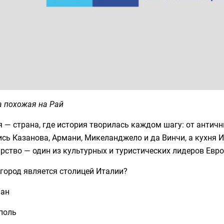
а похожая на Рай
 — страна, где история творилась каждом шагу: от античн
сь Казанова, Армани, Микеланджело и да Винчи, а кухня И
рство — один из культурных и туристических лидеров Евр
город является столицей Италии?
лан
поль