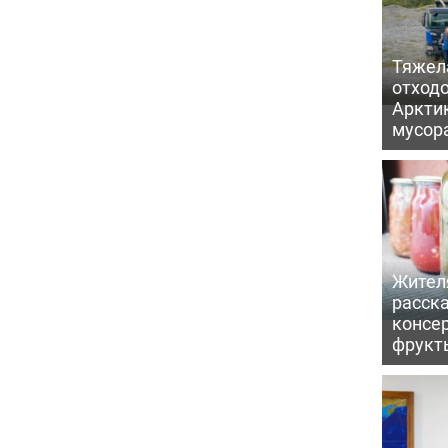
Тяжел
отходо
Арктик
мусор
Жител
расска
консе
фрукт