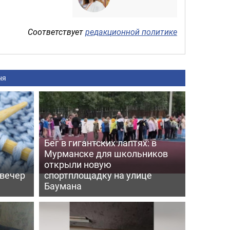
Соответствует
редакционной политике
ня
Бег в гигантских лаптях: в
Мурманске для школьников
открыли новую
 вечер
спортплощадку на улице
Баумана