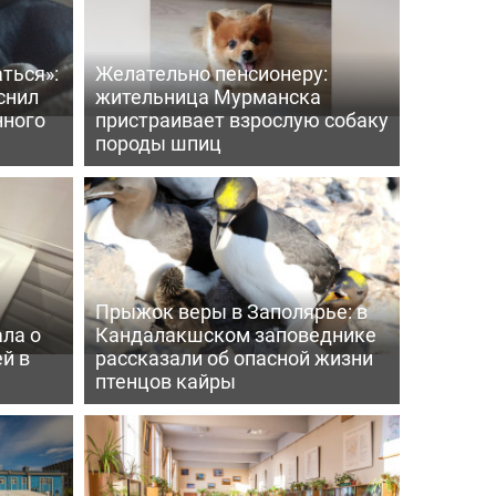
ться»:
Желательно пенсионеру:
снил
жительница Мурманска
нного
пристраивает взрослую собаку
породы шпиц
Прыжок веры в Заполярье: в
ла о
Кандалакшском заповеднике
й в
рассказали об опасной жизни
птенцов кайры