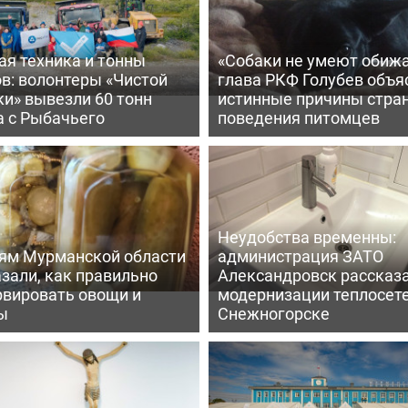
ая техника и тонны
«Собаки не умеют обижа
в: волонтеры «Чистой
глава РКФ Голубев объя
и» вывезли 60 тонн
истинные причины стра
а с Рыбачьего
поведения питомцев
Неудобства временны:
ям Мурманской области
администрация ЗАТО
зали, как правильно
Александровск рассказа
рвировать овощи и
модернизации теплосете
ы
Снежногорске