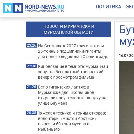
ПОЛИТИКА
ЭК
Бу
НОВОСТИ МУРМАНСКА И
МУРМАНСКОЙ ОБЛАСТИ
му
На Севмаше к 2027 году изготовят
23:26
25-тонные подшипники-гиганты
16.07.20
для нового ледокола «Сталинград»
Киновязание в темноте: мурманчан
22:36
зовут на бесплатный творческий
вечер с просмотром фильма
Бег в гигантских лаптях: в
21:26
Мурманске для школьников
открыли новую спортплощадку на
улице Баумана
Тяжелая техника и тонны отходов:
20:38
волонтеры «Чистой Арктики»
вывезли 60 тонн мусора с
Рыбачьего