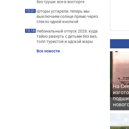
без груши: все в восторге
Шторы устарели: теперь мы
15:31
выключаем солнце прямо через
стекло одной кнопкой
Небанальный отпуск 2026: куда
13:18
тайно рвануть с детьми без виз,
толп туристов и адской жары
Все новости
На Се
изгото
подши
новог