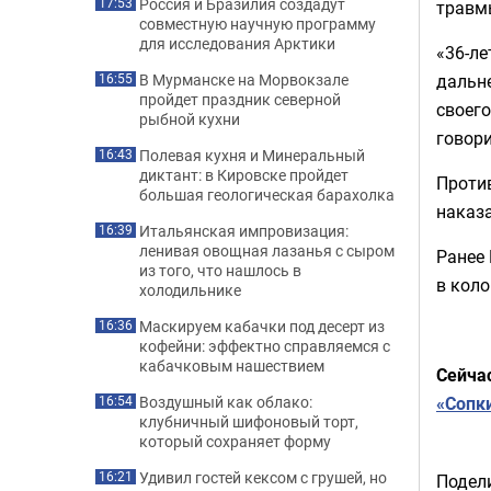
Россия и Бразилия создадут
17:53
травм
совместную научную программу
для исследования Арктики
«36-ле
дальн
В Мурманске на Морвокзале
16:55
пройдет праздник северной
своег
рыбной кухни
говори
Полевая кухня и Минеральный
16:43
диктант: в Кировске пройдет
Проти
большая геологическая барахолка
наказа
Итальянская импровизация:
16:39
ленивая овощная лазанья с сыром
Ранее
из того, что нашлось в
в коло
холодильнике
Маскируем кабачки под десерт из
16:36
кофейни: эффектно справляемся с
кабачковым нашествием
Cейча
«Сопк
Воздушный как облако:
16:54
клубничный шифоновый торт,
который сохраняет форму
Удивил гостей кексом с грушей, но
16:21
Подели