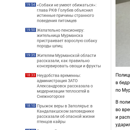
«Собаки не умеют обижаться»:
19:54
глава РКФ Голубев объяснил
истинные причины странного
поведения питомцев
Желательно пенсионеру:
19:50
жительница Мурманска
пристраивает взрослую собаку
породы шпиц
Жителям Мурманской области
19:35
рассказали, как правильно
консервировать овощи и фрукты
Полиц
Неудобства временны:
18:33
администрация ЗАТО
в бедр
Александровск рассказала о
по Му
модернизации теплосетей в
Снежногорске
В поли
Прыжок веры в Заполярье: в
18:10
во вре
Кандалакшском заповеднике
рассказали об опасной жизни
и расп
птенцов кайры
удари