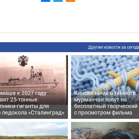
Другие новости за сегод
вмаше к 2027 году
Киновязание в темноте:
вят 25-тонные
мурманчан зовут на
пники-гиганты для
бесплатный творческий
о ледокола «Сталинград»
с просмотром фильма