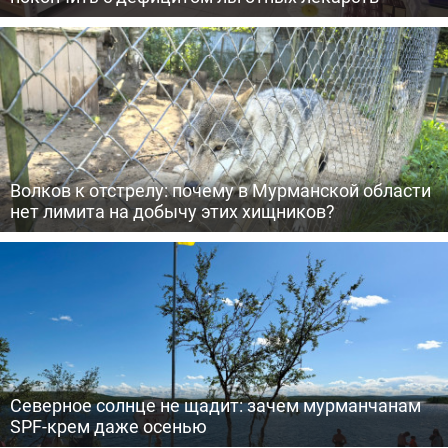
Волков к отстрелу: почему в Мурманской области
нет лимита на добычу этих хищников?
Северное солнце не щадит: зачем мурманчанам
SPF-крем даже осенью