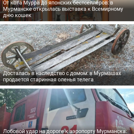
От кота Мурра до японских бестселлеров: в
Мурманске открылась выставка к Всемирному
дню кошек
Досталась в наследство с домом: в Мурмашах
продается старинная оленья телега
Лобовой удар на дороге к аэропорту Мурманска: