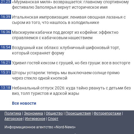
«Мурманская миля» возвращается: главному спортивному
21:25
фестивалю Заполярья вернут историческое имя
Итальянская импровизация: ленивая овощная лазанья с
16:39
сыром из того, что нашлось в холодильнике
Маскируем кабачки под десерт из кофейни: эффектно
16:36
справляемся с кабачковым нашествием
Воздушный как облако: клубничный шифоновый торт,
16:54
который сохраняет форму
Удивил гостей кексом с грушей, но без груши: все в восторге
16:21
Шторы устарели: теперь мы выключаем солнце прямо
15:31
через стекло одной кнопкой
Небанальный отпуск 2026: куда тайно рвануть с детьми без
13:18
виз, толп туристов и адской жары
Все новости
Политика
|
Экономика
|
Общество
|
Происшествия
|
Фоторепортажи
|
Авторское
|
Интересное
|
Спорт
Информационное агентство «Nord-News»