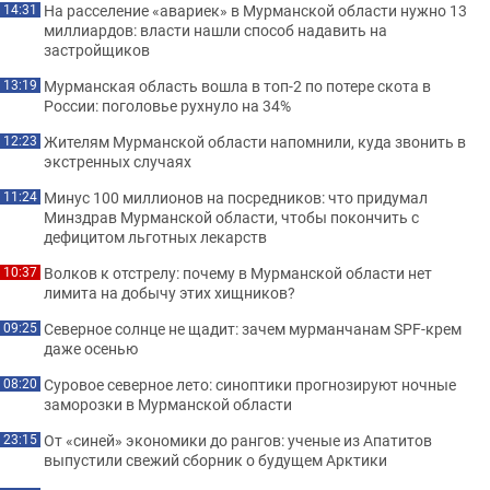
На расселение «авариек» в Мурманской области нужно 13
14:31
миллиардов: власти нашли способ надавить на
застройщиков
Мурманская область вошла в топ-2 по потере скота в
13:19
России: поголовье рухнуло на 34%
Жителям Мурманской области напомнили, куда звонить в
12:23
экстренных случаях
Минус 100 миллионов на посредников: что придумал
11:24
Минздрав Мурманской области, чтобы покончить с
дефицитом льготных лекарств
Волков к отстрелу: почему в Мурманской области нет
10:37
лимита на добычу этих хищников?
Северное солнце не щадит: зачем мурманчанам SPF-крем
09:25
даже осенью
Суровое северное лето: синоптики прогнозируют ночные
08:20
заморозки в Мурманской области
От «синей» экономики до рангов: ученые из Апатитов
23:15
выпустили свежий сборник о будущем Арктики