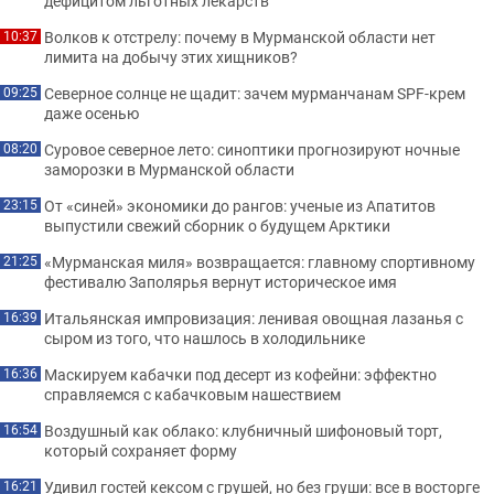
дефицитом льготных лекарств
Волков к отстрелу: почему в Мурманской области нет
10:37
лимита на добычу этих хищников?
Северное солнце не щадит: зачем мурманчанам SPF-крем
09:25
даже осенью
Суровое северное лето: синоптики прогнозируют ночные
08:20
заморозки в Мурманской области
От «синей» экономики до рангов: ученые из Апатитов
23:15
выпустили свежий сборник о будущем Арктики
«Мурманская миля» возвращается: главному спортивному
21:25
фестивалю Заполярья вернут историческое имя
Итальянская импровизация: ленивая овощная лазанья с
16:39
сыром из того, что нашлось в холодильнике
Маскируем кабачки под десерт из кофейни: эффектно
16:36
справляемся с кабачковым нашествием
Воздушный как облако: клубничный шифоновый торт,
16:54
который сохраняет форму
Удивил гостей кексом с грушей, но без груши: все в восторге
16:21