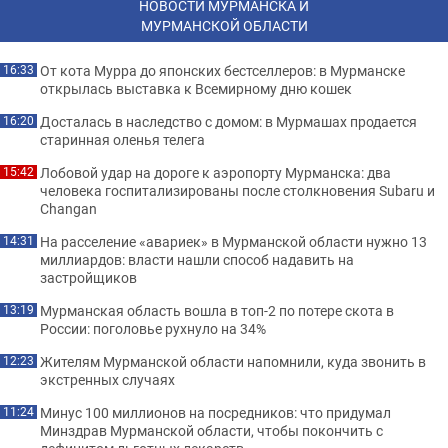
НОВОСТИ МУРМАНСКА И
МУРМАНСКОЙ ОБЛАСТИ
От кота Мурра до японских бестселлеров: в Мурманске
16:33
открылась выставка к Всемирному дню кошек
Досталась в наследство с домом: в Мурмашах продается
16:20
старинная оленья телега
Лобовой удар на дороге к аэропорту Мурманска: два
15:42
человека госпитализированы после столкновения Subaru и
Changan
На расселение «авариек» в Мурманской области нужно 13
14:31
миллиардов: власти нашли способ надавить на
застройщиков
Мурманская область вошла в топ-2 по потере скота в
13:19
России: поголовье рухнуло на 34%
Жителям Мурманской области напомнили, куда звонить в
12:23
экстренных случаях
Минус 100 миллионов на посредников: что придумал
11:24
Минздрав Мурманской области, чтобы покончить с