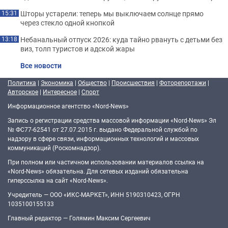
Шторы устарели: теперь мы выключаем солнце прямо
15:31
через стекло одной кнопкой
Небанальный отпуск 2026: куда тайно рвануть с детьми без
13:18
виз, толп туристов и адской жары
Все новости
Политика
|
Экономика
|
Общество
|
Происшествия
|
Фоторепортажи
|
Авторское
|
Интересное
|
Спорт
Информационное агентство «Nord-News»
Запись о регистрации средства массовой информации «Nord-News» Эл
№ ФС77-62541 от 27.07.2015 г. выдано Федеральной службой по
надзору в сфере связи, информационных технологий и массовых
коммуникаций (Роскомнадзор).
При полном или частичном использовании материалов ссылка на
«Nord-News» обязательна. Для сетевых изданий обязательна
гиперссылка на сайт «Nord-News».
Учредитель — ООО «ИКС-МАРКЕТ», ИНН 5190310423, ОГРН
1035100155133
Главный редактор — Голямин Максим Сергеевич