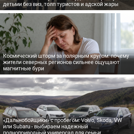
детьми без виз, толп туристов и адской жары
Космический шторм за полярным кругом: почему
жители северных регионов сильнее ощущают
магнитные бури
«Дальнобойщики» с пробегом: Volvo, Skoda, VW
или Subaru - выбираем надежный
полноприводный универсал для семьи