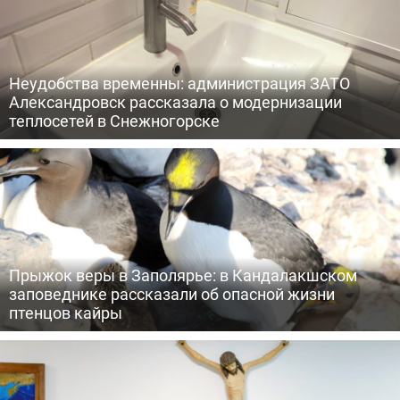
Неудобства временны: администрация ЗАТО
Александровск рассказала о модернизации
теплосетей в Снежногорске
Прыжок веры в Заполярье: в Кандалакшском
заповеднике рассказали об опасной жизни
птенцов кайры