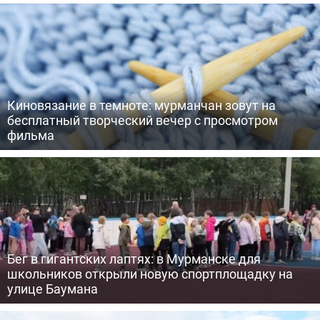
Киновязание в темноте: мурманчан зовут на
бесплатный творческий вечер с просмотром
фильма
Бег в гигантских лаптях: в Мурманске для
школьников открыли новую спортплощадку на
улице Баумана