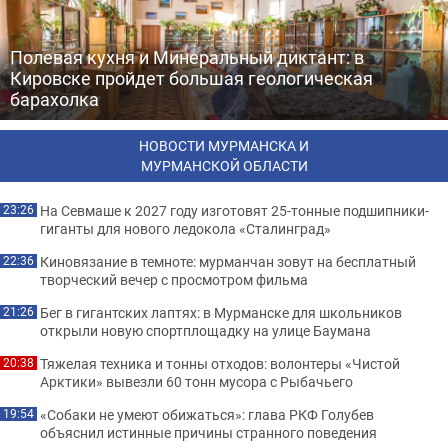
Полевая кухня и Минеральный диктант: в
Кировске пройдет большая геологическая
барахолка
НОВОСТИ МУРМАНСКА И
МУРМАНСКОЙ ОБЛАСТИ
На Севмаше к 2027 году изготовят 25-тонные подшипники-
23:26
гиганты для нового ледокола «Сталинград»
Киновязание в темноте: мурманчан зовут на бесплатный
22:36
творческий вечер с просмотром фильма
Бег в гигантских лаптях: в Мурманске для школьников
21:26
открыли новую спортплощадку на улице Баумана
Тяжелая техника и тонны отходов: волонтеры «Чистой
20:38
Арктики» вывезли 60 тонн мусора с Рыбачьего
«Собаки не умеют обижаться»: глава РКФ Голубев
19:54
объяснил истинные причины странного поведения