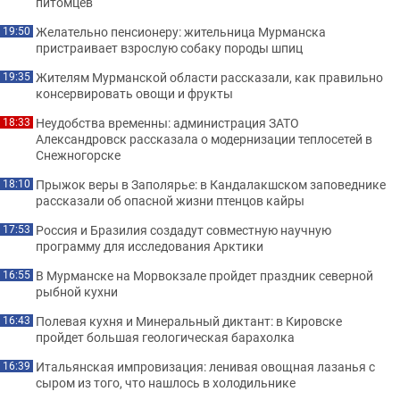
питомцев
Желательно пенсионеру: жительница Мурманска
19:50
пристраивает взрослую собаку породы шпиц
Жителям Мурманской области рассказали, как правильно
19:35
консервировать овощи и фрукты
Неудобства временны: администрация ЗАТО
18:33
Александровск рассказала о модернизации теплосетей в
Снежногорске
Прыжок веры в Заполярье: в Кандалакшском заповеднике
18:10
рассказали об опасной жизни птенцов кайры
Россия и Бразилия создадут совместную научную
17:53
программу для исследования Арктики
В Мурманске на Морвокзале пройдет праздник северной
16:55
рыбной кухни
Полевая кухня и Минеральный диктант: в Кировске
16:43
пройдет большая геологическая барахолка
Итальянская импровизация: ленивая овощная лазанья с
16:39
сыром из того, что нашлось в холодильнике