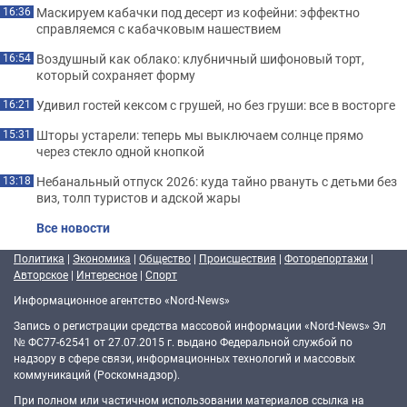
Маскируем кабачки под десерт из кофейни: эффектно
16:36
справляемся с кабачковым нашествием
Воздушный как облако: клубничный шифоновый торт,
16:54
который сохраняет форму
Удивил гостей кексом с грушей, но без груши: все в восторге
16:21
Шторы устарели: теперь мы выключаем солнце прямо
15:31
через стекло одной кнопкой
Небанальный отпуск 2026: куда тайно рвануть с детьми без
13:18
виз, толп туристов и адской жары
Все новости
Политика
|
Экономика
|
Общество
|
Происшествия
|
Фоторепортажи
|
Авторское
|
Интересное
|
Спорт
Информационное агентство «Nord-News»
Запись о регистрации средства массовой информации «Nord-News» Эл
№ ФС77-62541 от 27.07.2015 г. выдано Федеральной службой по
надзору в сфере связи, информационных технологий и массовых
коммуникаций (Роскомнадзор).
При полном или частичном использовании материалов ссылка на