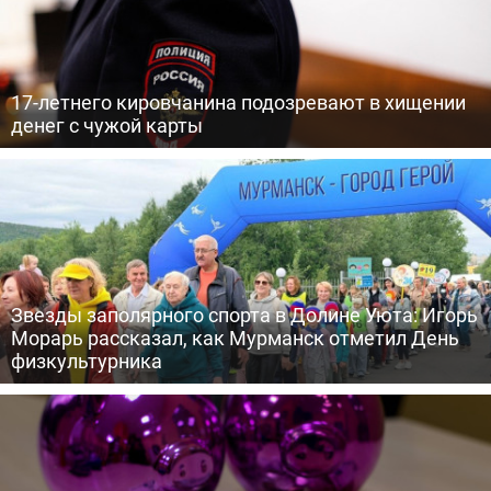
17-летнего кировчанина подозревают в хищении
денег с чужой карты
Звезды заполярного спорта в Долине Уюта: Игорь
Морарь рассказал, как Мурманск отметил День
физкультурника