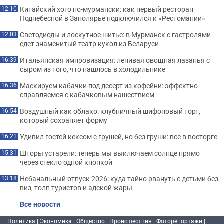
Китайский хого по-мурмански: как первый ресторан
12:10
Поднебесной в Заполярье подключился к «Рестомании»
Светодиоды и лоскутное шитье: в Мурманск с гастролями
12:03
едет знаменитый театр кукол из Беларуси
Итальянская импровизация: ленивая овощная лазанья с
16:39
сыром из того, что нашлось в холодильнике
Маскируем кабачки под десерт из кофейни: эффектно
16:36
справляемся с кабачковым нашествием
Воздушный как облако: клубничный шифоновый торт,
16:54
который сохраняет форму
Удивил гостей кексом с грушей, но без груши: все в восторге
16:21
Шторы устарели: теперь мы выключаем солнце прямо
15:31
через стекло одной кнопкой
Небанальный отпуск 2026: куда тайно рвануть с детьми без
13:18
виз, толп туристов и адской жары
Все новости
Политика
|
Экономика
|
Общество
|
Происшествия
|
Фоторепортажи
|