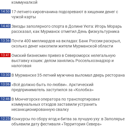
коммуналкой
17-летнего кировчанина подозревают в хищении денег с
14:50
чужой карты
Звезды заполярного спорта в Долине Уюта: Игорь Морарь
14:40
рассказал, как Мурманск отметил День физкультурника
Почти 400 миллиардов на вкладах: Банк России раскрыл,
13:56
сколько денег накопили жители Мурманской области
Омский бизнесмен привез в Североморск нелегальную
13:41
выставку кошек: делом занялись Россельхознадзор и
налоговая
В Мурманске 35-летний мужчина выломал дверь ресторана
13:30
«Всё должно быть по-любви». Арктический
13:06
предприниматель заступился за «Колобка»
В Мончегорске оператора по транспортировке
12:46
коммунальных отходов заставили устранить
несанкционированную свалку
Конкурсы по сбору ягод и битва за лучшую уху: в Заполярье
12:25
объявили дату фестиваля «Территория Севера»