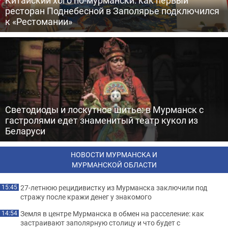
Китайский хого по-мурмански: как первый
ресторан Поднебесной в Заполярье подключился
к «Рестомании»
Светодиоды и лоскутное шитье: в Мурманск с
гастролями едет знаменитый театр кукол из
Беларуси
НОВОСТИ МУРМАНСКА И
МУРМАНСКОЙ ОБЛАСТИ
27-летнюю рецидивистку из Мурманска заключили под
15:45
стражу после кражи денег у знакомого
Земля в центре Мурманска в обмен на расселение: как
14:54
застраивают заполярную столицу и что будет с