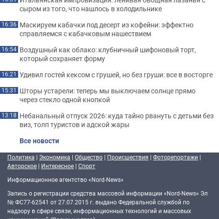
сыром из того, что нашлось в холодильнике
Маскируем кабачки под десерт из кофейни: эффектно
16:36
справляемся с кабачковым нашествием
Воздушный как облако: клубничный шифоновый торт,
16:54
который сохраняет форму
Удивил гостей кексом с грушей, но без груши: все в восторге
16:21
Шторы устарели: теперь мы выключаем солнце прямо
15:31
через стекло одной кнопкой
Небанальный отпуск 2026: куда тайно рвануть с детьми без
13:18
виз, толп туристов и адской жары
Все новости
Политика
|
Экономика
|
Общество
|
Происшествия
|
Фоторепортажи
|
Авторское
|
Интересное
|
Спорт
Информационное агентство «Nord-News»
Запись о регистрации средства массовой информации «Nord-News» Эл
№ ФС77-62541 от 27.07.2015 г. выдано Федеральной службой по
надзору в сфере связи, информационных технологий и массовых