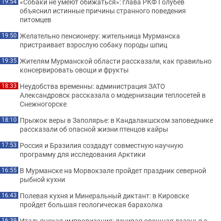
«Собаки не умеют обижаться»: глава РКФ Голубев
19:54
объяснил истинные причины странного поведения
питомцев
Желательно пенсионеру: жительница Мурманска
19:50
пристраивает взрослую собаку породы шпиц
Жителям Мурманской области рассказали, как правильно
19:35
консервировать овощи и фрукты
Неудобства временны: администрация ЗАТО
18:33
Александровск рассказала о модернизации теплосетей в
Снежногорске
Прыжок веры в Заполярье: в Кандалакшском заповеднике
18:10
рассказали об опасной жизни птенцов кайры
Россия и Бразилия создадут совместную научную
17:53
программу для исследования Арктики
В Мурманске на Морвокзале пройдет праздник северной
16:55
рыбной кухни
Полевая кухня и Минеральный диктант: в Кировске
16:43
пройдет большая геологическая барахолка
Итальянская импровизация: ленивая овощная лазанья с
16:39