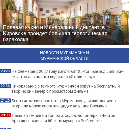
Полевая кухня и Минеральный диктант: в
Кировске пройдет большая геологическая
барахолка
НОВОСТИ МУРМАНСКА И
МУРМАНСКОЙ ОБЛАСТИ
На Севмаше к 2027 году изготовят 25-тонные подшипники-
23:26
гиганты для нового ледокола «Сталинград»
Киновязание в темноте: мурманчан зовут на бесплатный
22:36
творческий вечер с просмотром фильма
Бег в гигантских лаптях: в Мурманске для школьников
21:26
открыли новую спортплощадку на улице Баумана
Тяжелая техника и тонны отходов: волонтеры «Чистой
20:38
Арктики» вывезли 60 тонн мусора с Рыбачьего