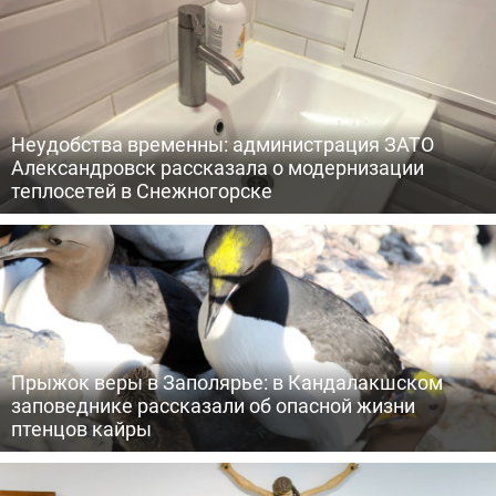
Неудобства временны: администрация ЗАТО
Александровск рассказала о модернизации
теплосетей в Снежногорске
Прыжок веры в Заполярье: в Кандалакшском
заповеднике рассказали об опасной жизни
птенцов кайры