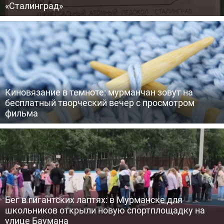
«Сталинград»
Киновязание в темноте: мурманчан зовут на
бесплатный творческий вечер с просмотром
фильма
Бег в гигантских лаптях: в Мурманске для
школьников открыли новую спортплощадку на
улице Баумана