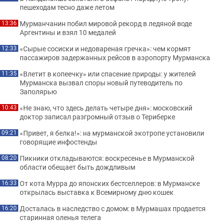
пешеходам тесно даже летом
Мурманчанин побил мировой рекорд в ледяной воде
13:36
Аргентины и взял 10 медалей
«Сырые сосиски и недовареная гречка»: чем кормят
12:33
пассажиров задержанных рейсов в аэропорту Мурманска
«Влетит в копеечку» или спасение природы: у жителей
11:35
Мурманска вызвал споры новый путеводитель по
Заполярью
«Не знаю, что здесь делать четыре дня»: московский
10:43
доктор записал разгромный отзыв о Териберке
«Привет, я белка!»: на мурманской экотропе установили
09:21
говорящие инфостенды
Пикники откладываются: воскресенье в Мурманской
08:20
области обещает быть дождливым
От кота Мурра до японских бестселлеров: в Мурманске
16:33
открылась выставка к Всемирному дню кошек
Досталась в наследство с домом: в Мурмашах продается
16:20
старинная оленья телега