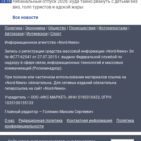
Небанальный отпуск 2026: куда тайно рвануть с детьми без
13:18
виз, толп туристов и адской жары
Все новости
Политика
|
Экономика
|
Общество
|
Происшествия
|
Фоторепортажи
|
Авторское
|
Интересное
|
Спорт
Информационное агентство «Nord-News»
Запись о регистрации средства массовой информации «Nord-News» Эл
№ ФС77-62541 от 27.07.2015 г. выдано Федеральной службой по
надзору в сфере связи, информационных технологий и массовых
коммуникаций (Роскомнадзор).
При полном или частичном использовании материалов ссылка на
«Nord-News» обязательна. Для сетевых изданий обязательна
гиперссылка на сайт «Nord-News».
Учредитель — ООО «ИКС-МАРКЕТ», ИНН 5190310423, ОГРН
1035100155133
Главный редактор — Голямин Максим Сергеевич
О нас
Редакционная политика
Контактная информация
Политика
конфиденциальности