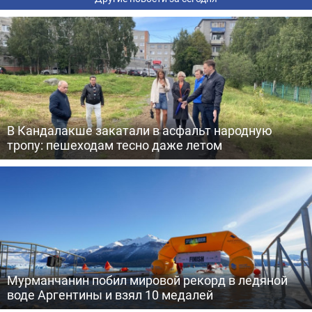
В Кандалакше закатали в асфальт народную
тропу: пешеходам тесно даже летом
Мурманчанин побил мировой рекорд в ледяной
воде Аргентины и взял 10 медалей