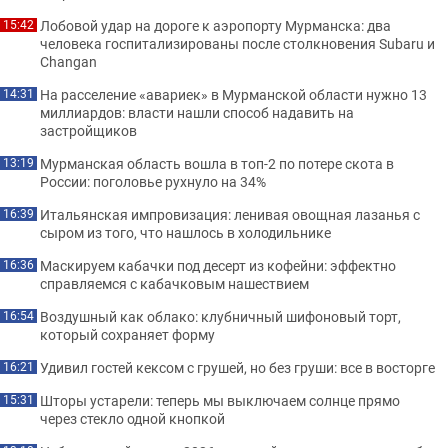
Лобовой удар на дороге к аэропорту Мурманска: два
15:42
человека госпитализированы после столкновения Subaru и
Changan
На расселение «авариек» в Мурманской области нужно 13
14:31
миллиардов: власти нашли способ надавить на
застройщиков
Мурманская область вошла в топ-2 по потере скота в
13:19
России: поголовье рухнуло на 34%
Итальянская импровизация: ленивая овощная лазанья с
16:39
сыром из того, что нашлось в холодильнике
Маскируем кабачки под десерт из кофейни: эффектно
16:36
справляемся с кабачковым нашествием
Воздушный как облако: клубничный шифоновый торт,
16:54
который сохраняет форму
Удивил гостей кексом с грушей, но без груши: все в восторге
16:21
Шторы устарели: теперь мы выключаем солнце прямо
15:31
через стекло одной кнопкой