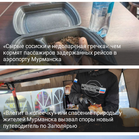
«Сырые сосиски и недовареная гречка»: чем
кормят пассажиров задержанных рейсов в
аэропорту Мурманска
«Влетит в копеечку» или спасение природы: у
жителей Мурманска вызвал споры новый
путеводитель по Заполярью