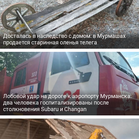
Досталась в наследство с домом: в Мурмашах
продается старинная оленья телега
Лобовой удар на дороге к аэропорту Мурманска:
два человека госпитализированы после
столкновения Subaru и Changan