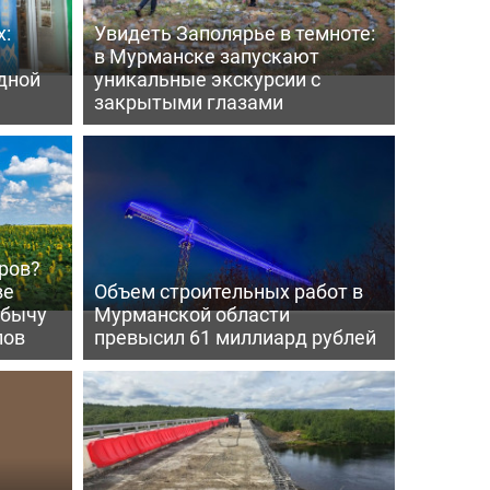
х:
Увидеть Заполярье в темноте:
в Мурманске запускают
дной
уникальные экскурсии с
закрытыми глазами
ров?
ве
Объем строительных работ в
обычу
Мурманской области
лов
превысил 61 миллиард рублей