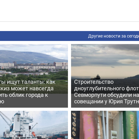
Другие новости за сегод
ты ищут таланты: как
Строительство
скиз может навсегда
дноуглубительного флот
ть облик города к
Севморпути обсудили н
ею
совещании у Юрия Трут