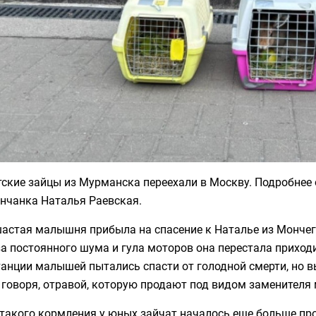
ские зайцы из Мурманска переехали в Москву. Подробнее 
нчанка Наталья Раевская.
астая малышня прибыла на спасение к Наталье из Мончего
за постоянного шума и гула моторов она перестала приход
анции малышей пытались спасти от голодной смерти, но в
говоря, отравой, которую продают под видом заменителя 
такого кормления у юных зайчат началось еще больше про