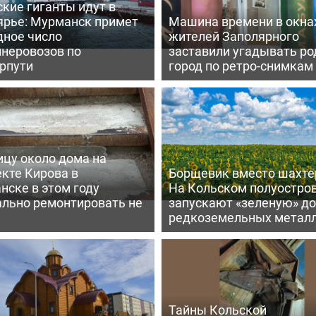
кие гиганты идут в
ярье: Мурманск примет
Машина времени в окна
дное число
жителей Заполярного
йнеровозов по
заставили угадывать ро
рпути
город по ретро-снимкам
ицу около дома на
кте Кирова в
Борщевик вместо шахте
нске в этом году
На Кольском полуостро
ально ремонтировать не
запускают «зеленую» д
редкоземельных метал
Тайны Кольской