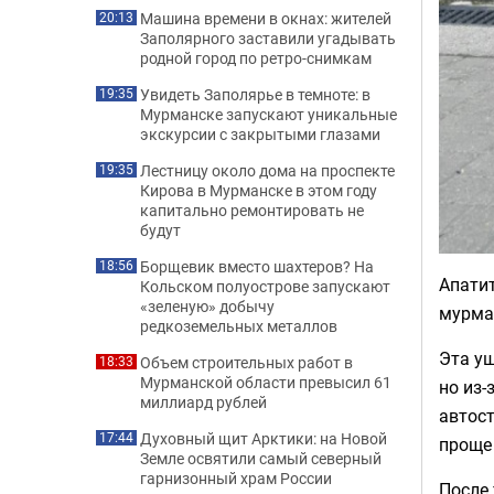
Машина времени в окнах: жителей
20:13
Заполярного заставили угадывать
родной город по ретро-снимкам
Увидеть Заполярье в темноте: в
19:35
Мурманске запускают уникальные
экскурсии с закрытыми глазами
Лестницу около дома на проспекте
19:35
Кирова в Мурманске в этом году
капитально ремонтировать не
будут
Борщевик вместо шахтеров? На
18:56
Апатит
Кольском полуострове запускают
«зеленую» добычу
мурма
редкоземельных металлов
Эта уш
Объем строительных работ в
18:33
Мурманской области превысил 61
но из-
миллиард рублей
автост
Духовный щит Арктики: на Новой
17:44
проще 
Земле освятили самый северный
гарнизонный храм России
После 