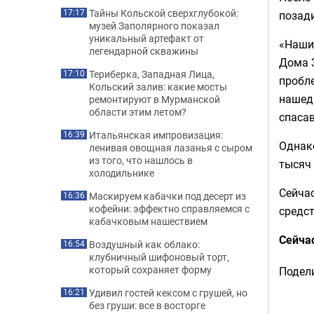
Тайны Кольской сверхглубокой:
17:17
позади
музей Заполярного показал
уникальный артефакт от
«Наши 
легендарной скважины
Дома З
Териберка, Западная Лица,
17:10
пробле
Кольский залив: какие мосты
нашедш
ремонтируют в Мурманской
области этим летом?
спаса
Итальянская импровизация:
16:39
Однако
ленивая овощная лазанья с сыром
из того, что нашлось в
тысяч 
холодильнике
Сейча
Маскируем кабачки под десерт из
16:36
кофейни: эффектно справляемся с
средс
кабачковым нашествием
Сейча
Воздушный как облако:
16:54
клубничный шифоновый торт,
который сохраняет форму
Подели
Удивил гостей кексом с грушей, но
16:21
без груши: все в восторге