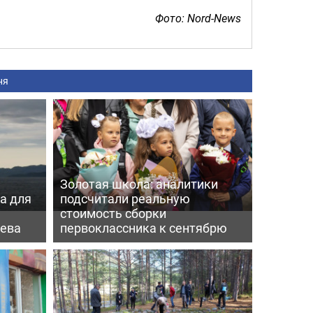
Фото: Nord-News
ня
Золотая школа: аналитики
а для
подсчитали реальную
а
стоимость сборки
нева
первоклассника к сентябрю