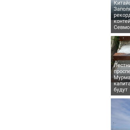
Китайс
Запол
рекор
конте
Севмо
Лестн
проспе
Мурма
капит
будут