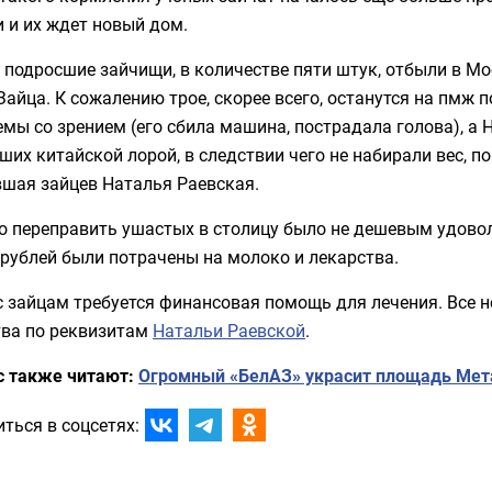
 и их ждет новый дом.
подросшие зайчищи, в количестве пяти штук, отбыли в Мо
айца. К сожалению трое, скорее всего, останутся на пмж 
мы со зрением (его сбила машина, пострадала голова), а
их китайской лорой, в следствии чего не набирали вес, п
вшая зайцев Наталья Раевская.
 переправить ушастых в столицу было не дешевым удовол
рублей были потрачены на молоко и лекарства.
с зайцам требуется финансовая помощь для лечения. Все
тва по реквизитам
Натальи Раевской
.
с также читают:
Огромный «БелАЗ» украсит площадь Мет
ться в соцсетях: