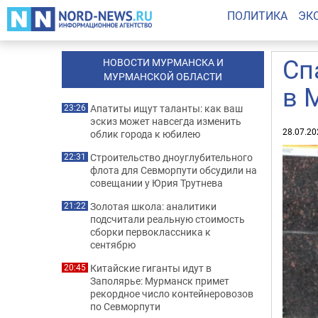
ПОЛИТИКА
ЭК
Сп
НОВОСТИ МУРМАНСКА И
МУРМАНСКОЙ ОБЛАСТИ
в 
Апатиты ищут таланты: как ваш
23:26
эскиз может навсегда изменить
28.07.20
облик города к юбилею
Строительство дноуглубительного
22:31
флота для Севморпути обсудили на
совещании у Юрия Трутнева
Золотая школа: аналитики
21:22
подсчитали реальную стоимость
сборки первоклассника к
сентябрю
Китайские гиганты идут в
20:45
Заполярье: Мурманск примет
рекордное число контейнеровозов
по Севморпути