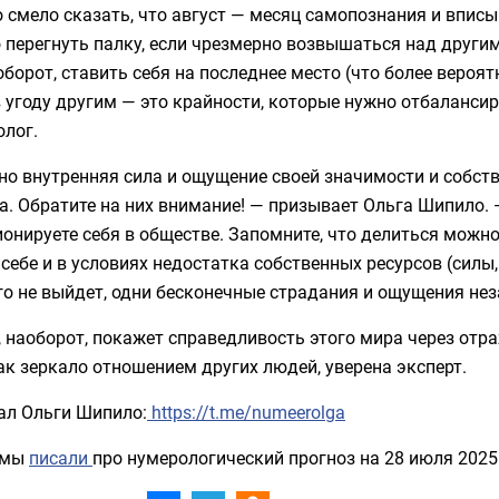
смело сказать, что август — месяц самопознания и вписы
 перегнуть палку, если чрезмерно возвышаться над други
оборот, ставить себя на последнее место (что более вероят
 угоду другим — это крайности, которые нужно отбалансир
олог.
но внутренняя сила и ощущение своей значимости и собст
а. Обратите на них внимание! — призывает Ольга Шипило.
онируете себя в обществе. Запомните, что делиться можно 
себе и в условиях недостатка собственных ресурсов (силы,
го не выйдет, одни бесконечные страдания и ощущения нез
 наоборот, покажет справедливость этого мира через отр
ак зеркало отношением других людей, уверена эксперт.
ал Ольги Шипило:
https://t.me/numeerolga
 мы
писали
про нумерологический прогноз на 28 июля 2025