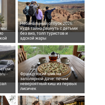
Небанальный отпуск 2026:
ь мы
куда тайно рвануть с детьми
мо
без виз, толп туристов и
пкой
адской жары
бегом:
ru -
Французский шик на
заполярной даче: печем
сал
невероятный киш из первых
лисичек