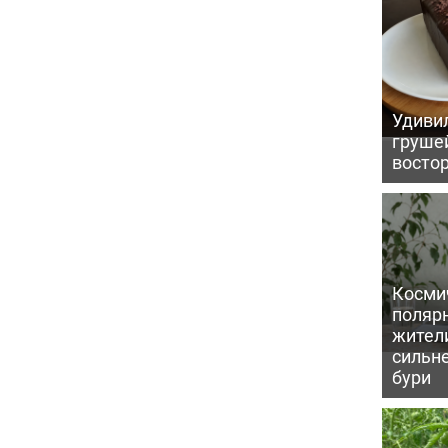
Удивил
грушей
восто
Косми
поляр
жител
сильн
бури