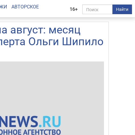
АЖИ
АВТОРСКОЕ
16+
Найти
а август: месяц
перта Ольги Шипило