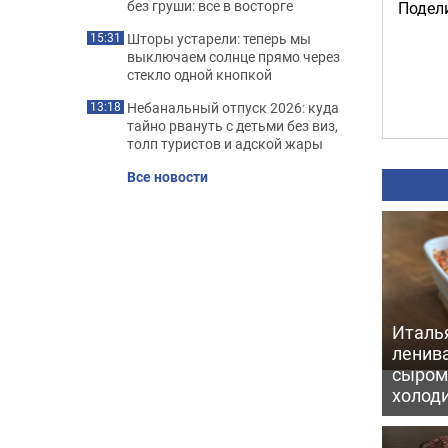
без груши: все в восторге
Подели
Шторы устарели: теперь мы
15:31
выключаем солнце прямо через
стекло одной кнопкой
Небанальный отпуск 2026: куда
13:18
тайно рвануть с детьми без виз,
толп туристов и адской жары
Все новости
Италь
ленив
сыром 
холод