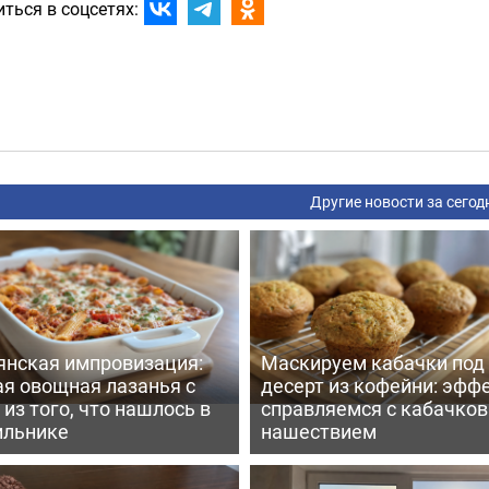
ться в соцсетях:
Другие новости за сегод
янская импровизация:
Маскируем кабачки под
ая овощная лазанья с
десерт из кофейни: эфф
из того, что нашлось в
справляемся с кабачко
ильнике
нашествием