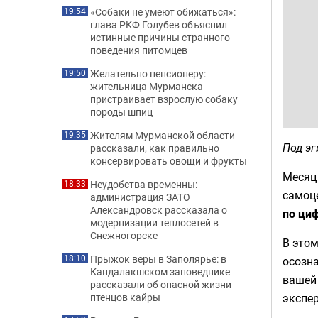
«Собаки не умеют обижаться»:
19:54
глава РКФ Голубев объяснил
истинные причины странного
поведения питомцев
Желательно пенсионеру:
19:50
жительница Мурманска
пристраивает взрослую собаку
породы шпиц
Жителям Мурманской области
19:35
Под эг
рассказали, как правильно
консервировать овощи и фрукты
Месяц 
Неудобства временны:
18:33
самоц
администрация ЗАТО
Александровск рассказала о
по ци
модернизации теплосетей в
Снежногорске
В этом
Прыжок веры в Заполярье: в
18:10
осозна
Кандалакшском заповеднике
вашей 
рассказали об опасной жизни
экспер
птенцов кайры