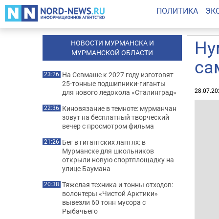
ПОЛИТИКА
ЭК
Ну
НОВОСТИ МУРМАНСКА И
МУРМАНСКОЙ ОБЛАСТИ
са
На Севмаше к 2027 году изготовят
23:26
25-тонные подшипники-гиганты
28.07.20
для нового ледокола «Сталинград»
Киновязание в темноте: мурманчан
22:36
зовут на бесплатный творческий
вечер с просмотром фильма
Бег в гигантских лаптях: в
21:26
Мурманске для школьников
открыли новую спортплощадку на
улице Баумана
Тяжелая техника и тонны отходов:
20:38
волонтеры «Чистой Арктики»
вывезли 60 тонн мусора с
Рыбачьего