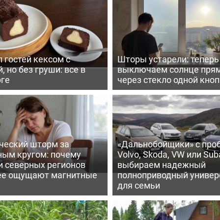
 гостей кексом с
Шторы устарели: тепер
, но без груши: все в
выключаем солнце пря
рге
через стекло одной кно
ческий шторм за
«Дальнобойщики» с про
ным кругом: почему
Volvo, Skoda, VW или Suba
и северных регионов
выбираем надежный
ее ощущают магнитные
полноприводный универ
для семьи