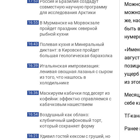
Россия и Бразилия создадут
17:53
Можно 
совместную научную программу
можно
для исследования Арктики
же, на
В Мурманске на Морвокзале
16:55
быть в
пройдет праздник северной
рыбной кухни
нумер
Полевая кухня и Минеральный
16:43
«Имен
диктант: в Кировске пройдет
большая геологическая барахолка
август
позици
Итальянская импровизация:
16:39
ленивая овощная лазанья с сыром
ущерб 
из того, что нашлось в
из это
холодильнике
Маскируем кабачки под десерт из
16:36
Месяц,
кофейни: эффектно справляемся с
себе к
кабачковым нашествием
Воздушный как облако:
16:54
ТГ-кан
клубничный шифоновый торт,
который сохраняет форму
Ранее
Удивил гостей кексом с грушей, но
16:21