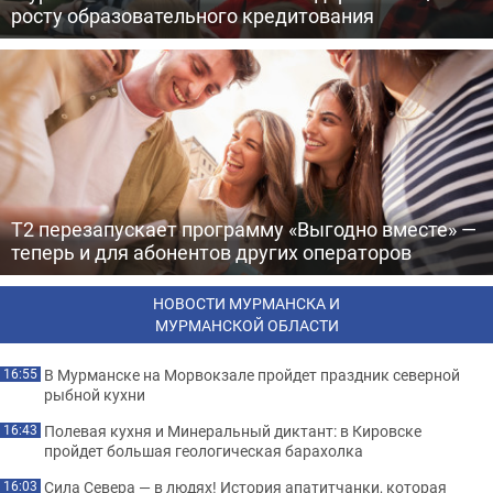
росту образовательного кредитования
Т2 перезапускает программу «Выгодно вместе» —
теперь и для абонентов других операторов
НОВОСТИ МУРМАНСКА И
МУРМАНСКОЙ ОБЛАСТИ
В Мурманске на Морвокзале пройдет праздник северной
16:55
рыбной кухни
Полевая кухня и Минеральный диктант: в Кировске
16:43
пройдет большая геологическая барахолка
Сила Севера — в людях! История апатитчанки, которая
16:03