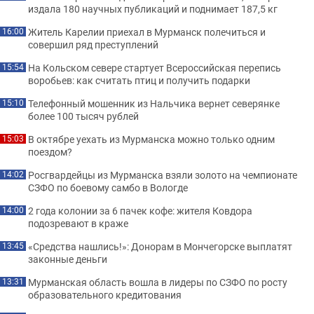
издала 180 научных публикаций и поднимает 187,5 кг
Житель Карелии приехал в Мурманск полечиться и
16:00
совершил ряд преступлений
На Кольском севере стартует Всероссийская перепись
15:54
воробьев: как считать птиц и получить подарки
Телефонный мошенник из Нальчика вернет северянке
15:10
более 100 тысяч рублей
В октябре уехать из Мурманска можно только одним
15:03
поездом?
Росгвардейцы из Мурманска взяли золото на чемпионате
14:02
СЗФО по боевому самбо в Вологде
2 года колонии за 6 пачек кофе: жителя Ковдора
14:00
подозревают в краже
«Средства нашлись!»: Донорам в Мончегорске выплатят
13:45
законные деньги
Мурманская область вошла в лидеры по СЗФО по росту
13:31
образовательного кредитования