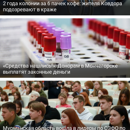
2 года колонии за 6 пачек кофе: жителя Ковдора
подозревают в краже
«Средства нашлись!»: Донорам в Мончегорске
выплатят законные деньги
Мурманская область вошла в лидеры по СЗФО по