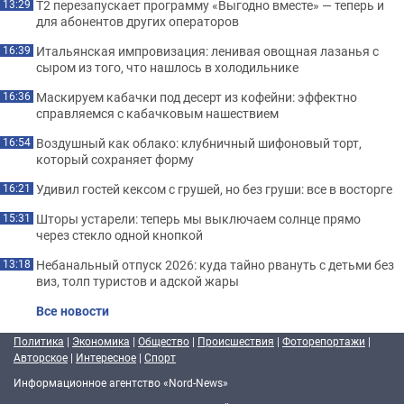
Т2 перезапускает программу «Выгодно вместе» — теперь и
13:29
для абонентов других операторов
Итальянская импровизация: ленивая овощная лазанья с
16:39
сыром из того, что нашлось в холодильнике
Маскируем кабачки под десерт из кофейни: эффектно
16:36
справляемся с кабачковым нашествием
Воздушный как облако: клубничный шифоновый торт,
16:54
который сохраняет форму
Удивил гостей кексом с грушей, но без груши: все в восторге
16:21
Шторы устарели: теперь мы выключаем солнце прямо
15:31
через стекло одной кнопкой
Небанальный отпуск 2026: куда тайно рвануть с детьми без
13:18
виз, толп туристов и адской жары
Все новости
Политика
|
Экономика
|
Общество
|
Происшествия
|
Фоторепортажи
|
Авторское
|
Интересное
|
Спорт
Информационное агентство «Nord-News»